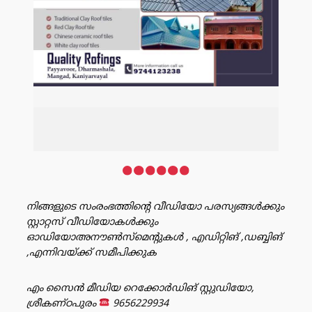
നിങ്ങളുടെ സംരംഭത്തിൻ്റെ വീഡിയോ പരസ്യങ്ങൾക്കും
സ്റ്റാറ്റസ് വീഡിയോകൾക്കും
ഓഡിയോഅനൗൺസ്‌മെന്റുകൾ , എഡിറ്റിങ് ,ഡബ്ബിങ്
,എന്നിവയ്ക്ക് സമീപിക്കുക
എം സൈൻ മീഡിയ റെക്കോർഡിങ് സ്റ്റുഡിയോ,
ശ്രീകണ്ഠപുരം
9656229934