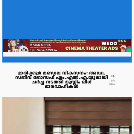
ഇരിക്കൂർ മണ്ഡല വികസനം: അഡ്വ.
06
സജീവ് ജോസഫ് എം.എൽ.എ.യുമായി
ചർച്ച നടത്തി മുസ്ലിം ലീഗ്
July
2026
ഭാരവാഹികൾ