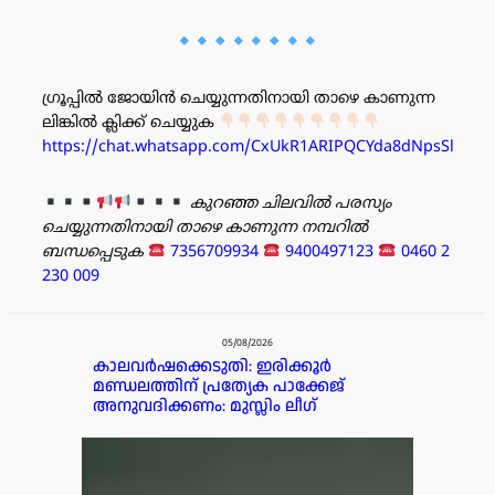
ഗ്രൂപ്പിൽ ജോയിൻ ചെയ്യുന്നതിനായി താഴെ കാണുന്ന
ലിങ്കിൽ ക്ലിക്ക് ചെയ്യുക
https://chat.whatsapp.com/CxUkR1ARIPQCYda8dNpsSl
കുറഞ്ഞ ചിലവിൽ പരസ്യം
ചെയ്യുന്നതിനായി താഴെ കാണുന്ന നമ്പറിൽ
ബന്ധപ്പെടുക
7356709934
9400497123
0460 2
230 009
പരസ്യം
05/08/2026
കാലവർഷക്കെടുതി: ഇരിക്കൂർ
മണ്ഡലത്തിന് പ്രത്യേക പാക്കേജ്
അനുവദിക്കണം: മുസ്ലിം ലീഗ്