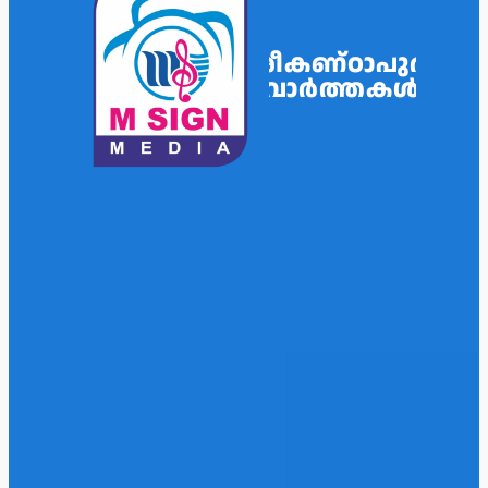
ശ്രീകണ്ഠാപുരം
വാർത്തകൾ