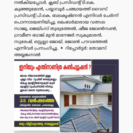
നൽകിയപ്പോൾ. ക്ലബ് പ്രസിഡൻ്റ് ടി.കെ.
കുഞ്ഞുമോൻ, പയ്യാവൂർ പഞ്ചായത്ത് വൈസ്
പ്രസിഡൻ്റ് പി.കെ. ബലകൃഷ്ണൻ എന്നിവർ ചേർന്ന്
പൊന്നാടയണിയിച്ചു. മെംബർമാരായ വത്സല
സാജു, ജെയിംസ് തുരുത്തേൽ, ഷീജ ജോൺസൺ,
ഗ്രാമീണ ബാങ്ക് മുൻ മാനേജർ സുകുമാരൻ,
സുരേഷ്, സ്റ്റെല്ലാ ജോയ്, ജോൺ പൗവത്തേൽ
എന്നിവർ പ്രസംഗിച്ചു.
റിപ്പോർട്ടർ: തോമസ്
അയ്യങ്കനാൽ
പരസ്യം