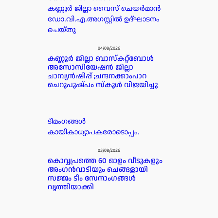
കണ്ണൂർ ജില്ലാ വൈസ് ചെയർമാൻ
ഡോ.വി.എ.അഗസ്റ്റിൽ ഉദ്ഘാടനം
ചെയ്തു
04/08/2026
കണ്ണൂർ ജില്ലാ ബാസ്കറ്റ്ബോൾ
അസോസിയേഷൻ ജില്ലാ
ചാമ്പ്യൻഷിപ്പ് ;ചന്ദനക്കാംപാറ
ചെറുപുഷ്പം സ്കൂൾ വിജയിച്ചു
ടീമംഗങ്ങൾ
കായികാധ്യാപകരോടൊപ്പം.
03/08/2026
കൊവ്വപ്രത്തെ 60 ഓളം വീടുകളും
അംഗൻവാടിയും ചെങ്ങളായി
സജ്ജം ടീം സേനാംഗങ്ങൾ
വൃത്തിയാക്കി