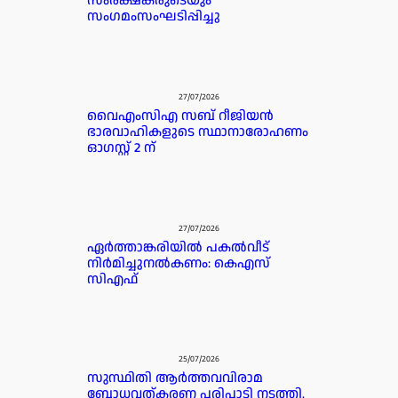
സംരക്ഷകരുടെയും
സംഗമംസംഘടിപ്പിച്ചു
27/07/2026
വൈഎംസിഎ സബ് റീജിയൻ
ഭാരവാഹികളുടെ സ്ഥാനാരോഹണം
ഓഗസ്റ്റ് 2 ന്
27/07/2026
ഏർത്താങ്കരിയിൽ പകൽവീട്
നിർമിച്ചുനൽകണം: കെഎസ്
സിഎഫ്
25/07/2026
സുസ്ഥിതി ആർത്തവവിരാമ
ബോധവത്കരണ പരിപാടി നടത്തി.