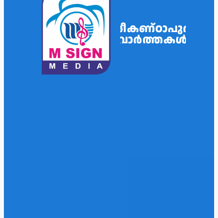
ശ്രീകണ്ഠാപുരം
വാർത്തകൾ