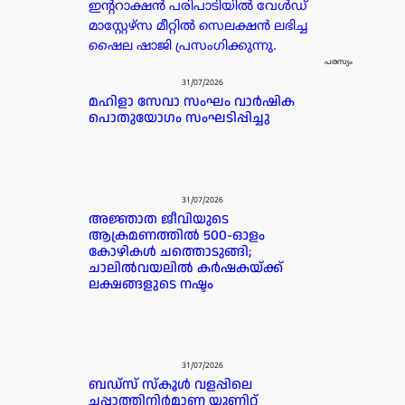
ഇന്ററാക്ഷൻ പരിപാടിയിൽ വേൾഡ്
മാസ്റ്റേഴ്സ മീറ്റിൽ സെലക്ഷൻ ലഭിച്ച
ഷൈല ഷാജി പ്രസംഗിക്കുന്നു.
പരസ്യം
31/07/2026
മഹിളാ സേവാ സംഘം വാർഷിക
പൊതുയോഗം സംഘടിപ്പിച്ചു
31/07/2026
അജ്ഞാത ജീവിയുടെ
ആക്രമണത്തിൽ 500-ഓളം
കോഴികൾ ചത്തൊടുങ്ങി;
ചാലിൽവയലിൽ കർഷകയ്ക്ക്
ലക്ഷങ്ങളുടെ നഷ്ടം
31/07/2026
ബഡ്‌സ് സ്കൂൾ വളപ്പിലെ
ചപ്പാത്തിനിർമാണ യൂണിറ്റ്