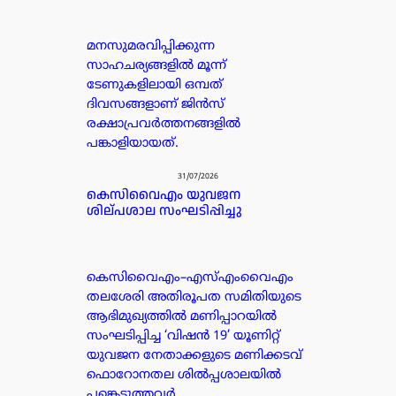
മനസുമരവിപ്പിക്കുന്ന
സാഹചര്യങ്ങളിൽ മൂന്ന്
ടേണുകളിലായി ഒമ്പത്
ദിവസങ്ങളാണ് ജിൻസ്
രക്ഷാപ്രവർത്തനങ്ങളിൽ
പങ്കാളിയായത്.
31/07/2026
കെസിവൈഎം യുവജന
ശില്പശാല സംഘടിപ്പിച്ചു
കെസിവൈഎം–എസ്എംവൈഎം
തലശേരി അതിരൂപത സമിതിയുടെ
ആഭിമുഖ്യത്തിൽ മണിപ്പാറയിൽ
സംഘടിപ്പിച്ച ‘വിഷൻ 19’ യൂണിറ്റ്
യുവജന നേതാക്കളുടെ മണിക്കടവ്
ഫൊറോനതല ശിൽപ്പശാലയിൽ
പങ്കെടുത്തവർ.