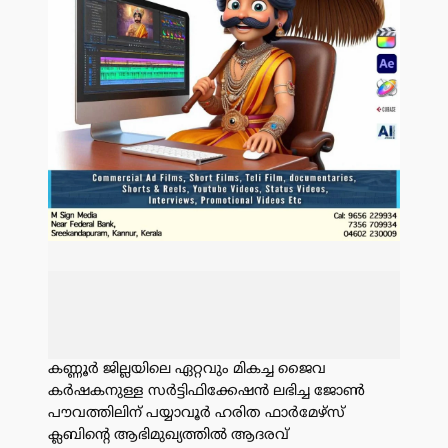
കണ്ണൂർ ജില്ലയിലെ ഏറ്റവും മികച്ച ജൈവ
കർഷകനുള്ള സർട്ടിഫിക്കേഷൻ ലഭിച്ച ജോൺ
പൗവത്തിലിന് പയ്യാവൂർ ഹരിത ഫാർമേഴ്സ്
ക്ലബിൻ്റെ ആഭിമുഖ്യത്തിൽ ആദരവ്