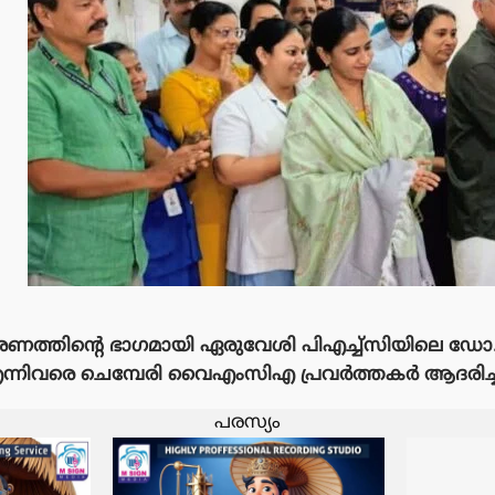
രണത്തിൻ്റെ ഭാഗമായി ഏരുവേശി പിഎച്ച്സിയിലെ ഡോ.
നിവരെ ചെമ്പേരി വൈഎംസിഎ പ്രവർത്തകർ ആദരിച്ച
പരസ്യം