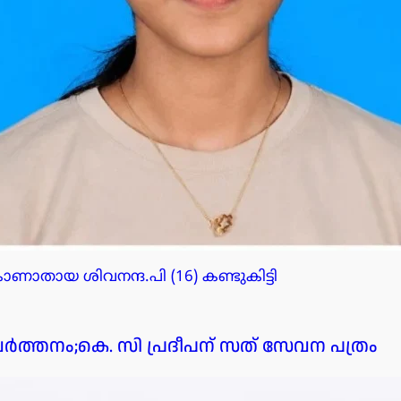
കാണാതായ ശിവനന്ദ.പി (16) കണ്ടുകിട്ടി
വർത്തനം;കെ. സി പ്രദീപന് സത് സേവന പത്രം