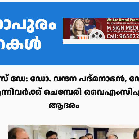
ഠാപുരം
്തകൾ
്‌സ് ഡേ: ഡോ. വന്ദന പദ്മനാഭൻ, 
്നിവർക്ക് ചെമ്പേരി വൈഎംസ
ആദരം