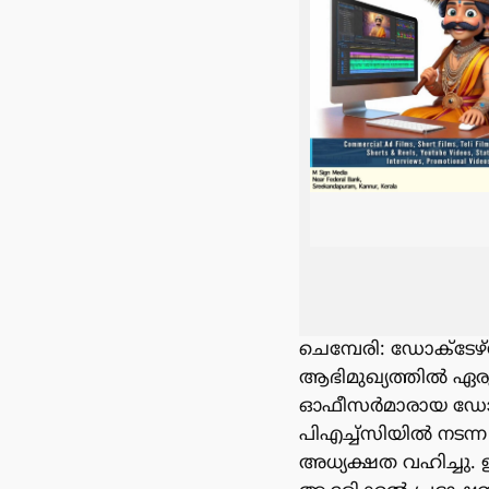
ചെമ്പേരി: ഡോക്ടേഴ
ആഭിമുഖ്യത്തിൽ ഏരുവ
ഓഫീസർമാരായ ഡോ. വ
പിഎച്ച്സിയിൽ നടന
അധ്യക്ഷത വഹിച്ചു. 