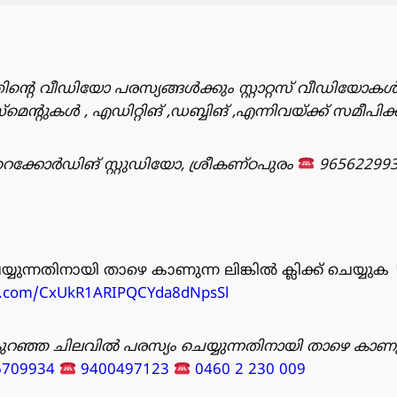
ിൻ്റെ വീഡിയോ പരസ്യങ്ങൾക്കും സ്റ്റാറ്റസ് വീഡിയോകൾ
ുകൾ , എഡിറ്റിങ് ,ഡബ്ബിങ് ,എന്നിവയ്ക്ക് സമീപിക
്കോർഡിങ് സ്റ്റുഡിയോ, ശ്രീകണ്ഠപുരം
96562299
്യുന്നതിനായി താഴെ കാണുന്ന ലിങ്കിൽ ക്ലിക്ക് ചെയ്യുക
pp.com/CxUkR1ARIPQCYda8dNpsSl
ുറഞ്ഞ ചിലവിൽ പരസ്യം ചെയ്യുന്നതിനായി താഴെ കാണു
6709934
9400497123
0460 2 230 009