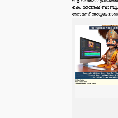
ആദരിക്കൽ പ്രഭാഷണ
കെ. രാജേഷ് ബാബു, 
തോമസ് അയ്യങ്കനാ