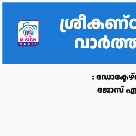
ശ്രീകണ്
വാർത
: ഡോക്ടേഴ
ജോസ് എന