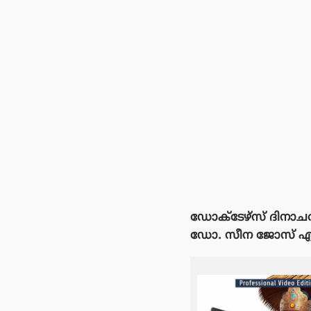
ഡോക്ടേഴ്‌സ് ദിനാച
ഡോ. സീന ജോസ് എന്