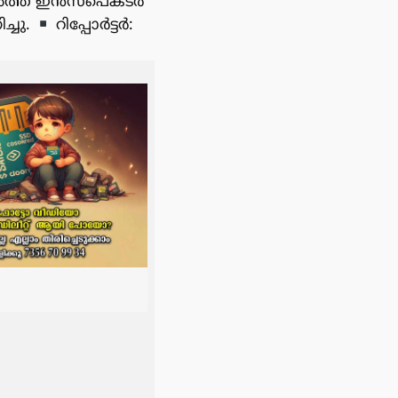
ൽത്ത് ഇൻസ്പെക്ടർ
്ചു.
റിപ്പോർട്ടർ: