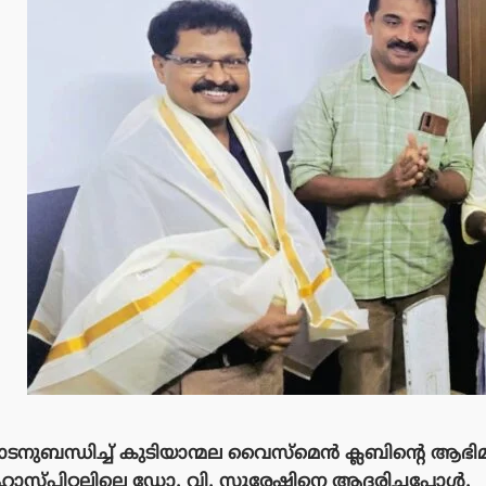
ുബന്ധിച്ച് കുടിയാന്മല വൈസ്മെൻ ക്ലബിൻ്റെ ആഭിമ
സ്പിറ്റലിലെ ഡോ. വി. സുരേഷിനെ ആദരിച്ചപ്പോൾ.