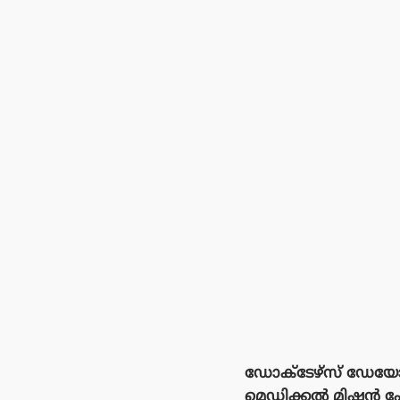
ഡോക്ടേഴ്സ് ഡേയോടന
മെഡിക്കൽ മിഷൻ ഹോ