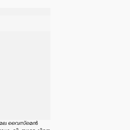
ാന്മല വൈസ്മെൻ