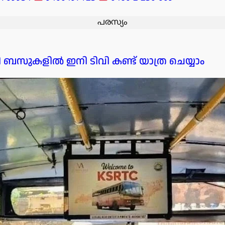
പരസ്യം
ുകളിൽ ഇനി ടിവി കണ്ട് യാത്ര ചെയ്യാം