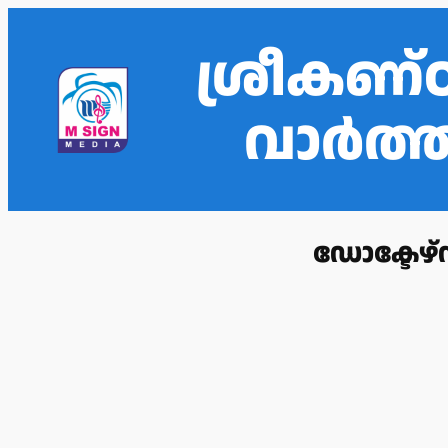
ശ്രീകണ്
വാർത
ഡോക്ടേഴ്