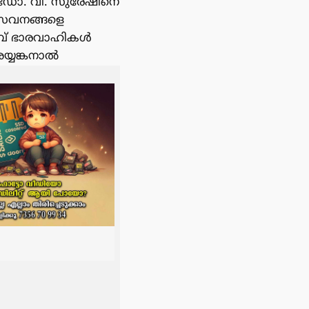
െ ഡോ. വി. സുരേഷിനെ
യസേവനങ്ങളെ
്ലബ് ഭാരവാഹികൾ
യ്യങ്കനാൽ