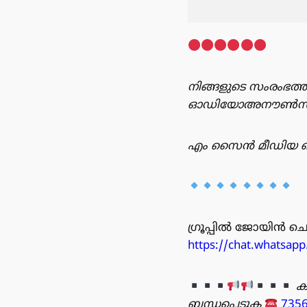
നിങ്ങളുടെ സംരംഭത്ത
ഓഡിയോഅനൗൺസ്‌മെന്റ
എം സൈൻ മീഡിയ റെക
ഗ്രൂപ്പിൽ ജോയിൻ ചെയ
https://chat.whatsa
ക
ബന്ധപ്പെടുക
735