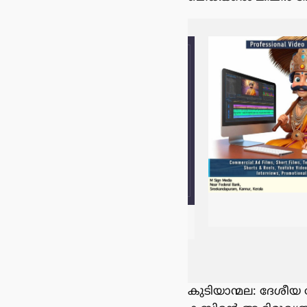
കുടിയാന്മല: ദേശീ