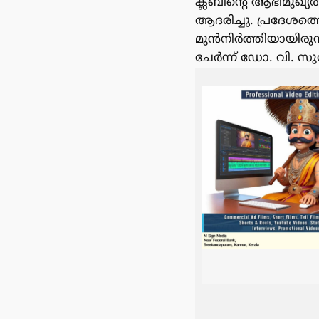
ക്ലബിൻ്റെ ആഭിമുഖ്
ആദരിച്ചു. പ്രദേശത
മുൻനിർത്തിയായിരുന
ചേർന്ന് ഡോ. വി. സു