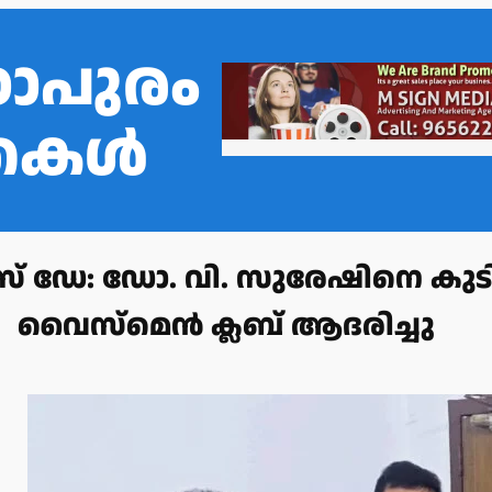
ഠാപുരം
്തകൾ
സ് ഡേ: ഡോ. വി. സുരേഷിനെ കുട
വൈസ്മെൻ ക്ലബ് ആദരിച്ചു