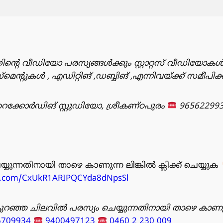
ിൻ്റെ വീഡിയോ പരസ്യങ്ങൾക്കും സ്റ്റാറ്റസ് വീഡിയോകൾ
ുകൾ , എഡിറ്റിങ് ,ഡബ്ബിങ് ,എന്നിവയ്ക്ക് സമീപിക
്കോർഡിങ് സ്റ്റുഡിയോ, ശ്രീകണ്ഠപുരം
96562299
്യുന്നതിനായി താഴെ കാണുന്ന ലിങ്കിൽ ക്ലിക്ക് ചെയ്യുക
pp.com/CxUkR1ARIPQCYda8dNpsSl
ുറഞ്ഞ ചിലവിൽ പരസ്യം ചെയ്യുന്നതിനായി താഴെ കാണു
6709934
9400497123
0460 2 230 009