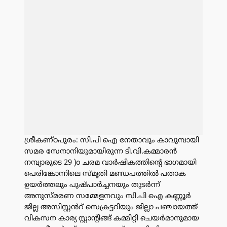
ശ്രീകണ്ഠപുരം: സി.പി ഐ നേതാവും കാവുമ്പായി
സമര സേനാനിയുമായിരുന്ന ടി.വി.കമ്മാരൻ
നമ്പ്യാരുടെ 29 )o ചരമ വാർഷികത്തിൻ്റെ ഭാഗമായി
പെരിങ്കോന്നിലെ സ്മൃതി മണ്ഡപത്തിൽ പതാക
ഉയർത്തലും പുഷ്പാർച്ചനയും തുടർന്ന്
അനുസ്മരണ സമ്മേളനവും സി.പി ഐ കണ്ണൂർ
ജില്ല അസിസ്റ്റൻറ് സെക്രട്ടറിയും ജില്ലാ പഞ്ചായത്ത്
വികസന കാര്യ സ്റ്റാൻ്റിങ്ങ് കമ്മിറ്റി ചെയർമാനുമായ