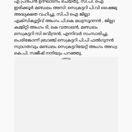
എ പ്രദീപൻ ഉദ്ഘാടനം ചെയ്തു. സി.പി. ഐ
ഇരിക്കൂർ മണ്ഡലം അസി: സെക്രട്ടറി പി.വി ഷൈജു
അദ്ധ്യക്ഷത വഹിച്ചു. സി.പി ഐ ജില്ലാ
എക്സിക്യുട്ടിവ് അംഗം പി.കെ മധുസൂദനൻ , ജില്ലാ
കമ്മിറ്റി അംഗം ടി, കെ വത്സലൻ, മണ്ഡലം
സെക്രട്ടറി സി രവീന്ദ്രൻ, എന്നിവർ സംസാരിച്ചു.
പെരിങ്കോന്ന് ബ്രാഞ്ച് സെക്രട്ടറി പി.പി ഫൽഗുനൻ
സ്വാഗതവും മണ്ഡലം സെക്രട്ടറിയേറ്റ് അംഗം അഡ്വ:
കെ.പി. സജീഷ് നന്ദിയും പറഞ്ഞു.
പരസ്യം