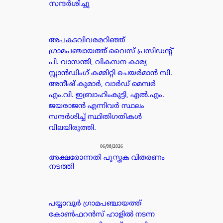
സന്ദർശിച്ചു
അപകടവിവരമറിഞ്ഞ്
ഗ്രാമപഞ്ചായത്ത് വൈസ് പ്രസിഡന്റ്
പി. വാസന്തി, വികസന കാര്യ
സ്റ്റാൻഡിംഗ് കമ്മിറ്റി ചെയർമാൻ സി.
അനീഷ് കുമാർ, വാർഡ് മെമ്പർ
എം.വി. ഇബ്രാഹിംകുട്ടി, എൽ.എം.
ജയരാജൻ എന്നിവർ സ്ഥലം
സന്ദർശിച്ച് സ്ഥിതിഗതികൾ
വിലയിരുത്തി.
06/08/2026
അക്ഷരോന്നതി പുസ്തക വിതരണം
നടത്തി
പയ്യാവൂർ ഗ്രാമപഞ്ചായത്ത്
കോൺഫറൻസ് ഹാളിൽ നടന്ന