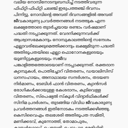
വലിയ നോമ്പിനോടനുബന്ധിച്ച് നടത്തിവരുന്ന
ഫിഫ്റ്റി-ഫിഫ്റ്റി ചലഞ്ച് ഇരുപത്തഞ്ച് ദിവസം
പിന്നിട്ടു. നോമ്പിന്റെ അമ്പത് ദിവസങ്ങളിൽ അമ്പത്
ജീവകാരുണ്യ പ്രവർത്തനങ്ങൾ നടത്തുക എന്ന
ലക്ഷ്യത്തോടെ തുടർച്ചയായ രണ്ടാം വർഷമാണ്
പദ്ധതി നടപ്പാക്കുന്നത്. വേദനിക്കുന്നവർക്ക്
ആശ്വാസമേകാനും നോമ്പുകാലത്തിന്റെ സന്ദേശം
എല്ലാവരിലേക്കുമെത്തിക്കാനും ലക്ഷ്യമിടുന്ന പദ്ധതി
അതിരൂപതയിലെ എല്ലാ ഫൊറോനകളുടെയും
യൂണിറ്റുകളുടെയും സജീവ
പങ്കാളിത്തത്തോടെയാണ് നടപ്പാക്കുന്നത്. രക്തദാന
ക്യാമ്പുകൾ, പൊതിച്ചോറ് വിതരണം, ഡയാലിസിസ്
ധനസഹായം, അനാഥാലയ സന്ദർശനം, തടയണ
നിർമാണം, ടേബിൾ ഫാൻ വിതരണം, ക്യാൻസർ
രോഗികൾക്കായുള്ള കേശദാനം, കുടിവെള്ള
വിതരണം, സ്പെഷ്യൽ സ്കൂൾ വിദ്യാർഥികൾക്ക്
സിനിമ പ്രദർശനം, തുടങ്ങിയ വിവിധ ജീവകാരുണ്യ
പ്രവർത്തനങ്ങൾ ഇതിനോടകം നടത്തിക്കഴിഞ്ഞു.
കെസിവൈഎം തലശേരി അതിരൂപത സമിതി,
മണിക്കടവ്, കുന്നോത്ത്, തോമാപുരം,