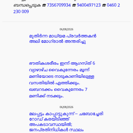
ബന്ധപ്പെടുക
☎️
7356709934
☎️
9400497123
☎️
0460 2
230 009
പരസ്യം
06/08/2026
മുതിർന്ന മാധ്യമ പ്രവർത്തകൻ
അലി മോഗ്രാൽ അന്തരിച്ചു
ഭൗതികശരീരം ഇന്ന് ആഗസ്ത് 6
വ്യാഴാഴ്ച വൈകുന്നേരം മൂന്ന്
മണിയോടെ നാടുകാണിയിലുള്ള
വസതിയിൽ എത്തിക്കും.
ഖബറടക്കം വൈകുന്നേരം 7
മണിക്ക് നടക്കും.
06/08/2026
മലപ്പട്ടം കാപ്പാട്ടുകുന്ന് – ചബോച്ചേരി
റോഡ് കരയിടിഞ്ഞ്
അപകടാവസ്ഥയിൽ;
ജനപ്രതിനിധികൾ സ്ഥലം