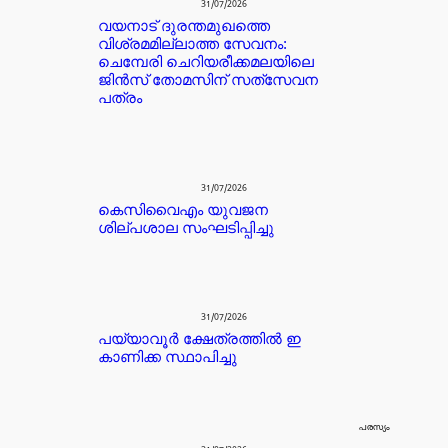
31/07/2026
വയനാട് ദുരന്തമുഖത്തെ
വിശ്രമമില്ലാത്ത സേവനം:
ചെമ്പേരി ചെറിയരീക്കമലയിലെ
ജിൻസ് തോമസിന് സത്‌സേവന
പത്രം
31/07/2026
കെസിവൈഎം യുവജന
ശില്പശാല സംഘടിപ്പിച്ചു
31/07/2026
പയ്യാവൂർ ക്ഷേത്രത്തിൽ ഇ
കാണിക്ക സ്ഥാപിച്ചു
പരസ്യം