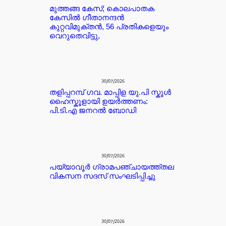
മുത്തങ്ങ കേസ്; കൊലപാതക
കേസില്‍ ഗീതാനന്ദൻ
കുറ്റവിമുക്തന്‍, 56 പ്രതികളെയും
വെറുതെവിട്ടു,
30/07/2026
തളിപ്പറമ്പ് ഗവ. മാപ്പിള യു.പി സ്കൂൾ
ഹൈസ്കൂളായി ഉയർത്തണം:
പി.ടി.എ ജനറൽ ബോഡി
30/07/2026
പയ്യാവൂർ ഗ്രാമപഞ്ചായത്ത്തല
വികസന സദസ് സംഘടിപ്പിച്ചു
30/07/2026