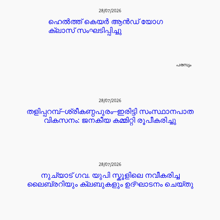
28/07/2026
ഹെൽത്ത് കെയർ ആൻഡ് യോഗ
ക്ലാസ് സംഘടിപ്പിച്ചു
പരസ്യം
28/07/2026
തളിപ്പറമ്പ്–ശ്രീകണ്ഠപുരം–ഇരിട്ടി സംസ്ഥാനപാത
വികസനം: ജനകീയ കമ്മിറ്റി രൂപീകരിച്ചു
28/07/2026
നുച്യാട് ഗവ. യുപി സ്കൂളിലെ നവീകരിച്ച
ലൈബ്രറിയും ക്ലബുകളും ഉദ്ഘാടനം ചെയ്തു