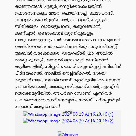
കാസർഗോഡ്, ചെമ്പേരി, ചെറുപുഴ, മേരിഗിരി,
കാഞ്ഞങ്ങാട്, എടൂർ, നെല്ലിക്കാംപൊയിൽ
ഫൊറോനകളും മാട്ടറ, പൊയിനാച്ചി, കുട്ടാപറമ്പ്,
വെള്ളരിക്കുണ്ട്, ഉളിക്കൽ, വെള്ളാട്, കണ്ണൂർ,
ബിരിക്കുളം, വായാട്ടുപറമ്പ്, കരുവഞ്ചാൽ,
കണിച്ചാർ, രണ്ടാംകടവ് യൂണിറ്റുകളും
ഇതുവരെയുള്ള പ്രവർത്തനങ്ങളിൽ പങ്കാളികളായി.
കെസിവൈഎം തലശേരി അതിരൂപത പ്രസിഡന്റ്
അബിൻ വടക്കേക്കര, ഡയറക്ടർ ഫാ. അഖിൽ
മാത്യു മുക്കുഴി, ജനറൽ സെക്രട്ടറി ജിസ്മോൻ
കുരീക്കാട്ടിൽ, സിസ്റ്റർ ജോസ്ന എസ്എച്ച്, ബിബിൻ
പീടിയേക്കൽ, അഖിൽ നെല്ലിയ്ക്കൽ, ശ്രേയ
ശ്രുതിനിലയം, സാൻജോസ് കളരിമുറിയിൽ, സോന
ചവണിയാങ്കൽ, അഞ്ജു വരിക്കാനിക്കൽ, എഡ്വിൻ
തെക്കേമുറിയിൽ, അപർണ സോണി എന്നിവർ
പ്രവർത്തനങ്ങൾക്ക് നേതൃത്വം നൽകി. ▪️ റിപ്പോർട്ടർ:
തോമസ് അയ്യങ്കനാൽ
പരസ്യം