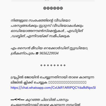
🔴🔴🔴🔴🔴🔴
നിങ്ങളുടെ സംരംഭത്തിൻ്റെ വീഡിയോ
പരസ്യങ്ങൾക്കും സ്റ്റാറ്റസ് വീഡിയോകൾക്കും
ഓഡിയോഅനൗൺസ്‌മെന്റുകൾ , എഡിറ്റിങ്
,ഡബ്ബിങ് ,എന്നിവയ്ക്ക് സമീപിക്കുക
എം സൈൻ മീഡിയ റെക്കോർഡിങ് സ്റ്റുഡിയോ,
ശ്രീകണ്ഠപുരം
☎️ 9656229934
🔹🔹🔹🔹🔹🔹🔹🔹
ഗ്രൂപ്പിൽ ജോയിൻ ചെയ്യുന്നതിനായി താഴെ കാണുന്ന
ലിങ്കിൽ ക്ലിക്ക് ചെയ്യുക 👇🏻👇🏻👇🏻👇🏻👇🏻👇🏻👇🏻👇🏻👇🏻
https://chat.whatsapp.com/CxUkR1ARIPQCYda8dNpsSl
▪️▪️▪️📢📢▪️▪️▪️
കുറഞ്ഞ ചിലവിൽ പരസ്യം
ചെയ്യുന്നതിനായി താഴെ കാണുന്ന നമ്പറിൽ