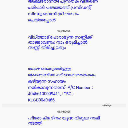
അക്ഷരോന്നതി പുസ്തക വിതരണ
പരിപാടി പഞ്ചായത്ത് പ്രസിഡൻ്റ്
സിന്ധു ബെന്നി ഉദ്ഘാടനം
ചെയ്തപ്പോൾ
06/08/2026
വിധിയോട് പോരാടുന്ന സണ്ണിക്ക്
താങ്ങാവണം; നാം ഒരുമിച്ചാൽ
സണ്ണി തിരിച്ചുവരും
താഴെ കൊടുത്തിട്ടുള്ള
അക്കൗണ്ടിലേക്ക് ഓരോത്തർക്കും
കഴിയുന്ന സഹായം
നൽകാവുന്നതാണ്. A/C Number :
40466100005411, IFSC :
KLGB0040466.
പരസ്യം
06/08/2026
ഹിരോഷിമ ദിനം: യുദ്ധ വിരുദ്ധ റാലി
നടത്തി