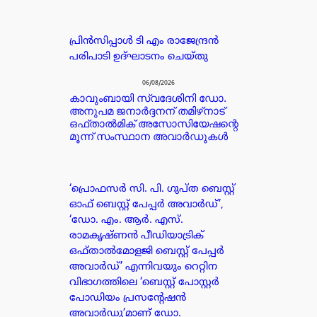
പ്രിൻസിപ്പാൾ ടി എം രാജേന്ദ്രൻ
പരിപാടി ഉദ്ഘാടനം ചെയ്തു
06/08/2026
കാവുംബായി സ്വദേശിനി ഡോ.
അനുപമ ജനാർദ്ദനന് തമിഴ്‌നാട്
ഒഫ്താൽമിക് അസോസിയേഷന്റെ
മൂന്ന് സംസ്ഥാന അവാർഡുകൾ
‘പ്രൊഫസർ സി. പി. ഗുപ്ത ബെസ്റ്റ്
ഓഫ് ബെസ്റ്റ് പേപ്പർ അവാർഡ്’,
‘ഡോ. എം. ആർ. എസ്.
രാമകൃഷ്ണൻ പീഡിയാട്രിക്
ഒഫ്താൽമോളജി ബെസ്റ്റ് പേപ്പർ
അവാർഡ്’ എന്നിവയും റെറ്റിന
വിഭാഗത്തിലെ ‘ബെസ്റ്റ് പോസ്റ്റർ
പോഡിയം പ്രസന്റേഷൻ
അവാർഡു’മാണ് ഡോ.