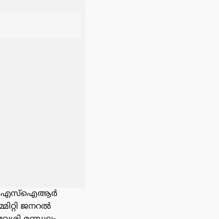
്തിൽ എസ്ഐആർ
്മിറ്റി ജനറൽ