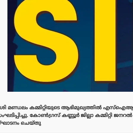
 മണ്ഡലം കമ്മിറ്റിയുടെ ആഭിമുഖ്യത്തിൽ എസ്ഐആർ 
ഘടിപ്പിച്ചു. കോൺഗ്രസ് കണ്ണൂർ ജില്ലാ കമ്മിറ്റി ജനറൽ 
ഉദ്ഘാടനം ചെയ്തു