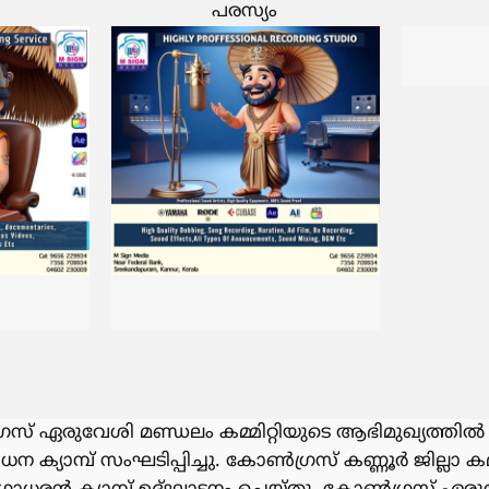
പരസ്യം
സ് ഏരുവേശി മണ്ഡലം കമ്മിറ്റിയുടെ ആഭിമുഖ്യത
ന ക്യാമ്പ് സംഘടിപ്പിച്ചു. കോൺഗ്രസ് കണ്ണൂർ ജില്ലാ കമ