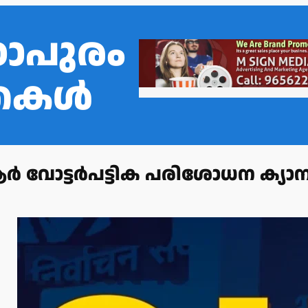
ഠാപുരം
്തകൾ
ട്ടർപട്ടിക പരിശോധന ക്യാമ്പ്