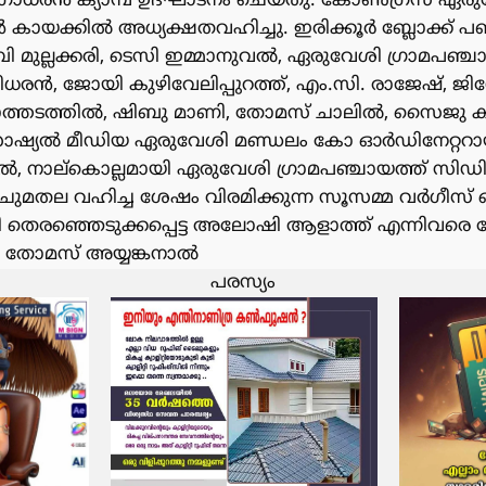
 ഗംഗാധരൻ ക്യാമ്പ് ഉദ്ഘാടനം ചെയ്തു. കോൺഗ്രസ് ഏര
 കായക്കിൽ അധ്യക്ഷതവഹിച്ചു. ഇരിക്കൂർ ബ്ലോക്ക് പഞ
ുല്ലക്കരി, ടെസി ഇമ്മാനുവൽ, ഏരുവേശി ഗ്രാമപഞ്
്രീധരൻ, ജോയി കുഴിവേലിപ്പുറത്ത്, എം.സി. രാജേഷ്, ജിന
ത്തടത്തിൽ, ഷിബു മാണി, തോമസ് ചാലിൽ, സൈജു കാക്
സോഷ്യൽ മീഡിയ ഏരുവേശി മണ്ഡലം കോ ഓർഡിനേറ്ററ
ൽ, നാല്കൊല്ലമായി ഏരുവേശി ഗ്രാമപഞ്ചായത്ത് സി
മതല വഹിച്ച ശേഷം വിരമിക്കുന്ന സൂസമ്മ വർഗീസ്
യി തെരഞ്ഞെടുക്കപ്പെട്ട അലോഷി ആളാത്ത് എന്നിവര
ടർ: തോമസ് അയ്യങ്കനാൽ
പരസ്യം