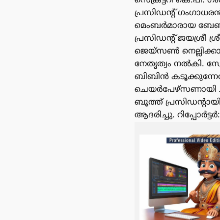
സെക്രട്ടറി കെ.പി.
പ്രസിഡൻ്റ് ഗംഗാധരൻ
മെംബർമാരായ ബേബി മ
പ്രസിഡൻ്റ് ജയശ്രീ ശ
ജെയ്സൺ നെല്ലിക്കാ
നേതൃത്വം നൽകി. 
ബിബിൻ കടൂക്കുന്നേ
ചെയർപേഴ്സണായി ചു
ബൂത്ത് പ്രസിഡൻ്റാ
ആദരിച്ചു. റിപ്പോർട്