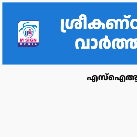
ശ്രീകണ്
വാർത
എസ്ഐആർ വോ