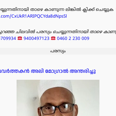
്യുന്നതിനായി താഴെ കാണുന്ന ലിങ്കിൽ ക്ലിക്ക് ചെയ്യുക
pp.com/CxUkR1ARIPQCYda8dNpsSl
ുറഞ്ഞ ചിലവിൽ പരസ്യം ചെയ്യുന്നതിനായി താഴെ കാണു
6709934
9400497123
0460 2 230 009
പരസ്യം
 പ്രവർത്തകൻ അലി മോഗ്രാൽ അന്തരിച്ചു