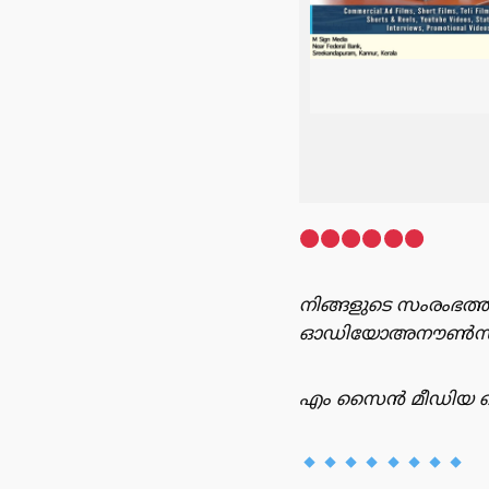
നിങ്ങളുടെ സംരംഭത്ത
ഓഡിയോഅനൗൺസ്‌മെന്റ
എം സൈൻ മീഡിയ റെക