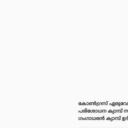
കോൺഗ്രസ് ഏരുവേശി
പരിശോധന ക്യാമ്പ് സം
ഗംഗാധരൻ ക്യാമ്പ് 