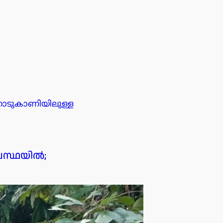
നാടുകാണിയിലുള്ള
ാവസ്ഥയിൽ;