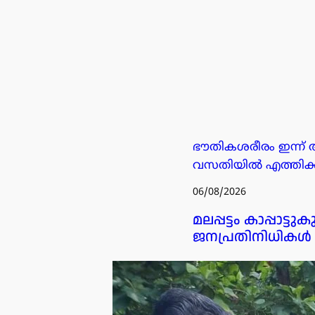
ഭൗതികശരീരം ഇന്ന് 
വസതിയിൽ എത്തിക്കു
06/08/2026
മലപ്പട്ടം കാപ്പാ
ജനപ്രതിനിധികൾ സ