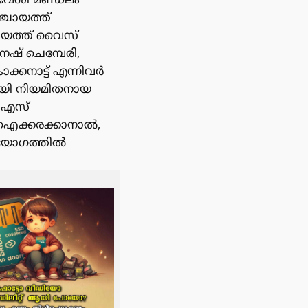
ുവേശി മണ്ഡലം
്ചായത്ത്
ചായത്ത് വൈസ്
േഷ് ചെമ്പേരി,
കനാട്ട് എന്നിവർ
ായി നിയമിതനായ
ഡിഎസ്
 ഐക്കരക്കാനാൽ,
െ യോഗത്തിൽ