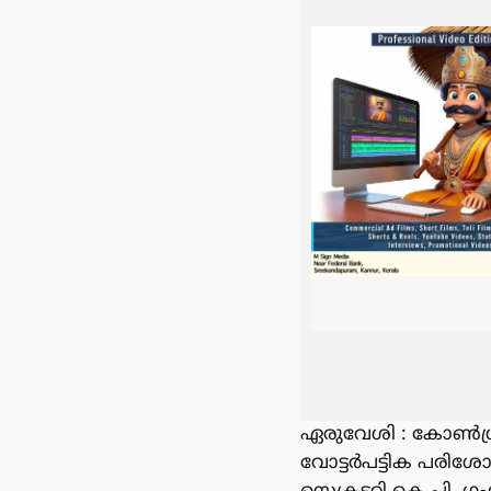
ഏരുവേശി : കോൺഗ്ര
വോട്ടർപട്ടിക പരിശോധ