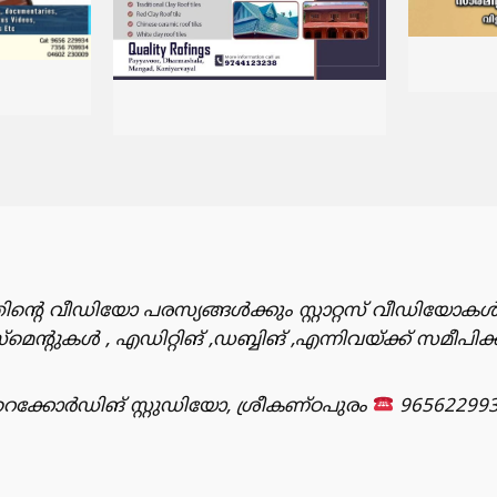
ിൻ്റെ വീഡിയോ പരസ്യങ്ങൾക്കും സ്റ്റാറ്റസ് വീഡിയോകൾ
ുകൾ , എഡിറ്റിങ് ,ഡബ്ബിങ് ,എന്നിവയ്ക്ക് സമീപിക
്കോർഡിങ് സ്റ്റുഡിയോ, ശ്രീകണ്ഠപുരം
96562299