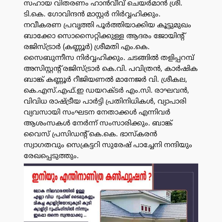
സഹായ വിതരണം ഹാൻവീവ് ചെയർമാൻ ശ്രീ.
ടി.കെ. ഗോവിന്ദൻ മാസ്റ്റർ നിർവ്വഹിക്കും.
നവീകരണ പ്രവൃത്തി പൂർത്തിയാക്കിയ കൂട്ടുമുഖം
ബാക്കോ സൊസൈറ്റിക്കുള്ള ആദരം ജോയിന്റ്
രജിസ്ട്രാർ (കണ്ണൂർ) ശ്രീമതി എം.കെ.
സൈബുന്നീസ നിർവ്വഹിക്കും. ചടങ്ങിൽ തളിപ്പറമ്പ്
അസിസ്റ്റന്റ് രജിസ്ട്രാർ കെ.വി. പവിത്രൻ, കാർഷിക
ബാങ്ക് കണ്ണൂർ റീജിയണൽ മാനേജർ വി. ശ്രീകല,
കെ.എസ്.എഫ്.ഇ ഡയറക്ടർ എം.സി. രാഘവൻ,
വിവിധ രാഷ്ട്രീയ പാർട്ടി പ്രതിനിധികൾ, വ്യാപാരി
വ്യവസായി സംഘടന നേതാക്കൾ എന്നിവർ
ആശംസകൾ നേർന്ന് സംസാരിക്കും. ബാങ്ക്
വൈസ് പ്രസിഡന്റ് കെ.കെ. ഭാസ്കരൻ
സ്വാഗതവും സെക്രട്ടറി സുരേഷ് പാച്ചേനി നന്ദിയും
രേഖപ്പെടുത്തും.
പരസ്യം