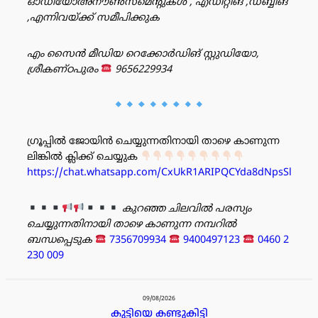
ഓഡിയോഅനൗൺസ്‌മെന്റുകൾ , എഡിറ്റിങ് ,ഡബ്ബിങ്
,എന്നിവയ്ക്ക് സമീപിക്കുക
എം സൈൻ മീഡിയ റെക്കോർഡിങ് സ്റ്റുഡിയോ,
ശ്രീകണ്ഠപുരം
9656229934
ഗ്രൂപ്പിൽ ജോയിൻ ചെയ്യുന്നതിനായി താഴെ കാണുന്ന
ലിങ്കിൽ ക്ലിക്ക് ചെയ്യുക
https://chat.whatsapp.com/CxUkR1ARIPQCYda8dNpsSl
കുറഞ്ഞ ചിലവിൽ പരസ്യം
ചെയ്യുന്നതിനായി താഴെ കാണുന്ന നമ്പറിൽ
ബന്ധപ്പെടുക
7356709934
9400497123
0460 2
230 009
പരസ്യം
09/08/2026
കുട്ടിയെ കണ്ടുകിട്ടി