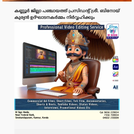
കണ്ണൂർ ജില്ലാ പഞ്ചായത്ത് പ്രസിഡന്റ് ശ്രീ. ബിനോയ്
കുര്യൻ ഉദ്ഘാടനകർമ്മം നിർവ്വഹിക്കും
പരസ്യം