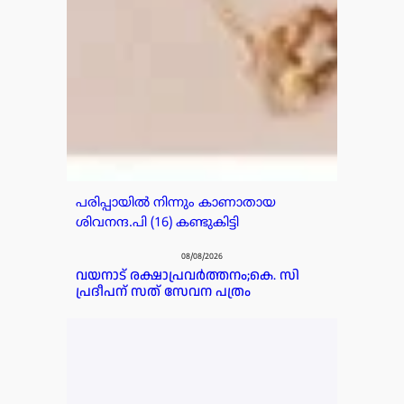
പരിപ്പായിൽ നിന്നും കാണാതായ
ശിവനന്ദ.പി (16) കണ്ടുകിട്ടി
08/08/2026
വയനാട് രക്ഷാപ്രവർത്തനം;കെ. സി
പ്രദീപന് സത് സേവന പത്രം