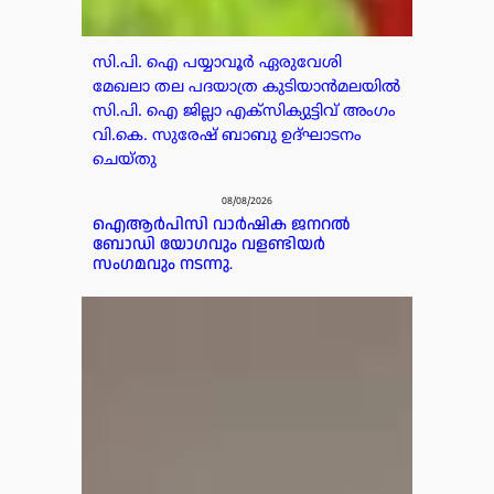
സി.പി. ഐ പയ്യാവൂർ ഏരുവേശി
മേഖലാ തല പദയാത്ര കുടിയാൻമലയിൽ
സി.പി. ഐ ജില്ലാ എക്സിക്യുട്ടിവ് അംഗം
വി.കെ. സുരേഷ് ബാബു ഉദ്ഘാടനം
ചെയ്തു
08/08/2026
ഐആർപിസി വാർഷിക ജനറൽ
ബോഡി യോഗവും വളണ്ടിയർ
സംഗമവും നടന്നു.