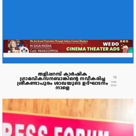
തളിപ്പറമ്പ് കാർഷിക
16
ഗ്രാമവികസനബാങ്കിന്റെ നവീകരിച്ച
ശ്രീകണ്ടാപുരം ശാഖയുടെ ഉദ്ഘാടനം
February
2026
നാളെ