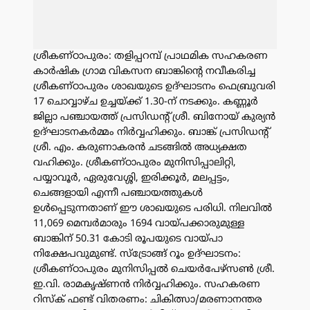
ശ്രീകണ്ഠാപുരം: തളിപ്പറമ്പ് പ്രാഥമിക സഹകരണ
കാർഷിക ഗ്രാമ വികസന ബാങ്കിന്റെ നവീകരിച്ച
ശ്രീകണ്ഠാപുരം ശാഖയുടെ ഉദ്ഘാടനം ഫെബ്രുവരി
17 ചൊവ്വാഴ്ച ഉച്ചയ്ക്ക് 1.30-ന് നടക്കും. കണ്ണൂർ
ജില്ലാ പഞ്ചായത്ത് പ്രസിഡന്റ് ശ്രീ. ബിനോയ് കുര്യൻ
ഉദ്ഘാടനകർമ്മം നിർവ്വഹിക്കും. ബാങ്ക് പ്രസിഡന്റ്
ശ്രീ. എം. കരുണാകരൻ ചടങ്ങിൽ അധ്യക്ഷത
വഹിക്കും. ശ്രീകണ്ഠാപുരം മുനിസിപ്പാലിറ്റി,
പയ്യാവൂർ, ഏരുവേശ്ശി, ഇരിക്കൂർ, മലപ്പട്ടം,
ചെങ്ങളായി എന്നീ പഞ്ചായത്തുകൾ
ഉൾപ്പെടുന്നതാണ് ഈ ശാഖയുടെ പരിധി. നിലവിൽ
11,069 മെമ്പർമാരും 1694 വായ്പക്കാരുമുള്ള
ബാങ്കിന് 50.31 കോടി രൂപയുടെ വായ്പാ
നിക്ഷേപവുമുണ്ട്. സ്ട്രോങ്ങ് റൂം ഉദ്ഘാടനം:
ശ്രീകണ്ഠാപുരം മുനിസിപ്പൽ ചെയർപേഴ്സൺ ശ്രീ.
ഇ.വി. രാമകൃഷ്ണൻ നിർവ്വഹിക്കും. സഹകരണ
റിസ്ക് ഫണ്ട് വിതരണം: ചികിത്സാ/മരണാനന്തര