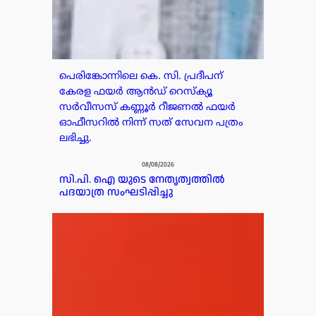
പെരിങ്കോന്നിലെ കെ. സി. പ്രദീപന്
കേരള ഫയർ ആൻഡ് റെസ്ക്യൂ
സർവീസസ് കണ്ണൂർ റീജണൽ ഫയർ
ഓഫീസറിൽ നിന്ന് സത് സേവന പത്രം
ലഭിച്ചു.
08/08/2026
സി.പി. ഐ യുടെ നേതൃത്വത്തിൽ
പദയാത്ര സംഘടിപ്പിച്ചു