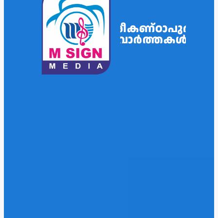
ശ്രീകണ്ഠാപുരം
വാർത്തകൾ