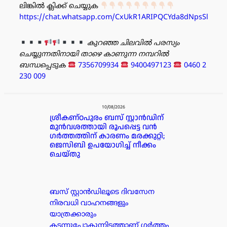
ലിങ്കിൽ ക്ലിക്ക് ചെയ്യുക
https://chat.whatsapp.com/CxUkR1ARIPQCYda8dNpsSl
കുറഞ്ഞ ചിലവിൽ പരസ്യം
ചെയ്യുന്നതിനായി താഴെ കാണുന്ന നമ്പറിൽ
ബന്ധപ്പെടുക
7356709934
9400497123
0460 2
230 009
പരസ്യം
10/08/2026
ശ്രീകണ്ഠപുരം ബസ് സ്റ്റാൻഡിന്
മുൻവശത്തായി രൂപപ്പെട്ട വൻ
ഗർത്തത്തിന് കാരണം മരക്കുറ്റി;
ജെസിബി ഉപയോഗിച്ച് നീക്കം
ചെയ്തു
ബസ് സ്റ്റാൻഡിലൂടെ ദിവസേന
നിരവധി വാഹനങ്ങളും
യാത്രക്കാരും
കടന്നുപോകുന്നിടത്താണ് ഗർത്തം