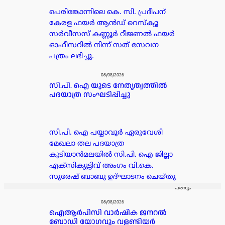
പെരിങ്കോന്നിലെ കെ. സി. പ്രദീപന്
കേരള ഫയർ ആൻഡ് റെസ്ക്യൂ
സർവീസസ് കണ്ണൂർ റീജണൽ ഫയർ
ഓഫീസറിൽ നിന്ന് സത് സേവന
പത്രം ലഭിച്ചു.
08/08/2026
സി.പി. ഐ യുടെ നേതൃത്വത്തിൽ
പദയാത്ര സംഘടിപ്പിച്ചു
സി.പി. ഐ പയ്യാവൂർ ഏരുവേശി
മേഖലാ തല പദയാത്ര
കുടിയാൻമലയിൽ സി.പി. ഐ ജില്ലാ
എക്സിക്യുട്ടിവ് അംഗം വി.കെ.
സുരേഷ് ബാബു ഉദ്ഘാടനം ചെയ്തു
പരസ്യം
08/08/2026
ഐആർപിസി വാർഷിക ജനറൽ
ബോഡി യോഗവും വളണ്ടിയർ