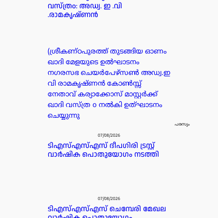
വസ്ത്രo: അഡ്വ. ഇ .വി
.രാമകൃഷ്ണൻ
(ശ്രീകണ്ഠപുരത്ത് തുടങ്ങിയ ഓണം
ഖാദി മേളയുടെ ഉൽഘാടനം
നഗരസഭ ചെയർപേഴ്സൺ അഡ്വ.ഇ
വി രാമകൃഷ്ണൻ കോൺസ്സ്
നേതാവ് കര്യാക്കോസ് മാസ്റ്റർക്ക്
ഖാദി വസ്ത്ര o നൽകി ഉത്ഘാടനം
ചെയ്യുന്നു
പരസ്യം
07/08/2026
ടിഎസ്എസ്എസ് ദീപഗിരി ട്രസ്റ്റ്
വാർഷിക പൊതുയോഗം നടത്തി
07/08/2026
ടിഎസ്എസ്എസ് ചെമ്പേരി മേഖല
വാർഷിക പൊതുയോഗം