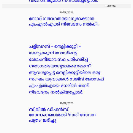
വിനോദ് കുമാർ സന്ദർശിച്ചപ്പോൾ.
പരസ്യം
10/08/2026
റോഡ് ഗതാഗതയോഗ്യമാക്കാൻ
എംഎൽഎക്ക് നിവേദനം നൽകി.
ചളിമ്പറമ്പ് – നെല്ലിക്കുറ്റി –
കോട്ടക്കുന്ന് റോഡിന്റെ
ശോചനീയാവസ്ഥ പരിഹരിച്ച്
ഗതാഗതയോഗ്യമാക്കണമെന്ന്
ആവശ്യപ്പെട്ട് നെല്ലിക്കുറ്റിയിലെ ഒരു
സംഘം യുവാക്കൾ സജീവ് ജോസഫ്
എംഎൽഎയെ നേരിൽ കണ്ട്
നിവേദനം നൽകിയപ്പോൾ.
10/08/2026
സിവിൽ ഡിഫൻസ്
സേനാംഗങ്ങൾക്ക് ‘സത് സേവന
പത്രം’ ലഭിച്ചു