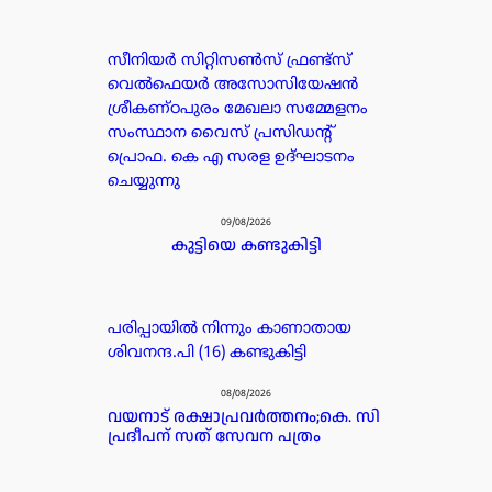
സീനിയർ സിറ്റിസൺസ് ഫ്രണ്ട്സ്
വെൽഫെയർ അസോസിയേഷൻ
ശ്രീകണ്ഠപുരം മേഖലാ സമ്മേളനം
സംസ്ഥാന വൈസ് പ്രസിഡന്റ്
പ്രൊഫ. കെ എ സരള ഉദ്ഘാടനം
ചെയ്യുന്നു
09/08/2026
കുട്ടിയെ കണ്ടുകിട്ടി
പരിപ്പായിൽ നിന്നും കാണാതായ
ശിവനന്ദ.പി (16) കണ്ടുകിട്ടി
08/08/2026
വയനാട് രക്ഷാപ്രവർത്തനം;കെ. സി
പ്രദീപന് സത് സേവന പത്രം