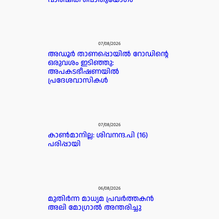
07/08/2026
അഡൂർ താണപ്പൊയിൽ റോഡിന്റെ
ഒരുവശം ഇടിഞ്ഞു:
അപകടഭീഷണയിൽ
പ്രദേശവാസികൾ
07/08/2026
കാൺമാനില്ല: ശിവനന്ദ.പി (16)
പരിപ്പായി
06/08/2026
മുതിർന്ന മാധ്യമ പ്രവർത്തകൻ
അലി മോഗ്രാൽ അന്തരിച്ചു