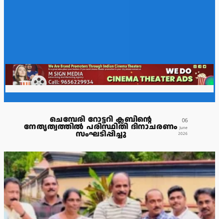
ചെമ്പേരി റോട്ടറി ക്ലബിന്റെ
06
നേതൃത്വത്തിൽ പരിസ്ഥിതി ദിനാചരണം
June
സംഘടിപ്പിച്ചു
2026