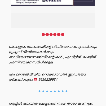
നിങ്ങളുടെ സംരംഭത്തിൻ്റെ വീഡിയോ പരസ്യങ്ങൾക്കും
സ്റ്റാറ്റസ് വീഡിയോകൾക്കും
ഓഡിയോഅനൗൺസ്‌മെന്റുകൾ , എഡിറ്റിങ് ,ഡബ്ബിങ്
,എന്നിവയ്ക്ക് സമീപിക്കുക
എം സൈൻ മീഡിയ റെക്കോർഡിങ് സ്റ്റുഡിയോ,
ശ്രീകണ്ഠപുരം
9656229934
ഗ്രൂപ്പിൽ ജോയിൻ ചെയ്യുന്നതിനായി താഴെ കാണുന്ന