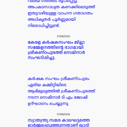
വലിയ ഗർത്തം രൂപപ്പെട്ടു.
അപകടസാധ്യത കണക്കിലെടുത്ത്
ഇതുവഴിയുള്ള വാഹന ഗതാഗതം
അധികൃതർ പൂർണ്ണമായി
നിരോധിച്ചിട്ടുണ്ട്.
07/08/2026
കേരള കർഷകസംഘം ജില്ലാ
സമ്മേളനത്തിന്റെ ഭാഗമായി
ശ്രീകണ്ഠപുരത്ത് സെമിനാർ
സംഘടിപ്പിച്ചു.
കർഷക സംഘം ശ്രീകണ്ഠപുരം
ഏരിയ കമ്മിറ്റിയിടെ
ആഭിമുഖ്യത്തിൽ ശ്രീകണ്ഠപുരത്ത്
നടന്ന സെമിനാർ ടി എം ജോഷി
ഉദ്ഘാടനം ചെയ്യുന്നു
07/08/2026
സ്വാതന്ത്ര്യ സമര കാലഘട്ടത്തെ
ഓർമ്മപ്പെടുത്തുന്നതാണ് ഖാദി