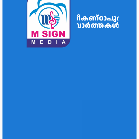
ശ്രീകണ്ഠാപുരം
വാർത്തകൾ