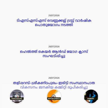
29/07/2026
ടിഎസ്എസ്എസ് വെണ്ണക്കല്ല് ട്രസ്റ്റ് വാർഷിക
പൊതുയോഗം നടത്തി
28/07/2026
ഹെൽത്ത് കെയർ ആൻഡ് യോഗ ക്ലാസ്
സംഘടിപ്പിച്ചു
28/07/2026
തളിപ്പറമ്പ്–ശ്രീകണ്ഠപുരം–ഇരിട്ടി സംസ്ഥാനപാത
വികസനം: ജനകീയ കമ്മിറ്റി രൂപീകരിച്ചു