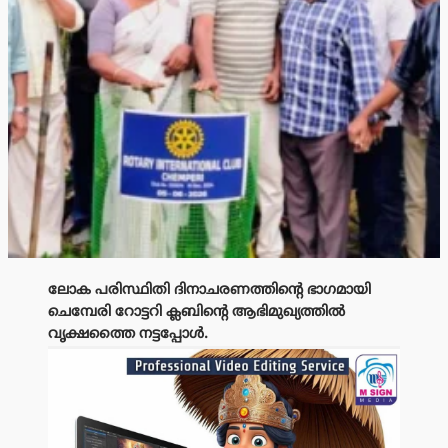
ലോക പരിസ്ഥിതി ദിനാചരണത്തിൻ്റെ ഭാഗമായി
ചെമ്പേരി റോട്ടറി ക്ലബിൻ്റെ ആഭിമുഖ്യത്തിൽ
വൃക്ഷത്തൈ നട്ടപ്പോൾ.
പരസ്യം