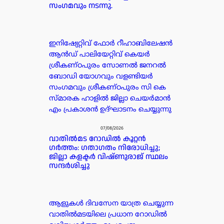
സംഗമവും നടന്നു.
ഇനിഷ്യേറ്റിവ് ഫോർ റീഹാബിലേഷൻ
ആൻഡ് പാലിയേറ്റിവ് കെയർ
ശ്രീകണ്ഠപുരം സോണൽ ജനറൽ
ബോഡി യോഗവും വളണ്ടിയർ
സംഗമവും ശ്രീകണ്ഠപുരം സി കെ
സ്മാരക ഹാളിൽ ജില്ലാ ചെയർമാൻ
എം പ്രകാശൻ ഉദ്ഘാടനം ചെയ്യുന്നു
07/08/2026
വാതിൽമട റോഡിൽ കൂറ്റൻ
ഗർത്തം: ഗതാഗതം നിരോധിച്ചു;
ജില്ലാ കളക്ടർ വിഷ്ണുരാജ് സ്ഥലം
സന്ദർശിച്ചു
ആളുകൾ ദിവസേന യാത്ര ചെയ്യുന്ന
വാതിൽമടയിലെ പ്രധാന റോഡിൽ