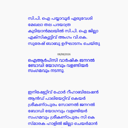
സി.പി. ഐ പയ്യാവൂർ ഏരുവേശി
മേഖലാ തല പദയാത്ര
കുടിയാൻമലയിൽ സി.പി. ഐ ജില്ലാ
എക്സിക്യുട്ടിവ് അംഗം വി.കെ.
സുരേഷ് ബാബു ഉദ്ഘാടനം ചെയ്തു
08/08/2026
ഐആർപിസി വാർഷിക ജനറൽ
ബോഡി യോഗവും വളണ്ടിയർ
സംഗമവും നടന്നു.
ഇനിഷ്യേറ്റിവ് ഫോർ റീഹാബിലേഷൻ
ആൻഡ് പാലിയേറ്റിവ് കെയർ
ശ്രീകണ്ഠപുരം സോണൽ ജനറൽ
ബോഡി യോഗവും വളണ്ടിയർ
സംഗമവും ശ്രീകണ്ഠപുരം സി കെ
സ്മാരക ഹാളിൽ ജില്ലാ ചെയർമാൻ