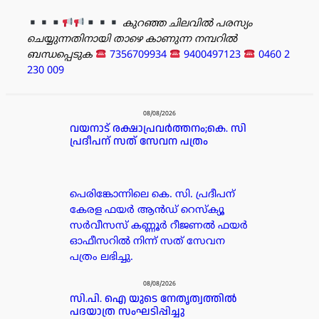
കുറഞ്ഞ ചിലവിൽ പരസ്യം
ചെയ്യുന്നതിനായി താഴെ കാണുന്ന നമ്പറിൽ
ബന്ധപ്പെടുക
7356709934
9400497123
0460 2
230 009
പരസ്യം
08/08/2026
വയനാട് രക്ഷാപ്രവർത്തനം;കെ. സി
പ്രദീപന് സത് സേവന പത്രം
പെരിങ്കോന്നിലെ കെ. സി. പ്രദീപന്
കേരള ഫയർ ആൻഡ് റെസ്ക്യൂ
സർവീസസ് കണ്ണൂർ റീജണൽ ഫയർ
ഓഫീസറിൽ നിന്ന് സത് സേവന
പത്രം ലഭിച്ചു.
08/08/2026
സി.പി. ഐ യുടെ നേതൃത്വത്തിൽ
പദയാത്ര സംഘടിപ്പിച്ചു