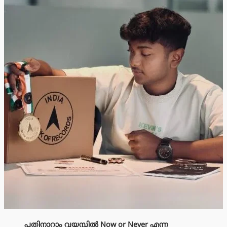
പതിനാറാം വയസ്സിൽ Now or Never എന്ന