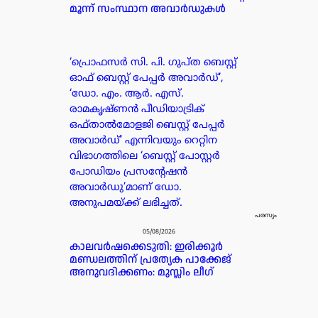
മൂന്ന് സംസ്ഥാന അവാർഡുകൾ
‘പ്രൊഫസർ സി. പി. ഗുപ്ത ബെസ്റ്റ്
ഓഫ് ബെസ്റ്റ് പേപ്പർ അവാർഡ്’,
‘ഡോ. എം. ആർ. എസ്.
രാമകൃഷ്ണൻ പീഡിയാട്രിക്
ഒഫ്താൽമോളജി ബെസ്റ്റ് പേപ്പർ
അവാർഡ്’ എന്നിവയും റെറ്റിന
വിഭാഗത്തിലെ ‘ബെസ്റ്റ് പോസ്റ്റർ
പോഡിയം പ്രസന്റേഷൻ
അവാർഡു’മാണ് ഡോ.
അനുപമയ്ക്ക് ലഭിച്ചത്.
പരസ്യം
05/08/2026
കാലവർഷക്കെടുതി: ഇരിക്കൂർ
മണ്ഡലത്തിന് പ്രത്യേക പാക്കേജ്
അനുവദിക്കണം: മുസ്ലിം ലീഗ്