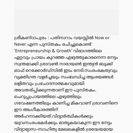
ശ്രീകണ്ഠാപുരം : പതിനാറാം വയസ്സിൽ Now or
Never എന്ന പുസ്തകം രചിച്ചുകൊണ്ട്
‘Entrepreneurship & Growth’ വിഭാഗത്തിലെ
ഏറ്റവും പ്രായം കുറഞ്ഞ എഴുത്തുകാരനെന്ന നേട്ടം
സ്വന്തമാക്കി ശ്രാവൺ നാരായൺ ഇന്ത്യൻ ബുക്ക്
ഓഫ് റെക്കോർഡ്സിൽ ഇടം നേടി.സംരംഭകത്വവും
വ്യക്തിഗത വളർച്ചയും സംബന്ധിച്ച ആശയങ്ങൾ
ലളിതവും പ്രചോദനാത്മകവുമായി
അവതരിപ്പിക്കുന്നതാണ് ഈ പുസ്തകം.
ചെറുപ്പപ്രായത്തിലേ എഴുത്തിലും
ഗവേഷണത്തിലും കാണിച്ച മികവാണ് ശ്രാവണിനെ
ഈ അംഗീകാരത്തിന്
അർഹനാക്കിയത്.വിദ്യാർത്ഥികൾക്കും
യുവസംരംഭകർക്കും മാതൃകയാകുന്ന ഈ നേട്ടം
വിദ്യാഭ്യാസ–സാഹിത്യ മേഖലകളിൽ ശ്രദ്ധേയമായ