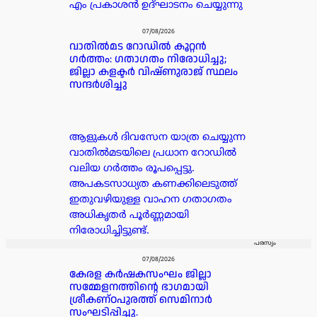
എം പ്രകാശൻ ഉദ്ഘാടനം ചെയ്യുന്നു
07/08/2026
വാതിൽമട റോഡിൽ കൂറ്റൻ
ഗർത്തം: ഗതാഗതം നിരോധിച്ചു;
ജില്ലാ കളക്ടർ വിഷ്ണുരാജ് സ്ഥലം
സന്ദർശിച്ചു
ആളുകൾ ദിവസേന യാത്ര ചെയ്യുന്ന
വാതിൽമടയിലെ പ്രധാന റോഡിൽ
വലിയ ഗർത്തം രൂപപ്പെട്ടു.
അപകടസാധ്യത കണക്കിലെടുത്ത്
ഇതുവഴിയുള്ള വാഹന ഗതാഗതം
അധികൃതർ പൂർണ്ണമായി
നിരോധിച്ചിട്ടുണ്ട്.
പരസ്യം
07/08/2026
കേരള കർഷകസംഘം ജില്ലാ
സമ്മേളനത്തിന്റെ ഭാഗമായി
ശ്രീകണ്ഠപുരത്ത് സെമിനാർ
സംഘടിപ്പിച്ചു.