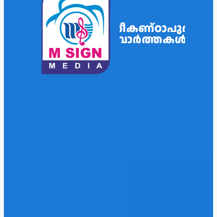
ശ്രീകണ്ഠാപുരം
വാർത്തകൾ