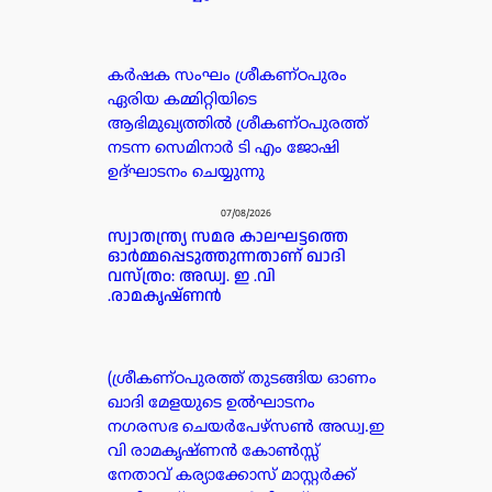
കർഷക സംഘം ശ്രീകണ്ഠപുരം
ഏരിയ കമ്മിറ്റിയിടെ
ആഭിമുഖ്യത്തിൽ ശ്രീകണ്ഠപുരത്ത്
നടന്ന സെമിനാർ ടി എം ജോഷി
ഉദ്ഘാടനം ചെയ്യുന്നു
07/08/2026
സ്വാതന്ത്ര്യ സമര കാലഘട്ടത്തെ
ഓർമ്മപ്പെടുത്തുന്നതാണ് ഖാദി
വസ്ത്രo: അഡ്വ. ഇ .വി
.രാമകൃഷ്ണൻ
(ശ്രീകണ്ഠപുരത്ത് തുടങ്ങിയ ഓണം
ഖാദി മേളയുടെ ഉൽഘാടനം
നഗരസഭ ചെയർപേഴ്സൺ അഡ്വ.ഇ
വി രാമകൃഷ്ണൻ കോൺസ്സ്
നേതാവ് കര്യാക്കോസ് മാസ്റ്റർക്ക്