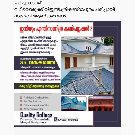
ചർച്ചകൾക്ക്
വഴിയൊരുക്കിയിട്ടുണ്ട്.ശ്രീകണ്ഠാപുരം പരിപ്പായി
സ്വദേശി ആണ് ശ്രാവൺ.
പരസ്യം