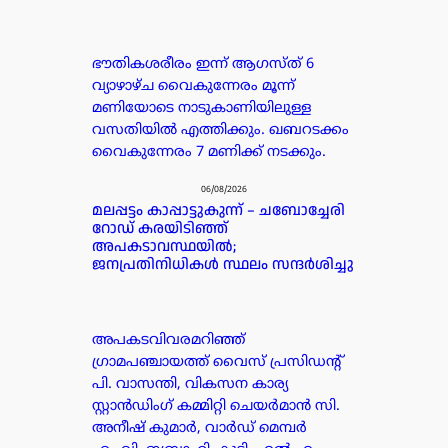
ഭൗതികശരീരം ഇന്ന് ആഗസ്ത് 6
വ്യാഴാഴ്ച വൈകുന്നേരം മൂന്ന്
മണിയോടെ നാടുകാണിയിലുള്ള
വസതിയിൽ എത്തിക്കും. ഖബറടക്കം
വൈകുന്നേരം 7 മണിക്ക് നടക്കും.
06/08/2026
മലപ്പട്ടം കാപ്പാട്ടുകുന്ന് – ചബോച്ചേരി
റോഡ് കരയിടിഞ്ഞ്
അപകടാവസ്ഥയിൽ;
ജനപ്രതിനിധികൾ സ്ഥലം സന്ദർശിച്ചു
അപകടവിവരമറിഞ്ഞ്
ഗ്രാമപഞ്ചായത്ത് വൈസ് പ്രസിഡന്റ്
പി. വാസന്തി, വികസന കാര്യ
സ്റ്റാൻഡിംഗ് കമ്മിറ്റി ചെയർമാൻ സി.
അനീഷ് കുമാർ, വാർഡ് മെമ്പർ