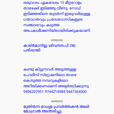
ഒരുവശം ഏകദേശം 15 മീറ്ററോളം
താഴേക്ക് ഇടിഞ്ഞു വീണു. റോഡ്
ഇടിഞ്ഞതിനെ തുടർന്ന് ഇതുവഴിയുള്ള
ഗതാഗതവും പ്രദേശവാസികളുടെ
സഞ്ചാരവും കടുത്ത
അപകടഭീഷണിയിലായിരിക്കുകയാണ്.
07/08/2026
കാൺമാനില്ല: ശിവനന്ദ.പി (16)
പരിപ്പായി
കണ്ടു കിട്ടുന്നവർ അടുത്തുള്ള
പോലീസ് സ്‌റ്റേഷനിലോ താഴെ
കൊടുത്ത നമ്പറുകളിലോ
അറിയിക്കണമെന്ന് അഭ്യർത്ഥിക്കുന്നു
9496207951 9744214984 9447364000
06/08/2026
മുതിർന്ന മാധ്യമ പ്രവർത്തകൻ അലി
മോഗ്രാൽ അന്തരിച്ചു