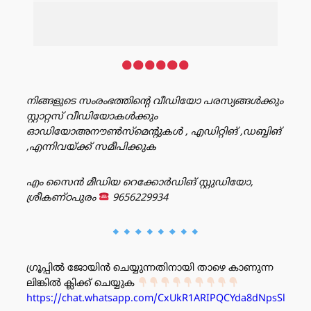
നിങ്ങളുടെ സംരംഭത്തിൻ്റെ വീഡിയോ പരസ്യങ്ങൾക്കും
സ്റ്റാറ്റസ് വീഡിയോകൾക്കും
ഓഡിയോഅനൗൺസ്‌മെന്റുകൾ , എഡിറ്റിങ് ,ഡബ്ബിങ്
,എന്നിവയ്ക്ക് സമീപിക്കുക
എം സൈൻ മീഡിയ റെക്കോർഡിങ് സ്റ്റുഡിയോ,
ശ്രീകണ്ഠപുരം
9656229934
ഗ്രൂപ്പിൽ ജോയിൻ ചെയ്യുന്നതിനായി താഴെ കാണുന്ന
ലിങ്കിൽ ക്ലിക്ക് ചെയ്യുക
https://chat.whatsapp.com/CxUkR1ARIPQCYda8dNpsSl