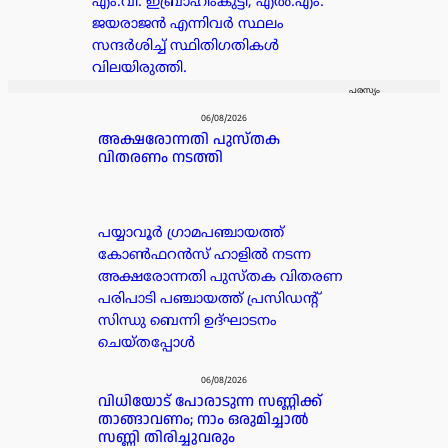
എം.വി. ഇബ്രാഹിംകുട്ടി, എൽ.എം.
ജയരാജൻ എന്നിവർ സ്ഥലം
സന്ദർശിച്ച് സ്ഥിതിഗതികൾ
വിലയിരുത്തി.
പരസ്യം
06/08/2026
അക്ഷരോന്നതി പുസ്തക
വിതരണം നടത്തി
പയ്യാവൂർ ഗ്രാമപഞ്ചായത്ത്
കോൺഫറൻസ് ഹാളിൽ നടന്ന
അക്ഷരോന്നതി പുസ്തക വിതരണ
പരിപാടി പഞ്ചായത്ത് പ്രസിഡൻ്റ്
സിന്ധു ബെന്നി ഉദ്ഘാടനം
ചെയ്തപ്പോൾ
06/08/2026
വിധിയോട് പോരാടുന്ന സണ്ണിക്ക്
താങ്ങാവണം; നാം ഒരുമിച്ചാൽ
സണ്ണി തിരിച്ചുവരും