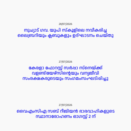
28/07/2026
നുച്യാട് ഗവ. യുപി സ്കൂളിലെ നവീകരിച്ച
ലൈബ്രറിയും ക്ലബുകളും ഉദ്ഘാടനം ചെയ്തു
27/07/2026
കേരളാ ഫോറസ്റ്റ് സർപ്പാ സ്‌നെയ്ക്ക്
വളണ്ടിയേഴ്‌സിന്റെയും വന്യജീവി
സംരക്ഷകരുടെയും സംഗമംസംഘടിപ്പിച്ചു
27/07/2026
വൈഎംസിഎ സബ് റീജിയൻ ഭാരവാഹികളുടെ
സ്ഥാനാരോഹണം ഓഗസ്റ്റ് 2 ന്