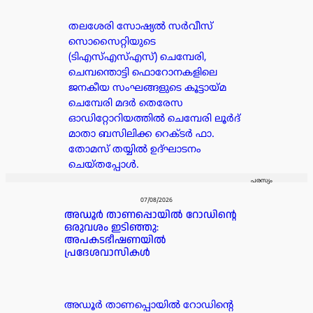
തലശേരി സോഷ്യൽ സർവീസ്
സൊസൈറ്റിയുടെ
(ടിഎസ്എസ്എസ്) ചെമ്പേരി,
ചെമ്പന്തൊട്ടി ഫൊറോനകളിലെ
ജനകീയ സംഘങ്ങളുടെ കൂട്ടായ്മ
ചെമ്പേരി മദർ തെരേസ
ഓഡിറ്റോറിയത്തിൽ ചെമ്പേരി ലൂർദ്
മാതാ ബസിലിക്ക റെക്ടർ ഫാ.
തോമസ് തയ്യിൽ ഉദ്ഘാടനം
ചെയ്തപ്പോൾ.
പരസ്യം
07/08/2026
അഡൂർ താണപ്പൊയിൽ റോഡിന്റെ
ഒരുവശം ഇടിഞ്ഞു:
അപകടഭീഷണയിൽ
പ്രദേശവാസികൾ
അഡൂർ താണപ്പൊയിൽ റോഡിന്റെ