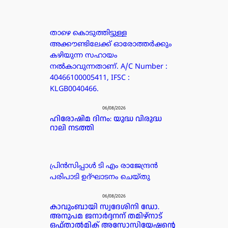
താഴെ കൊടുത്തിട്ടുള്ള
അക്കൗണ്ടിലേക്ക് ഓരോത്തർക്കും
കഴിയുന്ന സഹായം
നൽകാവുന്നതാണ്. A/C Number :
40466100005411, IFSC :
KLGB0040466.
06/08/2026
ഹിരോഷിമ ദിനം: യുദ്ധ വിരുദ്ധ
റാലി നടത്തി
പ്രിൻസിപ്പാൾ ടി എം രാജേന്ദ്രൻ
പരിപാടി ഉദ്ഘാടനം ചെയ്തു
06/08/2026
കാവുംബായി സ്വദേശിനി ഡോ.
അനുപമ ജനാർദ്ദനന് തമിഴ്‌നാട്
ഒഫ്താൽമിക് അസോസിയേഷന്റെ