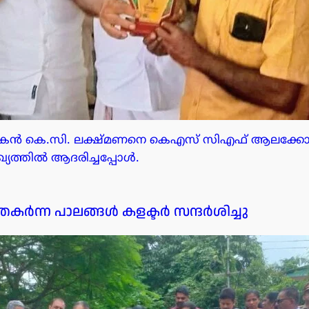
്തകൻ കെ.സി. ലക്ഷ്മണനെ കെഎസ് സിഎഫ് ആലക്കോട 
ഖ്യത്തിൽ ആദരിച്ചപ്പോൾ.
കർന്ന പാലങ്ങൾ കളക്ടർ സന്ദർശിച്ചു