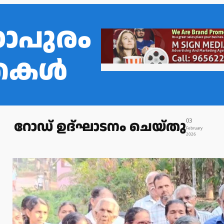
ഠാപുരം
്തകൾ
റോഡ് ഉദ്ഘാടനം ചെയ്തു
03
February
2026