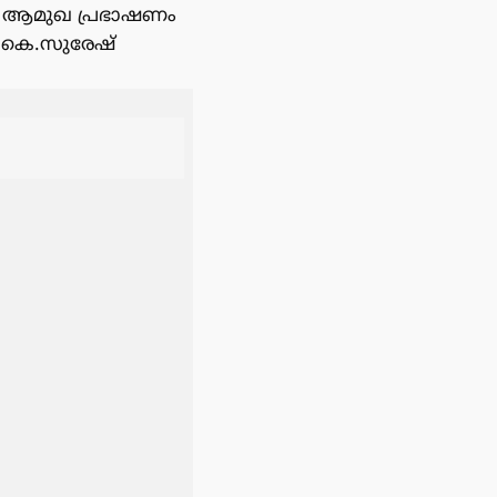
ജി ആമുഖ പ്രഭാഷണം
ഖ, കെ.സുരേഷ്