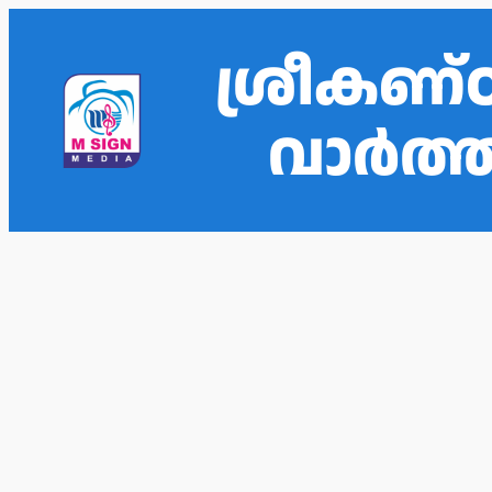
ശ്രീകണ്
വാർത