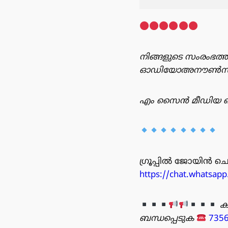
നിങ്ങളുടെ സംരംഭത്ത
ഓഡിയോഅനൗൺസ്‌മെന്റ
എം സൈൻ മീഡിയ റെക
ഗ്രൂപ്പിൽ ജോയിൻ ചെയ
https://chat.whatsa
ക
ബന്ധപ്പെടുക
735