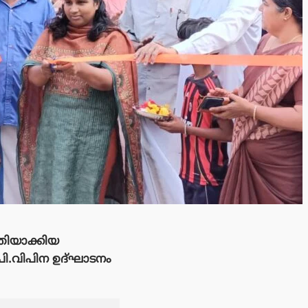
തിയാക്കിയ
പി.വിപിന ഉദ്ഘാടനം