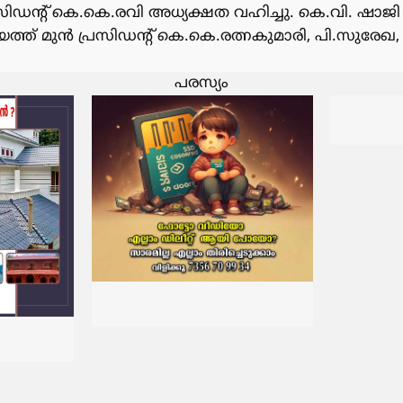
ിഡൻ്റ് കെ.കെ.രവി അധ്യക്ഷത വഹിച്ചു. കെ.വി. ഷാ
ചായത്ത് മുൻ പ്രസിഡൻ്റ് കെ.കെ.രത്നകുമാരി, പി.സുരേ
പരസ്യം