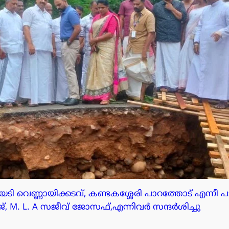
ി വെണ്ണായിക്കടവ്, കണ്ടകശ്ശേരി പാറത്തോട് എന്നീ പ
, M. L. A സജീവ് ജോസഫ്,എന്നിവർ സന്ദർശിച്ചു