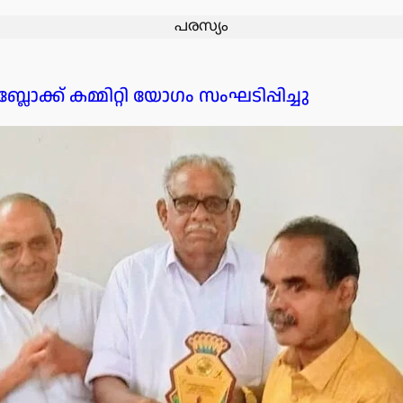
പരസ്യം
ക്ക് കമ്മിറ്റി യോഗം സംഘടിപ്പിച്ചു