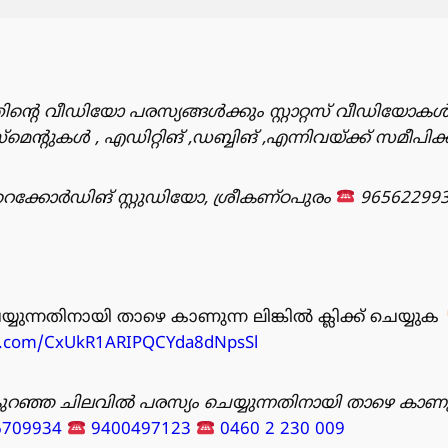
ിൻ്റെ വീഡിയോ പരസ്യങ്ങൾക്കും സ്റ്റാറ്റസ് വീഡിയോകൾ
ുകൾ , എഡിറ്റിങ് ,ഡബ്ബിങ് ,എന്നിവയ്ക്ക് സമീപിക
്കോർഡിങ് സ്റ്റുഡിയോ, ശ്രീകണ്ഠപുരം
96562299
്യുന്നതിനായി താഴെ കാണുന്ന ലിങ്കിൽ ക്ലിക്ക് ചെയ്യുക
pp.com/CxUkR1ARIPQCYda8dNpsSl
ുറഞ്ഞ ചിലവിൽ പരസ്യം ചെയ്യുന്നതിനായി താഴെ കാണു
6709934
9400497123
0460 2 230 009