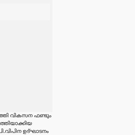
ുത്തി വികസന ഫണ്ടും
ർത്തിയാക്കിയ
പി.വിപിന ഉദ്ഘാടനം