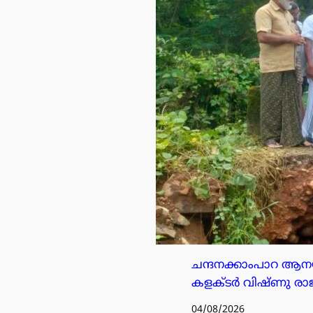
ചന്ദനക്കാംപാറ ആനയട
കളക്ടർ വിഷ്ണു രാജ്
04/08/2026