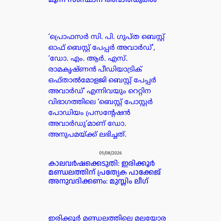
‘പ്രൊഫസർ സി. പി. ഗുപ്ത ബെസ്റ്റ്
ഓഫ് ബെസ്റ്റ് പേപ്പർ അവാർഡ്’,
‘ഡോ. എം. ആർ. എസ്.
രാമകൃഷ്ണൻ പീഡിയാട്രിക്
ഒഫ്താൽമോളജി ബെസ്റ്റ് പേപ്പർ
അവാർഡ്’ എന്നിവയും റെറ്റിന
വിഭാഗത്തിലെ ‘ബെസ്റ്റ് പോസ്റ്റർ
പോഡിയം പ്രസന്റേഷൻ
അവാർഡു’മാണ് ഡോ.
അനുപമയ്ക്ക് ലഭിച്ചത്.
05/08/2026
കാലവർഷക്കെടുതി: ഇരിക്കൂർ
മണ്ഡലത്തിന് പ്രത്യേക പാക്കേജ്
അനുവദിക്കണം: മുസ്ലിം ലീഗ്
ഇരിക്കൂർ മണ്ഡലത്തിലെ മലയോര