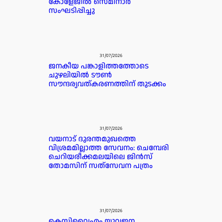
കോളേജിൽ സെമിനാർ
സംഘടിപ്പിച്ചു
31/07/2026
ജനകീയ പങ്കാളിത്തത്തോടെ
ചുഴലിയിൽ ടൗൺ
സൗന്ദര്യവത്കരണത്തിന് തുടക്കം
31/07/2026
വയനാട് ദുരന്തമുഖത്തെ
വിശ്രമമില്ലാത്ത സേവനം: ചെമ്പേരി
ചെറിയരീക്കമലയിലെ ജിൻസ്
തോമസിന് സത്‌സേവന പത്രം
31/07/2026
കെസിവൈഎം യുവജന