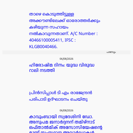
താഴെ കൊടുത്തിട്ടുള്ള
അക്കൗണ്ടിലേക്ക് ഓരോത്തർക്കും
കഴിയുന്ന സഹായം
നൽകാവുന്നതാണ്. A/C Number :
40466100005411, IFSC :
KLGB0040466.
പരസ്യം
06/08/2026
ഹിരോഷിമ ദിനം: യുദ്ധ വിരുദ്ധ
റാലി നടത്തി
പ്രിൻസിപ്പാൾ ടി എം രാജേന്ദ്രൻ
പരിപാടി ഉദ്ഘാടനം ചെയ്തു
06/08/2026
കാവുംബായി സ്വദേശിനി ഡോ.
അനുപമ ജനാർദ്ദനന് തമിഴ്‌നാട്
ഒഫ്താൽമിക് അസോസിയേഷന്റെ
മൂന്ന് സംസ്ഥാന അവാർഡുകൾ