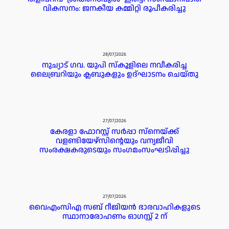
വികസനം: ജനകീയ കമ്മിറ്റി രൂപീകരിച്ചു
28/07/2026
നുച്യാട് ഗവ. യുപി സ്കൂളിലെ നവീകരിച്ച
ലൈബ്രറിയും ക്ലബുകളും ഉദ്ഘാടനം ചെയ്തു
27/07/2026
കേരളാ ഫോറസ്റ്റ് സർപ്പാ സ്‌നെയ്ക്ക്
വളണ്ടിയേഴ്‌സിന്റെയും വന്യജീവി
സംരക്ഷകരുടെയും സംഗമംസംഘടിപ്പിച്ചു
27/07/2026
വൈഎംസിഎ സബ് റീജിയൻ ഭാരവാഹികളുടെ
സ്ഥാനാരോഹണം ഓഗസ്റ്റ് 2 ന്