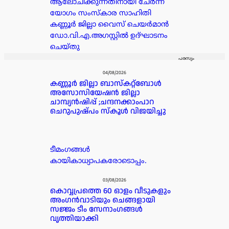
ആലോചിക്കുന്നതിനായി ചേർന്ന
യോഗം സംസ്കാര സാഹിതി
കണ്ണൂർ ജില്ലാ വൈസ് ചെയർമാൻ
ഡോ.വി.എ.അഗസ്റ്റിൽ ഉദ്ഘാടനം
ചെയ്തു
പരസ്യം
04/08/2026
കണ്ണൂർ ജില്ലാ ബാസ്കറ്റ്ബോൾ
അസോസിയേഷൻ ജില്ലാ
ചാമ്പ്യൻഷിപ്പ് ;ചന്ദനക്കാംപാറ
ചെറുപുഷ്പം സ്കൂൾ വിജയിച്ചു
ടീമംഗങ്ങൾ
കായികാധ്യാപകരോടൊപ്പം.
03/08/2026
കൊവ്വപ്രത്തെ 60 ഓളം വീടുകളും
അംഗൻവാടിയും ചെങ്ങളായി
സജ്ജം ടീം സേനാംഗങ്ങൾ
വൃത്തിയാക്കി