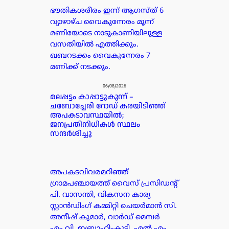
ഭൗതികശരീരം ഇന്ന് ആഗസ്ത് 6
വ്യാഴാഴ്ച വൈകുന്നേരം മൂന്ന്
മണിയോടെ നാടുകാണിയിലുള്ള
വസതിയിൽ എത്തിക്കും.
ഖബറടക്കം വൈകുന്നേരം 7
മണിക്ക് നടക്കും.
06/08/2026
മലപ്പട്ടം കാപ്പാട്ടുകുന്ന് –
ചബോച്ചേരി റോഡ് കരയിടിഞ്ഞ്
അപകടാവസ്ഥയിൽ;
ജനപ്രതിനിധികൾ സ്ഥലം
സന്ദർശിച്ചു
അപകടവിവരമറിഞ്ഞ്
ഗ്രാമപഞ്ചായത്ത് വൈസ് പ്രസിഡന്റ്
പി. വാസന്തി, വികസന കാര്യ
സ്റ്റാൻഡിംഗ് കമ്മിറ്റി ചെയർമാൻ സി.
അനീഷ് കുമാർ, വാർഡ് മെമ്പർ
എം.വി. ഇബ്രാഹിംകുട്ടി, എൽ.എം.