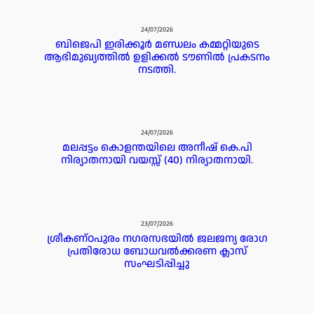
24/07/2026
ബിജെപി ഇരിക്കൂർ മണ്ഡലം കമ്മറ്റിയുടെ
ആഭിമുഖ്യത്തിൽ ഉളിക്കൽ ടൗണിൽ പ്രകടനം
നടത്തി.
24/07/2026
മലപ്പട്ടം കൊളന്തയിലെ അനീഷ് കെ.പി
നിര്യാതനായി വയസ്സ് (40) നിര്യാതനായി.
23/07/2026
ശ്രീകണ്ഠപുരം നഗരസഭയിൽ ജലജന്യ രോഗ
പ്രതിരോധ ബോധവൽക്കരണ ക്ലാസ്
സംഘടിപ്പിച്ചു