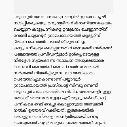
പയ്യാവൂർ: ജനവാസകേന്ദ്രങ്ങളിൽ ഇറങ്ങി കൃഷി
നശിപ്പിക്കുകയും മനുഷ്യജീവന് ഭീഷണിയാവുകയും
ചെയ്യുന്ന കാട്ടുപന്നികളെ ഉന്മൂലനം ചെയ്യുന്നതിന്
വേണ്ടി പയ്യാവൂർ ഗ്രാമപഞ്ചായത്ത് ഷൂട്ടേഴ്സ്
ടീമിനെ രംഗത്തിറക്കാൻ തീരുമാനിച്ചു.
കാട്ടുപന്നികളെ കൊല്ലുന്നതിന് അനുമതി നൽകാൻ
പഞ്ചായത്ത് പ്രസിഡന്റുമാർ ഉൾപ്പെടെയുള്ള
നിർദ്ദേശ സ്വയംഭരണ സ്ഥാപന അധ്യക്ഷന്മാരെ
ഓണററി വൈൽഡ് ലൈഫ് വാർഡന്മാരായി
സർക്കാർ നിയമിച്ചിരുന്നു. ഈ അധികാരം
ഉപയോഗിച്ചുകൊണ്ടാണ് പയ്യാവൂർ
ഗ്രാമപഞ്ചായത്ത് പ്രസിഡന്റ് സിന്ധു ബെന്നി
പയ്യാവൂർ പഞ്ചായത്തിലെ വിവിധ മേഖലകളിലുള്ള
തോക്ക് ലൈസൻസുള്ള എട്ട് ആളുകൾക്ക് കാട്ട്
പന്നികളെ വെടിവെച്ചു കൊല്ലാനുള്ള അനുമതി
നൽകി ഉത്തരവിറക്കിയത്. ഇത്തരത്തിൽ
കൊല്ലുന്ന പന്നികളെ ശാസ്ത്രീയമായി മറവു
ചെയ്യേണ്ടത് ഷൂട്ടർമാരുടെ ചുമതലയാണ്. കൃഷി