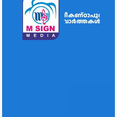
ശ്രീകണ്ഠാപുരം
വാർത്തകൾ