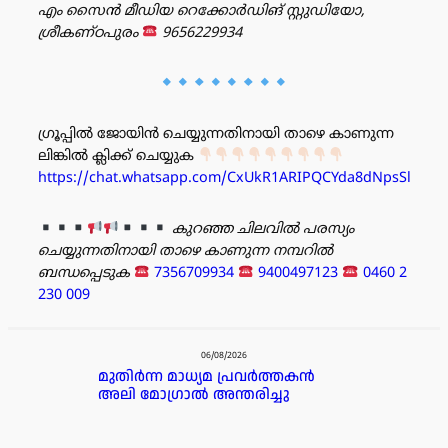
എം സൈൻ മീഡിയ റെക്കോർഡിങ് സ്റ്റുഡിയോ,
ശ്രീകണ്ഠപുരം
9656229934
ഗ്രൂപ്പിൽ ജോയിൻ ചെയ്യുന്നതിനായി താഴെ കാണുന്ന
ലിങ്കിൽ ക്ലിക്ക് ചെയ്യുക
https://chat.whatsapp.com/CxUkR1ARIPQCYda8dNpsSl
കുറഞ്ഞ ചിലവിൽ പരസ്യം
ചെയ്യുന്നതിനായി താഴെ കാണുന്ന നമ്പറിൽ
ബന്ധപ്പെടുക
7356709934
9400497123
0460 2
230 009
പരസ്യം
06/08/2026
മുതിർന്ന മാധ്യമ പ്രവർത്തകൻ
അലി മോഗ്രാൽ അന്തരിച്ചു