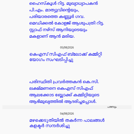
ഹൈസ്കൂൾ റിട്ട. മുഖ്യാധ്യാപകൻ
പി.എം. മാത്യുവിന്റെയും,
പരിയാരത്തെ കണ്ണൂർ ഗവ.
മെഡിക്കൽ കോളജ് ആശുപത്രി റിട്ട.
സ്റ്റാഫ് നഴ്സ് ആനിയുടെയും
മകളാണ് ആൻ മരിയ.
05/08/2026
കെഎസ് സിഎഫ് ബ്ലോക്ക് കമ്മിറ്റി
യോഗം സംഘടിപ്പിച്ചു
പരിസ്ഥിതി പ്രവർത്തകൻ കെ.സി.
ലക്ഷ്മണനെ കെഎസ് സിഎഫ്
ആലക്കോട ബ്ലോക്ക് കമ്മിറ്റിയുടെ
ആഭിമുഖ്യത്തിൽ ആദരിച്ചപ്പോൾ.
പരസ്യം
04/08/2026
മഴക്കെടുതിയിൽ തകർന്ന പാലങ്ങൾ
കളക്ടർ സന്ദർശിച്ചു