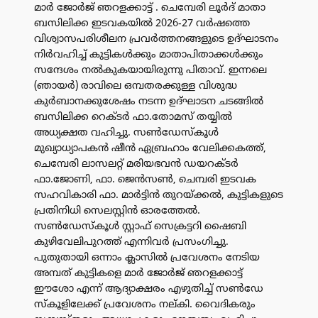
മാർ ജോർജ് ഞറളക്കാട്ട് . ചെമ്പേരി ലൂർദ് മാതാ
ബസിലിക്ക ഇടവകയിൽ 2026-27 വർഷത്തെ
വിശ്വാസപരിശീലന പ്രവർത്തനങ്ങളുടെ ഉദ്ഘാടനം
നിർവഹിച്ച് കുട്ടികൾക്കും മാതാപിതാക്കൾക്കും
സന്ദേശം നൽകുകയായിരുന്നു പിതാവ്. ഇന്നലെ
(ഞായർ) രാവിലെ ഒമ്പതരക്കുള്ള വിശുദ്ധ
കുർബാനക്കുശേഷം നടന്ന ഉദ്ഘാടന ചടങ്ങിൽ
ബസിലിക്ക റെക്ടർ ഫാ.തോമസ് തയ്യിൽ
അധ്യക്ഷത വഹിച്ചു. സൺഡേസ്‌കൂൾ
മുഖ്യാധ്യാപകൻ ഷീൻ ഏബ്രഹാം വേലിക്കകത്ത്,
ചെമ്പേരി ലാസലറ്റ് മരിയഭവൻ ഡയറക്ടർ
ഫാ.ജോണി, ഫാ. ജെൻസൺ, ചെമ്പരി ഇടവക
സഹവികാരി ഫാ. മാർട്ടിൻ തുറയ്ക്കൽ, കുട്ടികളുടെ
പ്രതിനിധി സെലസ്റ്റിൻ ഓരത്തേൽ.
സൺഡേസ്‌കൂൾ സ്റ്റാഫ് സെക്രട്ടറി ഷൈബി
കുഴിവേലിപുറത്ത് എന്നിവർ പ്രസംഗിച്ചു.
പുതുതായി ഒന്നാം ക്ലാസിൽ പ്രവേശനം നേടിയ
അമ്പത് കുട്ടികളെ മാർ ജോർജ് ഞറളക്കാട്ട്
ഈശോ എന്ന് ആദ്യാക്ഷരം എഴുതിച്ച് സൺഡേ
സ്കൂളിലേക്ക് പ്രവേശനം നല്കി. വൈദികരും