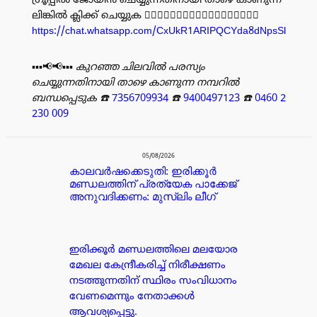
ഗ്രൂപ്പിൽ ജോയിൻ ചെയ്യുന്നതിനായി താഴെ കാണുന്ന
ലിങ്കിൽ ക്ലിക്ക് ചെയ്യുക 👇🏻👇🏻👇🏻👇🏻👇🏻👇🏻👇🏻👇🏻👇🏻
https://chat.whatsapp.com/CxUkR1ARIPQCYda8dNpsSl
▪️▪️▪️📢📢▪️▪️▪️
കുറഞ്ഞ ചിലവിൽ പരസ്യം
ചെയ്യുന്നതിനായി താഴെ കാണുന്ന നമ്പറിൽ
ബന്ധപ്പെടുക
☎️
7356709934
☎️
9400497123
☎️
0460 2
230 009
പരസ്യം
05/08/2026
കാലവർഷക്കെടുതി: ഇരിക്കൂർ
മണ്ഡലത്തിന് പ്രത്യേക പാക്കേജ്
അനുവദിക്കണം: മുസ്ലിം ലീഗ്
ഇരിക്കൂർ മണ്ഡലത്തിലെ മലയോര
മേഖല കേന്ദ്രീകരിച്ച് നിരീക്ഷണം
നടത്തുന്നതിന് സ്ഥിരം സംവിധാനം
വേണമെന്നും നേതാക്കൾ
ആവശ്യപ്പെട്ടു.