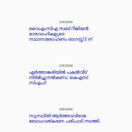
27/07/2026
വൈഎംസിഎ സബ് റീജിയൻ
ഭാരവാഹികളുടെ
സ്ഥാനാരോഹണം ഓഗസ്റ്റ് 2 ന്
27/07/2026
ഏർത്താങ്കരിയിൽ പകൽവീട്
നിർമിച്ചുനൽകണം: കെഎസ്
സിഎഫ്
25/07/2026
സുസ്ഥിതി ആർത്തവവിരാമ
ബോധവത്കരണ പരിപാടി നടത്തി.