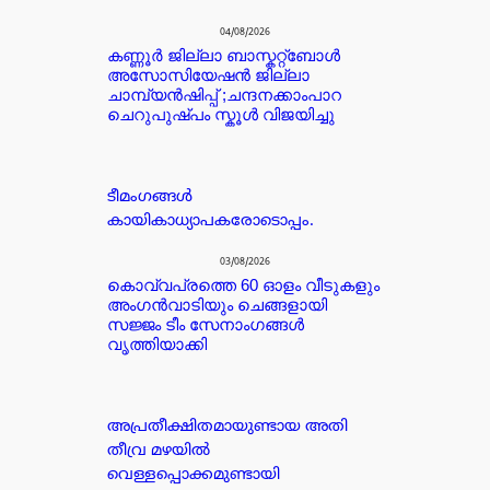
04/08/2026
കണ്ണൂർ ജില്ലാ ബാസ്കറ്റ്ബോൾ
അസോസിയേഷൻ ജില്ലാ
ചാമ്പ്യൻഷിപ്പ് ;ചന്ദനക്കാംപാറ
ചെറുപുഷ്പം സ്കൂൾ വിജയിച്ചു
ടീമംഗങ്ങൾ
കായികാധ്യാപകരോടൊപ്പം.
03/08/2026
കൊവ്വപ്രത്തെ 60 ഓളം വീടുകളും
അംഗൻവാടിയും ചെങ്ങളായി
സജ്ജം ടീം സേനാംഗങ്ങൾ
വൃത്തിയാക്കി
അപ്രതീക്ഷിതമായുണ്ടായ അതി
തീവ്ര മഴയിൽ
വെള്ളപ്പൊക്കമുണ്ടായി