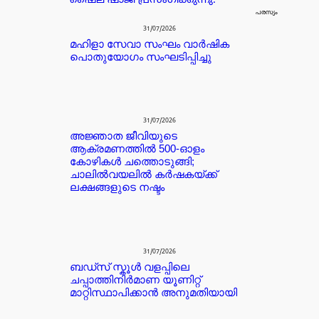
ഷൈല ഷാജി പ്രസംഗിക്കുന്നു.
പരസ്യം
31/07/2026
മഹിളാ സേവാ സംഘം വാർഷിക
പൊതുയോഗം സംഘടിപ്പിച്ചു
31/07/2026
അജ്ഞാത ജീവിയുടെ
ആക്രമണത്തിൽ 500-ഓളം
കോഴികൾ ചത്തൊടുങ്ങി;
ചാലിൽവയലിൽ കർഷകയ്ക്ക്
ലക്ഷങ്ങളുടെ നഷ്ടം
31/07/2026
ബഡ്‌സ് സ്കൂൾ വളപ്പിലെ
ചപ്പാത്തിനിർമാണ യൂണിറ്റ്
മാറ്റിസ്ഥാപിക്കാൻ അനുമതിയായി