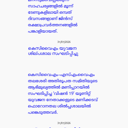
മനസുമരവിപ്പിക്കുന്ന
സാഹചര്യങ്ങളിൽ മൂന്ന്
ടേണുകളിലായി ഒമ്പത്
ദിവസങ്ങളാണ് ജിൻസ്
രക്ഷാപ്രവർത്തനങ്ങളിൽ
പങ്കാളിയായത്.
31/07/2026
കെസിവൈഎം യുവജന
ശില്പശാല സംഘടിപ്പിച്ചു
കെസിവൈഎം–എസ്എംവൈഎം
തലശേരി അതിരൂപത സമിതിയുടെ
ആഭിമുഖ്യത്തിൽ മണിപ്പാറയിൽ
സംഘടിപ്പിച്ച ‘വിഷൻ 19’ യൂണിറ്റ്
യുവജന നേതാക്കളുടെ മണിക്കടവ്
ഫൊറോനതല ശിൽപ്പശാലയിൽ
പങ്കെടുത്തവർ.
31/07/2026