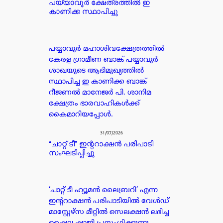
പയ്യാവൂർ ക്ഷേത്രത്തിൽ ഇ
കാണിക്ക സ്ഥാപിച്ചു
പയ്യാവൂർ മഹാശിവക്ഷേത്രത്തിൽ
കേരള ഗ്രാമീണ ബാങ്ക് പയ്യാവൂർ
ശാഖയുടെ ആഭിമുഖ്യത്തിൽ
സ്ഥാപിച്ച ഇ കാണിക്ക ബാങ്ക്
റീജണൽ മാനേജർ പി. ശാനിമ
ക്ഷേത്രം ഭാരവാഹികൾക്ക്
കൈമാറിയപ്പോൾ.
31/07/2026
“ചാറ്റ് ടീ” ഇന്ററാക്ഷൻ പരിപാടി
സംഘടിപ്പിച്ചു
‘ചാറ്റ് ടീ ഹ്യൂമൻ ലൈബ്രറി’ എന്ന
ഇന്ററാക്ഷൻ പരിപാടിയിൽ വേൾഡ്
മാസ്റ്റേഴ്സ മീറ്റിൽ സെലക്ഷൻ ലഭിച്ച