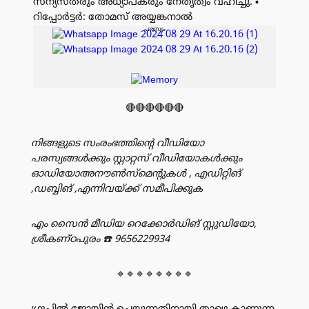
സന്യസ്തരും അധ്യാപകരും നേതൃത്വം വഹിച്ചു. ▪️
റിപ്പോർട്ടർ: തോമസ് അയ്യങ്കനാൽ
പരസ്യം
🔴🔴🔴🔴🔴🔴
നിങ്ങളുടെ സംരംഭത്തിൻ്റെ വീഡിയോ
പരസ്യങ്ങൾക്കും സ്റ്റാറ്റസ് വീഡിയോകൾക്കും
ഓഡിയോഅനൗൺസ്‌മെന്റുകൾ , എഡിറ്റിങ്
,ഡബ്ബിങ് ,എന്നിവയ്ക്ക് സമീപിക്കുക
എം സൈൻ മീഡിയ റെക്കോർഡിങ് സ്റ്റുഡിയോ,
ശ്രീകണ്ഠപുരം
☎️ 9656229934
🔹🔹🔹🔹🔹🔹🔹🔹