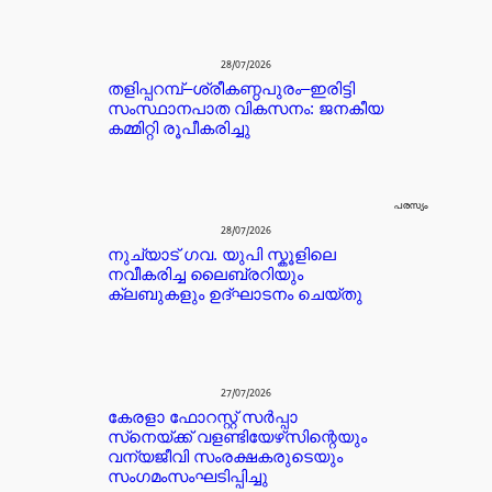
28/07/2026
തളിപ്പറമ്പ്–ശ്രീകണ്ഠപുരം–ഇരിട്ടി
സംസ്ഥാനപാത വികസനം: ജനകീയ
കമ്മിറ്റി രൂപീകരിച്ചു
പരസ്യം
28/07/2026
നുച്യാട് ഗവ. യുപി സ്കൂളിലെ
നവീകരിച്ച ലൈബ്രറിയും
ക്ലബുകളും ഉദ്ഘാടനം ചെയ്തു
27/07/2026
കേരളാ ഫോറസ്റ്റ് സർപ്പാ
സ്‌നെയ്ക്ക് വളണ്ടിയേഴ്‌സിന്റെയും
വന്യജീവി സംരക്ഷകരുടെയും
സംഗമംസംഘടിപ്പിച്ചു