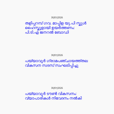
30/07/2026
തളിപ്പറമ്പ് ഗവ. മാപ്പിള യു.പി സ്കൂൾ
ഹൈസ്കൂളായി ഉയർത്തണം:
പി.ടി.എ ജനറൽ ബോഡി
30/07/2026
പയ്യാവൂർ ഗ്രാമപഞ്ചായത്ത്തല
വികസന സദസ് സംഘടിപ്പിച്ചു
30/07/2026
പയ്യാവൂർ ടൗൺ വികസനം:
വ്യാപാരികൾ നിവേദനം നൽകി