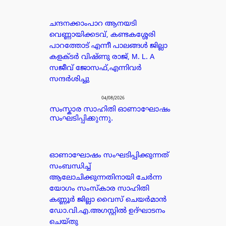
ചന്ദനക്കാംപാറ ആനയടി
വെണ്ണായിക്കടവ്, കണ്ടകശ്ശേരി
പാറത്തോട് എന്നീ പാലങ്ങൾ ജില്ലാ
കളക്ടർ വിഷ്ണു രാജ്, M. L. A
സജീവ് ജോസഫ്,എന്നിവർ
സന്ദർശിച്ചു
04/08/2026
സംസ്കാര സാഹിതി ഓണാഘോഷം
സംഘടിപ്പിക്കുന്നു.
ഓണാഘോഷം സംഘടിപ്പിക്കുന്നത്
സംബന്ധിച്ച്
ആലോചിക്കുന്നതിനായി ചേർന്ന
യോഗം സംസ്കാര സാഹിതി
കണ്ണൂർ ജില്ലാ വൈസ് ചെയർമാൻ
ഡോ.വി.എ.അഗസ്റ്റിൽ ഉദ്ഘാടനം
ചെയ്തു