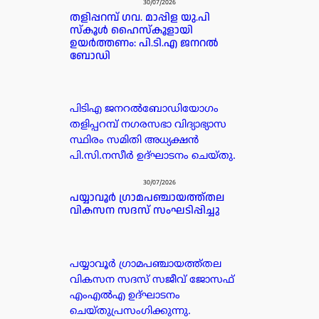
30/07/2026
തളിപ്പറമ്പ് ഗവ. മാപ്പിള യു.പി
സ്കൂൾ ഹൈസ്കൂളായി
ഉയർത്തണം: പി.ടി.എ ജനറൽ
ബോഡി
പിടിഎ ജനറൽബോഡിയോഗം
തളിപ്പറമ്പ് നഗരസഭാ വിദ്യാഭ്യാസ
സ്ഥിരം സമിതി അധ്യക്ഷൻ
പി.സി.നസീർ ഉദ്ഘാടനം ചെയ്തു.
30/07/2026
പയ്യാവൂർ ഗ്രാമപഞ്ചായത്ത്തല
വികസന സദസ് സംഘടിപ്പിച്ചു
പയ്യാവൂർ ഗ്രാമപഞ്ചായത്ത്തല
വികസന സദസ് സജീവ് ജോസഫ്
എംഎൽഎ ഉദ്ഘാടനം
ചെയ്തുപ്രസംഗിക്കുന്നു.