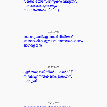
വളണ്ടിയേഴ്‌സിന്റെയും വന്യജീവി
സംരക്ഷകരുടെയും
സംഗമംസംഘടിപ്പിച്ചു
27/07/2026
വൈഎംസിഎ സബ് റീജിയൻ
ഭാരവാഹികളുടെ സ്ഥാനാരോഹണം
ഓഗസ്റ്റ് 2 ന്
27/07/2026
ഏർത്താങ്കരിയിൽ പകൽവീട്
നിർമിച്ചുനൽകണം: കെഎസ്
സിഎഫ്
25/07/2026