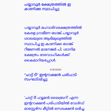
പയ്യാവൂർ ക്ഷേത്രത്തിൽ ഇ
കാണിക്ക സ്ഥാപിച്ചു
പയ്യാവൂർ മഹാശിവക്ഷേത്രത്തിൽ
കേരള ഗ്രാമീണ ബാങ്ക് പയ്യാവൂർ
ശാഖയുടെ ആഭിമുഖ്യത്തിൽ
സ്ഥാപിച്ച ഇ കാണിക്ക ബാങ്ക്
റീജണൽ മാനേജർ പി. ശാനിമ
ക്ഷേത്രം ഭാരവാഹികൾക്ക്
കൈമാറിയപ്പോൾ.
31/07/2026
“ചാറ്റ് ടീ” ഇന്ററാക്ഷൻ പരിപാടി
സംഘടിപ്പിച്ചു
‘ചാറ്റ് ടീ ഹ്യൂമൻ ലൈബ്രറി’ എന്ന
ഇന്ററാക്ഷൻ പരിപാടിയിൽ വേൾഡ്
മാസ്റ്റേഴ്സ മീറ്റിൽ സെലക്ഷൻ ലഭിച്ച