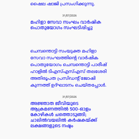
ഷൈല ഷാജി പ്രസംഗിക്കുന്നു.
31/07/2026
മഹിളാ സേവാ സംഘം വാർഷിക
പൊതുയോഗം സംഘടിപ്പിച്ചു
ചെമ്പന്തൊട്ടി സംയുക്ത മഹിളാ
സേവാ സംഘത്തിന്റെ വാർഷിക
പൊതുയോഗം ചെമ്പന്തൊട്ടി പാരീഷ്
ഹാളിൽ ടിഎസ്എസ്എസ് തലശേരി
അതിരൂപത പ്രസിഡൻ്റ് ജോഷി
കുന്നത്ത് ഉദ്ഘാടനം ചെയ്തപ്പോൾ.
31/07/2026
അജ്ഞാത ജീവിയുടെ
ആക്രമണത്തിൽ 500-ഓളം
കോഴികൾ ചത്തൊടുങ്ങി;
ചാലിൽവയലിൽ കർഷകയ്ക്ക്
ലക്ഷങ്ങളുടെ നഷ്ടം