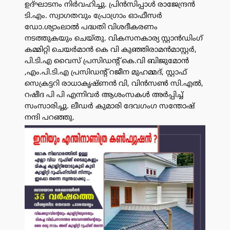
ഉദ്ഘാടനം നിർവഹിച്ചു. പ്രിൻസിപ്പാൾ രാജേന്ദ്രൻ
ടി.എം. സ്വാഗതവും പ്രോഗ്രാം ഓഫീസർ
ഡോ.ശ്യാംലാൽ പദ്ധതി വിശദീകരണം
നടത്തുകയും ചെയ്തു. വികസനകാര്യ സ്റ്റാൻഡിംഗ്
കമ്മിറ്റി ചെയർമാൻ കെ വി കുഞ്ഞിരാമൻമാസ്റ്റർ,
പി.ടി.എ വൈസ് പ്രസിഡന്റ് കെ.വി ബിജുമോൻ
,എം.പി.ടി.എ പ്രസിഡന്റ് റജീന മുഹമ്മദ്, സ്റ്റാഫ്
സെക്രട്ടറി രാധാകൃഷ്ണൻ വി, വിൻസൺ സി.എൽ,
റഷീദ പി പി എന്നിവർ ആശംസകൾ അർപ്പിച്ച്
സംസാരിച്ചു. ലീഡർ കുമാരി ദേവഗംഗ സന്തോഷ്
നന്ദി പറഞ്ഞു.
പരസ്യം