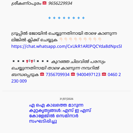
ശ്രീകണ്ഠപുരം
9656229934
ഗ്രൂപ്പിൽ ജോയിൻ ചെയ്യുന്നതിനായി താഴെ കാണുന്ന
ലിങ്കിൽ ക്ലിക്ക് ചെയ്യുക
https://chat.whatsapp.com/CxUkR1ARIPQCYda8dNpsSl
കുറഞ്ഞ ചിലവിൽ പരസ്യം
ചെയ്യുന്നതിനായി താഴെ കാണുന്ന നമ്പറിൽ
ബന്ധപ്പെടുക
7356709934
9400497123
0460 2
230 009
പരസ്യം
31/07/2026
എ ഐ കാലത്തെ മാറുന്ന
കുറ്റകൃത്യങ്ങൾ: എസ് ഇ എസ്
കോളേജിൽ സെമിനാർ
സംഘടിപ്പിച്ചു