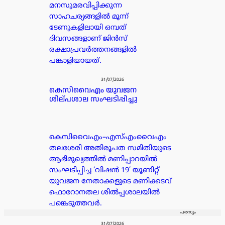
മനസുമരവിപ്പിക്കുന്ന
സാഹചര്യങ്ങളിൽ മൂന്ന്
ടേണുകളിലായി ഒമ്പത്
ദിവസങ്ങളാണ് ജിൻസ്
രക്ഷാപ്രവർത്തനങ്ങളിൽ
പങ്കാളിയായത്.
31/07/2026
കെസിവൈഎം യുവജന
ശില്പശാല സംഘടിപ്പിച്ചു
കെസിവൈഎം–എസ്എംവൈഎം
തലശേരി അതിരൂപത സമിതിയുടെ
ആഭിമുഖ്യത്തിൽ മണിപ്പാറയിൽ
സംഘടിപ്പിച്ച ‘വിഷൻ 19’ യൂണിറ്റ്
യുവജന നേതാക്കളുടെ മണിക്കടവ്
ഫൊറോനതല ശിൽപ്പശാലയിൽ
പങ്കെടുത്തവർ.
പരസ്യം
31/07/2026