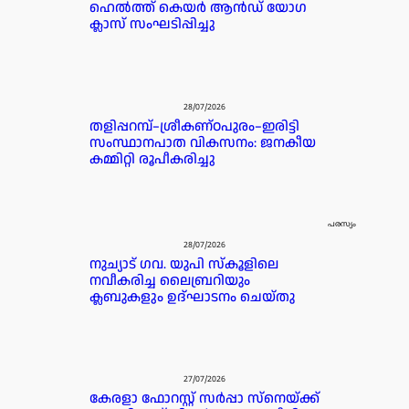
ഹെൽത്ത് കെയർ ആൻഡ് യോഗ
ക്ലാസ് സംഘടിപ്പിച്ചു
28/07/2026
തളിപ്പറമ്പ്–ശ്രീകണ്ഠപുരം–ഇരിട്ടി
സംസ്ഥാനപാത വികസനം: ജനകീയ
കമ്മിറ്റി രൂപീകരിച്ചു
പരസ്യം
28/07/2026
നുച്യാട് ഗവ. യുപി സ്കൂളിലെ
നവീകരിച്ച ലൈബ്രറിയും
ക്ലബുകളും ഉദ്ഘാടനം ചെയ്തു
27/07/2026
കേരളാ ഫോറസ്റ്റ് സർപ്പാ സ്‌നെയ്ക്ക്