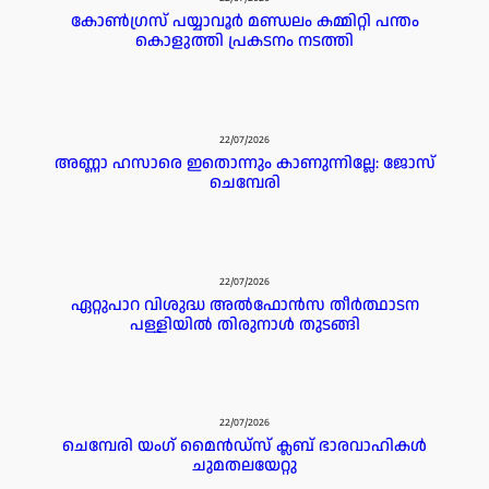
കോൺഗ്രസ് പയ്യാവൂർ മണ്ഡലം കമ്മിറ്റി പന്തം
കൊളുത്തി പ്രകടനം നടത്തി
22/07/2026
അണ്ണാ ഹസാരെ ഇതൊന്നും കാണുന്നില്ലേ: ജോസ്
ചെമ്പേരി
22/07/2026
ഏറ്റുപാറ വിശുദ്ധ അൽഫോൻസ തീർത്ഥാടന
പള്ളിയിൽ തിരുനാൾ തുടങ്ങി
22/07/2026
ചെമ്പേരി യംഗ് മൈൻഡ്സ് ക്ലബ് ഭാരവാഹികൾ
ചുമതലയേറ്റു