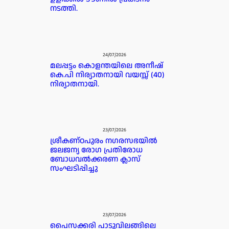
നടത്തി.
24/07/2026
മലപ്പട്ടം കൊളന്തയിലെ അനീഷ്
കെ.പി നിര്യാതനായി വയസ്സ് (40)
നിര്യാതനായി.
23/07/2026
ശ്രീകണ്ഠപുരം നഗരസഭയിൽ
ജലജന്യ രോഗ പ്രതിരോധ
ബോധവൽക്കരണ ക്ലാസ്
സംഘടിപ്പിച്ചു
23/07/2026
പൈസക്കരി പാടുവിലങ്ങിലെ