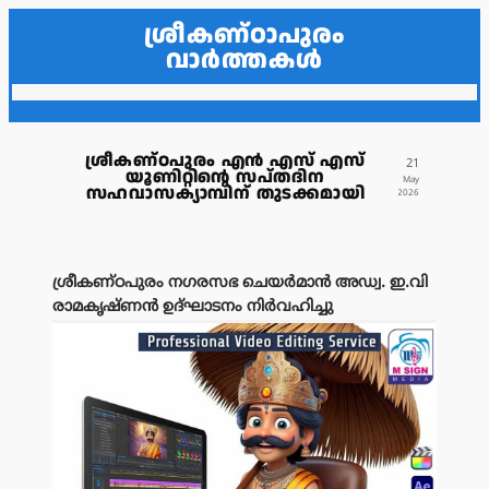
ശ്രീകണ്ഠാപുരം
വാർത്തകൾ
ശ്രീകണ്ഠപുരം എൻ എസ് എസ്
21
യൂണിറ്റിന്റെ സപ്തദിന
May
സഹവാസക്യാമ്പിന് തുടക്കമായി
2026
ശ്രീകണ്ഠപുരം നഗരസഭ ചെയർമാൻ അഡ്വ. ഇ.വി
രാമകൃഷ്ണൻ ഉദ്ഘാടനം നിർവഹിച്ചു
പരസ്യം