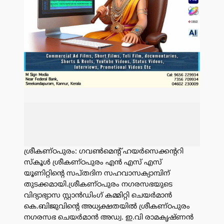
ശ്രീകണ്ഠപുരം: ഗവൺമെന്റ് ഹയർസെക്കന്ററി
സ്കൂൾ ശ്രീകണ്ഠപുരം എൻ എസ് എസ്
യൂണിറ്റിന്റെ സപ്തദിന സഹവാസക്യാമ്പിന്
തുടക്കമായി.ശ്രീകണ്ഠപുരം നഗരസഭയുടെ
വിദ്യാഭ്യാസ സ്റ്റാൻഡിംഗ് കമ്മിറ്റി ചെയർമാൻ
കെ.ബിജുവിന്റെ അധ്യക്ഷതയിൽ ശ്രീകണ്ഠപുരം
നഗരസഭ ചെയർമാൻ അഡ്വ. ഇ.വി രാമകൃഷ്ണൻ