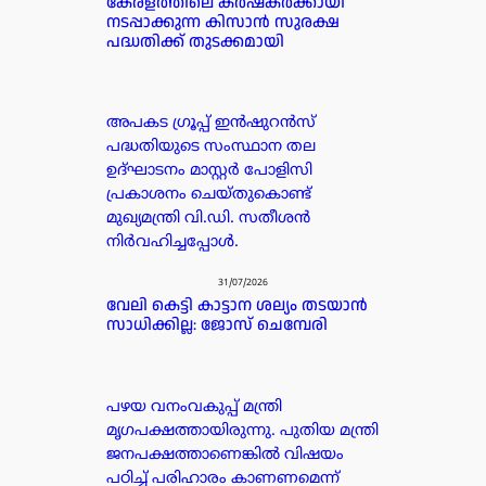
കേരളത്തിലെ കർഷകർക്കായി
നടപ്പാക്കുന്ന കിസാൻ സുരക്ഷ
പദ്ധതിക്ക് തുടക്കമായി
അപകട ഗ്രൂപ്പ്‌ ഇൻഷുറൻസ്
പദ്ധതിയുടെ സംസ്ഥാന തല
ഉദ്ഘാടനം മാസ്റ്റർ പോളിസി
പ്രകാശനം ചെയ്തുകൊണ്ട്
മുഖ്യമന്ത്രി വി.ഡി. സതീശൻ
നിർവഹിച്ചപ്പോൾ.
31/07/2026
വേലി കെട്ടി കാട്ടാന ശല്യം തടയാൻ
സാധിക്കില്ല: ജോസ് ചെമ്പേരി
പഴയ വനംവകുപ്പ് മന്ത്രി
മൃഗപക്ഷത്തായിരുന്നു. പുതിയ മന്ത്രി
ജനപക്ഷത്താണെങ്കിൽ വിഷയം
പഠിച്ച് പരിഹാരം കാണണമെന്ന്