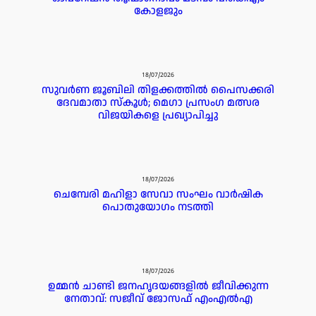
കോളജും
18/07/2026
സുവർണ ജൂബിലി തിളക്കത്തിൽ പൈസക്കരി
ദേവമാതാ സ്കൂൾ; മെഗാ പ്രസംഗ മത്സര
വിജയികളെ പ്രഖ്യാപിച്ചു
18/07/2026
ചെമ്പേരി മഹിളാ സേവാ സംഘം വാർഷിക
പൊതുയോഗം നടത്തി
18/07/2026
ഉമ്മൻ ചാണ്ടി ജനഹൃദയങ്ങളിൽ ജീവിക്കുന്ന
നേതാവ്: സജീവ് ജോസഫ് എംഎൽഎ