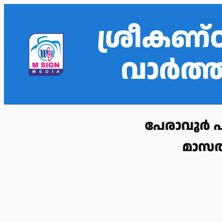
ശ്രീകണ്
വാർത
പേരാവൂർ പഞ
മാസത