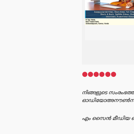
നിങ്ങളുടെ സംരംഭത്ത
ഓഡിയോഅനൗൺസ്‌മെന്റ
എം സൈൻ മീഡിയ റെക