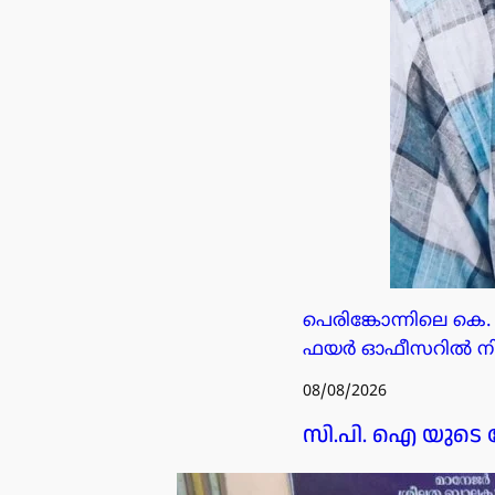
പെരിങ്കോന്നിലെ ക
ഫയർ ഓഫീസറിൽ നിന്ന
08/08/2026
സി.പി. ഐ യുടെ ന