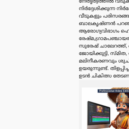
നേതൃത്വത്തിൽ വീടു
നിർദ്ദേശിക്കുന്ന ന
വീടുകളും പരിസരങ്ങ
ബാലകൃഷ്‌ണൻ പറഞ്ഞു
ആരോഗ്യവിഭാഗം ഹെൽത
രേഷ്‌മ,ഗ്രാമപഞ്ചാ
സുരേഷ് ചാലേറത്ത്
ജോയിക്കുട്ടി, സ്മ
മലിനീകരണവും ശുചിത
ഉയരുന്നുണ്ട്. തിളപ
ഉടൻ ചികിത്സ തേടണമ