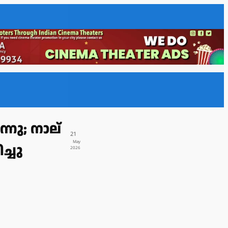
നു; നാല്
21
May
്ചു
2026