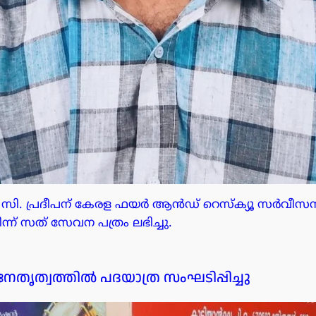
െ. സി. പ്രദീപന് കേരള ഫയർ ആൻഡ് റെസ്ക്യൂ സർവീസ
് സത് സേവന പത്രം ലഭിച്ചു.
േതൃത്വത്തിൽ പദയാത്ര സംഘടിപ്പിച്ചു