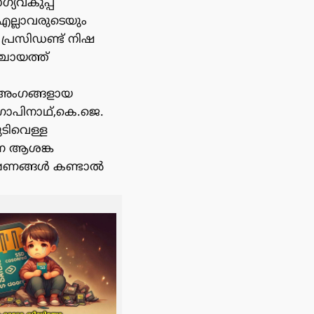
യവകുപ്പ്
 എല്ലാവരുടെയും
പ്രസിഡണ്ട് നിഷ
ചായത്ത്
് അംഗങ്ങളായ
ഗോപിനാഥ്,കെ.ജെ.
ടിവെള്ള
്ന ആശങ്ക
ലക്ഷണങ്ങൾ കണ്ടാൽ