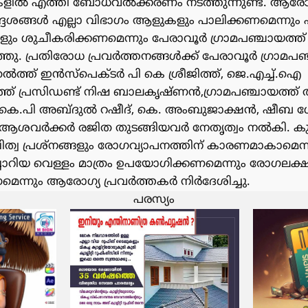
കളിൽ എത്തി ബോധവൽക്കരണം നടത്തുന്നുണ്ട്. ആരോഗ്
ിർദ്ദേശങ്ങൾ എല്ലാ വിഭാഗം ആളുകളും പാലിക്കണമെന്നും
ളും ശുചീകരിക്കണമെന്നും പേരാവൂർ ഗ്രാമപഞ്ചായത്ത് 
. പ്രതിരോധ പ്രവർത്തനങ്ങൾക്ക് പേരാവൂർ ഗ്രാമപഞ്
്ത് ഇൻസ്പെക്ടർ പി കെ ശ്രീജിത്ത്, ജെ.എച്ച്.ഐ
യത്ത് പ്രസിഡണ്ട് നിഷ ബാലകൃഷ്ണൻ,ഗ്രാമപഞ്ചായത്ത
, കെ.പി അബ്‌ദുൽ റഷീദ്, കെ. അംബുജാക്ഷൻ, ഷീബ 
‌ിത, ആശവർക്കർ രജിത തുടങ്ങിയവർ നേതൃത്വം നൽകി. കു
്വ പ്രശ്‌നങ്ങളും രോഗവ്യാപനത്തിന് കാരണമാകാമെന
്പിച്ചാറിയ വെള്ളം മാത്രം ഉപയോഗിക്കണമെന്നും രോഗ
െന്നും ആരോഗ്യ പ്രവർത്തകർ നിർദേശിച്ചു.
പരസ്യം