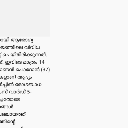
നതായി ആരോഗ്യ
ചായത്തിലെ വിവിധ
െയ്തിരിക്കുന്നത്.
. ഇവിടെ മാത്രം 14
ിം പാണൻ പൊറോൻ (37)
ുകളാണ് ആദ്യം
മാർച്ചിൽ രോഗബാധ
സ് വാർഡ് 5-
ിച്ചതോടെ
നങ്ങൾ
പഞ്ചായത്ത്
തിന്റെ