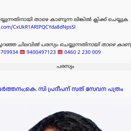
്യുന്നതിനായി താഴെ കാണുന്ന ലിങ്കിൽ ക്ലിക്ക് ചെയ്യുക
pp.com/CxUkR1ARIPQCYda8dNpsSl
ുറഞ്ഞ ചിലവിൽ പരസ്യം ചെയ്യുന്നതിനായി താഴെ കാണു
6709934
9400497123
0460 2 230 009
പരസ്യം
വർത്തനം;കെ. സി പ്രദീപന് സത് സേവന പത്രം