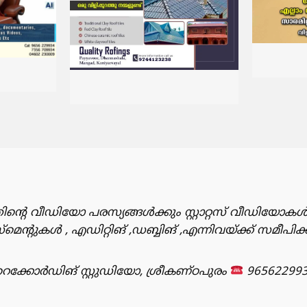
ിൻ്റെ വീഡിയോ പരസ്യങ്ങൾക്കും സ്റ്റാറ്റസ് വീഡിയോകൾ
ുകൾ , എഡിറ്റിങ് ,ഡബ്ബിങ് ,എന്നിവയ്ക്ക് സമീപിക
്കോർഡിങ് സ്റ്റുഡിയോ, ശ്രീകണ്ഠപുരം
96562299