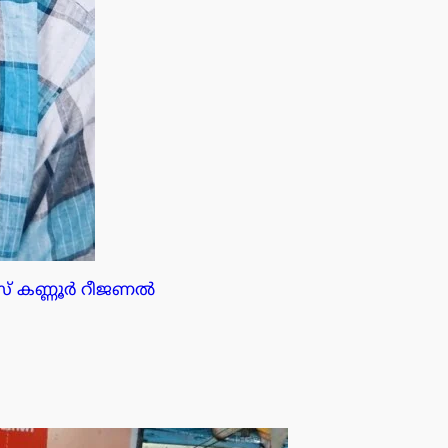
സ് കണ്ണൂർ റീജണൽ