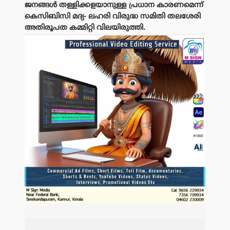
ജനങ്ങൾ തള്ളിക്കളയാനുള്ള പ്രധാന കാരണമെന്ന്
കെസിബിസി മദ്യ- ലഹരി വിരുദ്ധ സമിതി തലശേരി
അതിരൂപത കമ്മിറ്റി വിലയിരുത്തി.
പരസ്യം