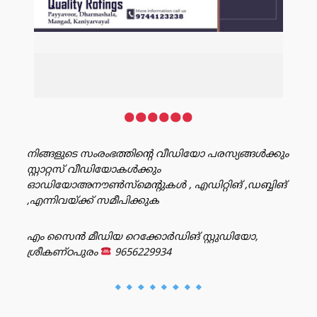
നിങ്ങളുടെ സംരംഭത്തിൻ്റെ വീഡിയോ പരസ്യങ്ങൾക്കും
സ്റ്റാറ്റസ് വീഡിയോകൾക്കും
ഓഡിയോഅനൗൺസ്‌മെന്റുകൾ , എഡിറ്റിങ് ,ഡബ്ബിങ്
,എന്നിവയ്ക്ക് സമീപിക്കുക
എം സൈൻ മീഡിയ റെക്കോർഡിങ് സ്റ്റുഡിയോ,
ശ്രീകണ്ഠപുരം
9656229934