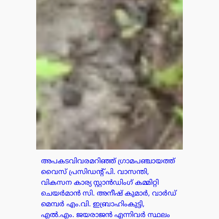
അപകടവിവരമറിഞ്ഞ് ഗ്രാമപഞ്ചായത്ത്
വൈസ് പ്രസിഡന്റ് പി. വാസന്തി,
വികസന കാര്യ സ്റ്റാൻഡിംഗ് കമ്മിറ്റി
ചെയർമാൻ സി. അനീഷ് കുമാർ, വാർഡ്
മെമ്പർ എം.വി. ഇബ്രാഹിംകുട്ടി,
എൽ.എം. ജയരാജൻ എന്നിവർ സ്ഥലം