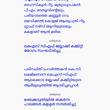
ഹൈസ്കൂൾ റിട്ട. മുഖ്യാധ്യാപകൻ
പി.എം. മാത്യുവിന്റെയും,
പരിയാരത്തെ കണ്ണൂർ ഗവ.
മെഡിക്കൽ കോളജ് ആശുപത്രി റിട്ട.
സ്റ്റാഫ് നഴ്സ് ആനിയുടെയും
മകളാണ് ആൻ മരിയ.
05/08/2026
കെഎസ് സിഎഫ് ബ്ലോക്ക് കമ്മിറ്റി
യോഗം സംഘടിപ്പിച്ചു
പരിസ്ഥിതി പ്രവർത്തകൻ കെ.സി.
ലക്ഷ്മണനെ കെഎസ് സിഎഫ്
ആലക്കോട ബ്ലോക്ക് കമ്മിറ്റിയുടെ
ആഭിമുഖ്യത്തിൽ ആദരിച്ചപ്പോൾ.
04/08/2026
മഴക്കെടുതിയിൽ തകർന്ന
പാലങ്ങൾ കളക്ടർ സന്ദർശിച്ചു