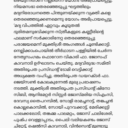
ഒഴിയുന്നതാണ് നല്ലതെന്ന് യോഗം അഭിപ്രായപ്പെട്ടു.
നിയമസഭാ തെരഞ്ഞെടുപ്പു ഘട്ടത്തിലും
മദ്യനിരോധനത്തെ പിന്തുണയ്ക്കുന്ന വ്യക്തി കളെ
തെരഞ്ഞെടുക്കണമെന്നു യോഗം അഭിപ്രായപ്പെട്ടു.
‘മദ്യ വിപത്തിൽ ഏറ്റവും കൂടുതൽ
ദുരിതമനുഭവിക്കുന്ന സ്ത്രീകളുടെ കണ്ണീരിന്റെ
ഫലമാണ് സർക്കാരിനേറ്റ തെരഞ്ഞെടുപ്പു
പരാജയമെന്ന് മുക്തിശ്രീ അംഗങ്ങൾ ചൂണ്ടിക്കാട്ടി.
നെല്ലിക്കാംപൊയിൽ തീർഥാടന പള്ളിയിൽ ചേർന്ന
നേതൃസംഗമം ഫൊറോന വികാരി ഫാ. ജോസഫ്
കാവനാടി ഉദ്ഘാടനം ചെയ്തു. മദ്യവിരുദ്ധ സമിതി
അതിരൂപത പ്രസിഡൻ്റ് ടോമി വെട്ടിക്കാട്ട്
അധ്യക്ഷത വഹിച്ചു. അതിരൂപത ഡയറക്ടർ ഫാ.
ജെയ്‌സൺ കോലകുന്നേൽ മുഖ്യ പ്രഭാഷണം
നടത്തി. മുക്തിശ്രീ അതിരൂപത പ്രസിഡന്റ് ഷിനോ
സിബി, ആനിമേറ്റർ സിസ്റ്റർ ജോസ്‌മരിയ സിഎംസി,
ദേവസ്യ തൈപറമ്പിൽ, സോളി രാമച്ചനാട്ട്, തങ്കച്ചൻ
കൊല്ലകൊമ്പിൽ, സോയി പുറവക്കാട്ട്, മേരിക്കുട്ടി
പാലക്കലോടി, തങ്കമ്മ പാലമറ്റം, ജോസ് ചാലിശേരി,
പുഷ്‌പ വെള്ളാപ്പാടം, പൈലി വലിയകണ്ടം ജോസ്
ചിറ്റേട്ട്, ഷെൽസി കാവനാടി, വിൻസെൻ്റ് മുണ്ടാട്ടു