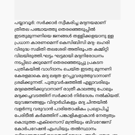
പയ്യാവൂർ: സർക്കാർ സ്വീകരിച്ച മദ്യനയമാണ്
ത്രിതല പഞ്ചായത്തു തെരഞ്ഞെടുപ്പിൽ
ഇടതുമുന്നണിയെ ജനങ്ങൾ തള്ളിക്കളയാനു ള്ള
പ്രധാന കാരണമെന്ന് കെസിബിസി മദ്യ- ലഹരി
വിരുദ്ധ സമിതി തലശേരി അതിരൂപത കമ്മിറ്റി
വിലയിരുത്തി.ഘട്ടം ഘട്ടമായി മദ്യനിരോധനം
നടപ്പിലാ ക്കുമെന്ന് തെരഞ്ഞെടുപ്പു പ്രകടന
പത്രികയിൽ വാഗ്ദാനം ചെയ്‌ത ഇടതു മുന്നണി
കേരളമാകെ മദ്യ ലഭ്യത ഉറപ്പുവരുത്തുവാനാണ്
ശ്രമിക്കുന്നത്. പുതുവർഷത്തിൽ എല്ലാവരിലും
മദ്യമെത്തിക്കുവാനാണ് രാത്രീ കാലത്തു പോലും
മദ്യക്കച്ചവടത്തിന് സർക്കാർ നിർദേശം നൽകിയത്.
യുവജനങ്ങളും വിദ്യാർഥികളും മദ്യ ചിന്തയിൽ
വളർന്നു വരുവാൻ പാരിതോഷികം പ്രഖ്യാപിച്ച്
പേരിടീൽ കർമത്തിന് പങ്കാളികളാകാൻ നേത്യത്വം
കൊടുത്ത എക്സൈസ് മന്ത്രിയും ബിവറേജസ്
കോർപറേഷൻ എംഡിയും തൽസ്ഥാനം