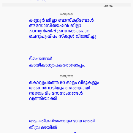
പരസ്യം
04/08/2026
കണ്ണൂർ ജില്ലാ ബാസ്കറ്റ്ബോൾ
അസോസിയേഷൻ ജില്ലാ
ചാമ്പ്യൻഷിപ്പ് ;ചന്ദനക്കാംപാറ
ചെറുപുഷ്പം സ്കൂൾ വിജയിച്ചു
ടീമംഗങ്ങൾ
കായികാധ്യാപകരോടൊപ്പം.
03/08/2026
കൊവ്വപ്രത്തെ 60 ഓളം വീടുകളും
അംഗൻവാടിയും ചെങ്ങളായി
സജ്ജം ടീം സേനാംഗങ്ങൾ
വൃത്തിയാക്കി
അപ്രതീക്ഷിതമായുണ്ടായ അതി
തീവ്ര മഴയിൽ