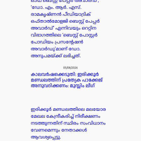
ഓഫ് ബെസ്റ്റ് പേപ്പർ അവാർഡ്’,
‘ഡോ. എം. ആർ. എസ്.
രാമകൃഷ്ണൻ പീഡിയാട്രിക്
ഒഫ്താൽമോളജി ബെസ്റ്റ് പേപ്പർ
അവാർഡ്’ എന്നിവയും റെറ്റിന
വിഭാഗത്തിലെ ‘ബെസ്റ്റ് പോസ്റ്റർ
പോഡിയം പ്രസന്റേഷൻ
അവാർഡു’മാണ് ഡോ.
അനുപമയ്ക്ക് ലഭിച്ചത്.
05/08/2026
കാലവർഷക്കെടുതി: ഇരിക്കൂർ
മണ്ഡലത്തിന് പ്രത്യേക പാക്കേജ്
അനുവദിക്കണം: മുസ്ലിം ലീഗ്
ഇരിക്കൂർ മണ്ഡലത്തിലെ മലയോര
മേഖല കേന്ദ്രീകരിച്ച് നിരീക്ഷണം
നടത്തുന്നതിന് സ്ഥിരം സംവിധാനം
വേണമെന്നും നേതാക്കൾ
ആവശ്യപ്പെട്ടു.