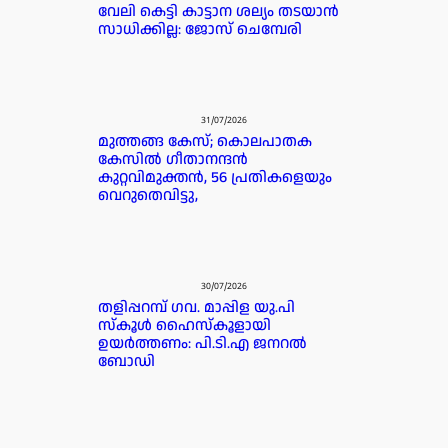
വേലി കെട്ടി കാട്ടാന ശല്യം തടയാൻ
സാധിക്കില്ല: ജോസ് ചെമ്പേരി
31/07/2026
മുത്തങ്ങ കേസ്; കൊലപാതക
കേസില്‍ ഗീതാനന്ദൻ
കുറ്റവിമുക്തന്‍, 56 പ്രതികളെയും
വെറുതെവിട്ടു,
30/07/2026
തളിപ്പറമ്പ് ഗവ. മാപ്പിള യു.പി
സ്കൂൾ ഹൈസ്കൂളായി
ഉയർത്തണം: പി.ടി.എ ജനറൽ
ബോഡി