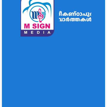
ശ്രീകണ്ഠാപുരം
വാർത്തകൾ