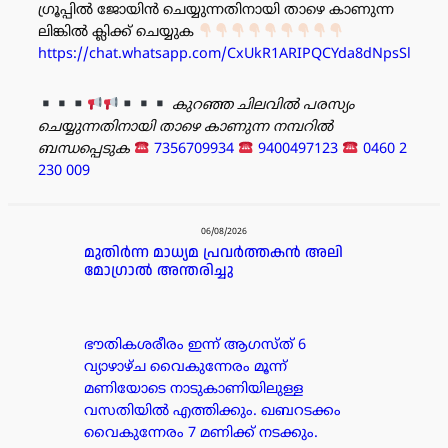
ഗ്രൂപ്പിൽ ജോയിൻ ചെയ്യുന്നതിനായി താഴെ കാണുന്ന
ലിങ്കിൽ ക്ലിക്ക് ചെയ്യുക
https://chat.whatsapp.com/CxUkR1ARIPQCYda8dNpsSl
കുറഞ്ഞ ചിലവിൽ പരസ്യം
ചെയ്യുന്നതിനായി താഴെ കാണുന്ന നമ്പറിൽ
ബന്ധപ്പെടുക
7356709934
9400497123
0460 2
230 009
പരസ്യം
06/08/2026
മുതിർന്ന മാധ്യമ പ്രവർത്തകൻ അലി
മോഗ്രാൽ അന്തരിച്ചു
ഭൗതികശരീരം ഇന്ന് ആഗസ്ത് 6
വ്യാഴാഴ്ച വൈകുന്നേരം മൂന്ന്
മണിയോടെ നാടുകാണിയിലുള്ള
വസതിയിൽ എത്തിക്കും. ഖബറടക്കം
വൈകുന്നേരം 7 മണിക്ക് നടക്കും.