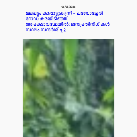
06/08/2026
മലപ്പട്ടം കാപ്പാട്ടുകുന്ന് – ചബോച്ചേരി
റോഡ് കരയിടിഞ്ഞ്
അപകടാവസ്ഥയിൽ; ജനപ്രതിനിധികൾ
സ്ഥലം സന്ദർശിച്ചു