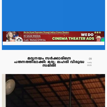
മദ്യനയം സർക്കാരിനെ
09
പതനത്തിലാക്കി: മദ്യ- ലഹരി വിരുദ്ധ
January
സമിതി
2026