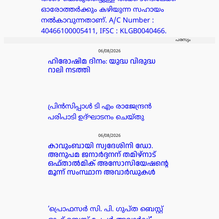
ഓരോത്തർക്കും കഴിയുന്ന സഹായം
നൽകാവുന്നതാണ്. A/C Number :
40466100005411, IFSC : KLGB0040466.
പരസ്യം
06/08/2026
ഹിരോഷിമ ദിനം: യുദ്ധ വിരുദ്ധ
റാലി നടത്തി
പ്രിൻസിപ്പാൾ ടി എം രാജേന്ദ്രൻ
പരിപാടി ഉദ്ഘാടനം ചെയ്തു
06/08/2026
കാവുംബായി സ്വദേശിനി ഡോ.
അനുപമ ജനാർദ്ദനന് തമിഴ്‌നാട്
ഒഫ്താൽമിക് അസോസിയേഷന്റെ
മൂന്ന് സംസ്ഥാന അവാർഡുകൾ
‘പ്രൊഫസർ സി. പി. ഗുപ്ത ബെസ്റ്റ്