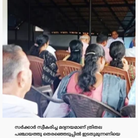
സർക്കാർ സ്വീകരിച്ച മദ്യനയമാണ് ത്രിതല
പഞ്ചായത്തു തെരഞ്ഞെടുപ്പിൽ ഇടതുമുന്നണിയെ