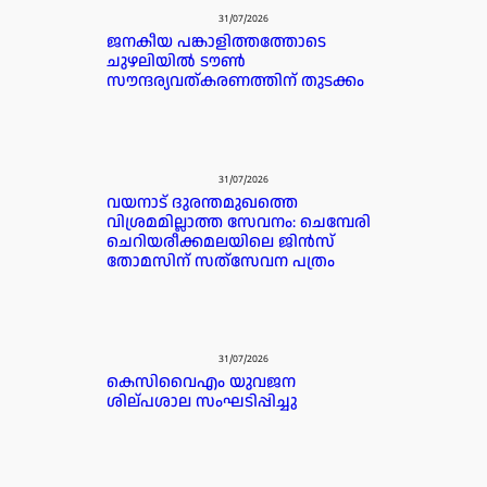
31/07/2026
ജനകീയ പങ്കാളിത്തത്തോടെ
ചുഴലിയിൽ ടൗൺ
സൗന്ദര്യവത്കരണത്തിന് തുടക്കം
31/07/2026
വയനാട് ദുരന്തമുഖത്തെ
വിശ്രമമില്ലാത്ത സേവനം: ചെമ്പേരി
ചെറിയരീക്കമലയിലെ ജിൻസ്
തോമസിന് സത്‌സേവന പത്രം
31/07/2026
കെസിവൈഎം യുവജന
ശില്പശാല സംഘടിപ്പിച്ചു