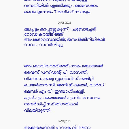
വസതിയിൽ എത്തിക്കും. ഖബറടക്കം
വൈകുന്നേരം 7 മണിക്ക് നടക്കും.
06/08/2026
മലപ്പട്ടം കാപ്പാട്ടുകുന്ന് – ചബോച്ചേരി
റോഡ് കരയിടിഞ്ഞ്
അപകടാവസ്ഥയിൽ; ജനപ്രതിനിധികൾ
സ്ഥലം സന്ദർശിച്ചു
അപകടവിവരമറിഞ്ഞ് ഗ്രാമപഞ്ചായത്ത്
വൈസ് പ്രസിഡന്റ് പി. വാസന്തി,
വികസന കാര്യ സ്റ്റാൻഡിംഗ് കമ്മിറ്റി
ചെയർമാൻ സി. അനീഷ് കുമാർ, വാർഡ്
മെമ്പർ എം.വി. ഇബ്രാഹിംകുട്ടി,
എൽ.എം. ജയരാജൻ എന്നിവർ സ്ഥലം
സന്ദർശിച്ച് സ്ഥിതിഗതികൾ
വിലയിരുത്തി.
06/08/2026
അക്ഷരോന്നതി പുസ്തക വിതരണം