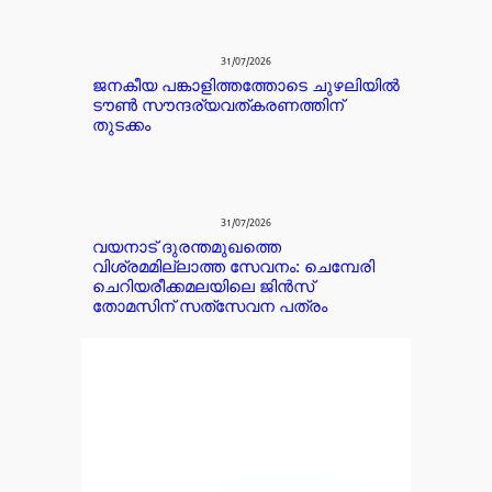
31/07/2026
ജനകീയ പങ്കാളിത്തത്തോടെ ചുഴലിയിൽ
ടൗൺ സൗന്ദര്യവത്കരണത്തിന്
തുടക്കം
31/07/2026
വയനാട് ദുരന്തമുഖത്തെ
വിശ്രമമില്ലാത്ത സേവനം: ചെമ്പേരി
ചെറിയരീക്കമലയിലെ ജിൻസ്
തോമസിന് സത്‌സേവന പത്രം