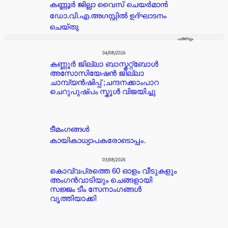
കണ്ണൂർ ജില്ലാ വൈസ് ചെയർമാൻ
ഡോ.വി.എ.അഗസ്റ്റിൽ ഉദ്ഘാടനം
ചെയ്തു
പരസ്യം
04/08/2026
കണ്ണൂർ ജില്ലാ ബാസ്കറ്റ്ബോൾ
അസോസിയേഷൻ ജില്ലാ
ചാമ്പ്യൻഷിപ്പ് ;ചന്ദനക്കാംപാറ
ചെറുപുഷ്പം സ്കൂൾ വിജയിച്ചു
ടീമംഗങ്ങൾ
കായികാധ്യാപകരോടൊപ്പം.
03/08/2026
കൊവ്വപ്രത്തെ 60 ഓളം വീടുകളും
അംഗൻവാടിയും ചെങ്ങളായി
സജ്ജം ടീം സേനാംഗങ്ങൾ
വൃത്തിയാക്കി