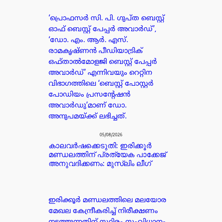
‘പ്രൊഫസർ സി. പി. ഗുപ്ത ബെസ്റ്റ്
ഓഫ് ബെസ്റ്റ് പേപ്പർ അവാർഡ്’,
‘ഡോ. എം. ആർ. എസ്.
രാമകൃഷ്ണൻ പീഡിയാട്രിക്
ഒഫ്താൽമോളജി ബെസ്റ്റ് പേപ്പർ
അവാർഡ്’ എന്നിവയും റെറ്റിന
വിഭാഗത്തിലെ ‘ബെസ്റ്റ് പോസ്റ്റർ
പോഡിയം പ്രസന്റേഷൻ
അവാർഡു’മാണ് ഡോ.
അനുപമയ്ക്ക് ലഭിച്ചത്.
05/08/2026
കാലവർഷക്കെടുതി: ഇരിക്കൂർ
മണ്ഡലത്തിന് പ്രത്യേക പാക്കേജ്
അനുവദിക്കണം: മുസ്ലിം ലീഗ്
ഇരിക്കൂർ മണ്ഡലത്തിലെ മലയോര
മേഖല കേന്ദ്രീകരിച്ച് നിരീക്ഷണം