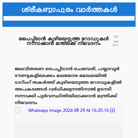
ശ്രീകണ്ഠാപുരം വാർത്തകൾ
01
പൈപ്പിടാൻ കുഴിയെടുത്ത റോഡുകൾ
June
നന്നാക്കാൻ മന്ത്രിക്ക് നിവേദനം
2026
ജലവിതരണ പൈപ്പിടാൻ ചെമ്പേരി, പയ്യാവൂർ
ടൗണുകളിലടക്കം മലയോര മേഖലയിൽ
ടാറിംഗ് തകർത്ത് കുഴിയെടുത്ത റോഡുകളിൽ
അപകടങ്ങൾ വർധിക്കുന്നതിനാൽ ഉടനടി
നന്നാക്കി പുർവസ്ഥിതിയിലാക്കാൻ മന്ത്രിക്ക്
നിവേദനം
പരസ്യം