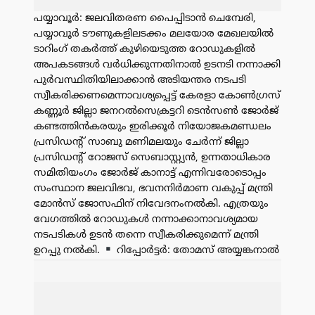
പയ്യാവൂർ: ജലവിതരണ പൈപ്പിടാൻ ചെമ്പേരി,
പയ്യാവൂർ ടൗണുകളിലടക്കം മലയോര മേഖലയിൽ
ടാറിംഗ് തകർത്ത് കുഴിയെടുത്ത റോഡുകളിൽ
അപകടങ്ങൾ വർധിക്കുന്നതിനാൽ ഉടനടി നന്നാക്കി
പുർവസ്ഥിതിയിലാക്കാൻ അടിയന്തര നടപടി
സ്വീകരിക്കണമെന്നാവശ്യപ്പെട്ട് കേരളാ കോൺഗ്രസ്
കണ്ണൂർ ജില്ലാ ജനറൽസെക്രട്ടറി ടെൻസൺ ജോർജ്
കണ്ടത്തിൻകരയും ഇരിക്കൂർ നിയോജകമണ്ഡലം
പ്രസിഡൻ്റ് സാബു മണിമലയും ചേർന്ന് ജില്ലാ
പ്രസിഡൻ്റ് റോജസ് സെബാസ്റ്റ്യൻ, ഉന്നതാധികാര
സമിതിയംഗം ജോർജ് കാനാട്ട് എന്നിവരോടൊപ്പം
സംസ്ഥാന ജലവിഭവ, ഭവനനിർമാണ വകുപ്പ് മന്ത്രി
മോൻസ് ജോസഫിന് നിവേദനംനൽകി. എത്രയും
വേഗത്തിൽ റോഡുകൾ നന്നാക്കാനാവശ്യമായ
നടപടികൾ ഉടൻ തന്നെ സ്വീകരിക്കുമെന്ന് മന്ത്രി
ഉറപ്പു നൽകി.
റിപ്പോർട്ടർ: തോമസ് അയ്യങ്കനാൽ
പരസ്യം