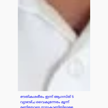
ഭൗതികശരീരം ഇന്ന് ആഗസ്ത് 6
വ്യാഴാഴ്ച വൈകുന്നേരം മൂന്ന്
മണിയോടെ നാടുകാണിയിലുള്ള