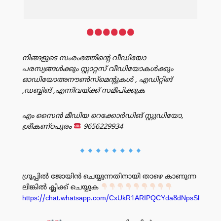
നിങ്ങളുടെ സംരംഭത്തിൻ്റെ വീഡിയോ
പരസ്യങ്ങൾക്കും സ്റ്റാറ്റസ് വീഡിയോകൾക്കും
ഓഡിയോഅനൗൺസ്‌മെന്റുകൾ , എഡിറ്റിങ്
,ഡബ്ബിങ് ,എന്നിവയ്ക്ക് സമീപിക്കുക
എം സൈൻ മീഡിയ റെക്കോർഡിങ് സ്റ്റുഡിയോ,
ശ്രീകണ്ഠപുരം
9656229934
ഗ്രൂപ്പിൽ ജോയിൻ ചെയ്യുന്നതിനായി താഴെ കാണുന്ന
ലിങ്കിൽ ക്ലിക്ക് ചെയ്യുക
https://chat.whatsapp.com/CxUkR1ARIPQCYda8dNpsSl