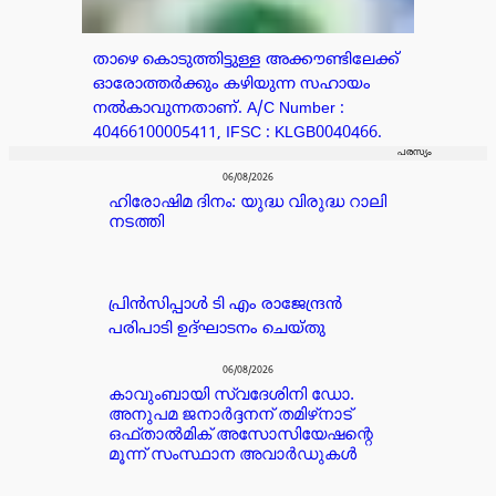
താഴെ കൊടുത്തിട്ടുള്ള അക്കൗണ്ടിലേക്ക്
ഓരോത്തർക്കും കഴിയുന്ന സഹായം
നൽകാവുന്നതാണ്. A/C Number :
40466100005411, IFSC : KLGB0040466.
പരസ്യം
06/08/2026
ഹിരോഷിമ ദിനം: യുദ്ധ വിരുദ്ധ റാലി
നടത്തി
പ്രിൻസിപ്പാൾ ടി എം രാജേന്ദ്രൻ
പരിപാടി ഉദ്ഘാടനം ചെയ്തു
06/08/2026
കാവുംബായി സ്വദേശിനി ഡോ.
അനുപമ ജനാർദ്ദനന് തമിഴ്‌നാട്
ഒഫ്താൽമിക് അസോസിയേഷന്റെ
മൂന്ന് സംസ്ഥാന അവാർഡുകൾ