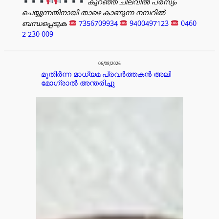
കുറഞ്ഞ ചിലവിൽ പരസ്യം
ചെയ്യുന്നതിനായി താഴെ കാണുന്ന നമ്പറിൽ
ബന്ധപ്പെടുക
7356709934
9400497123
0460
2 230 009
പരസ്യം
06/08/2026
മുതിർന്ന മാധ്യമ പ്രവർത്തകൻ അലി
മോഗ്രാൽ അന്തരിച്ചു