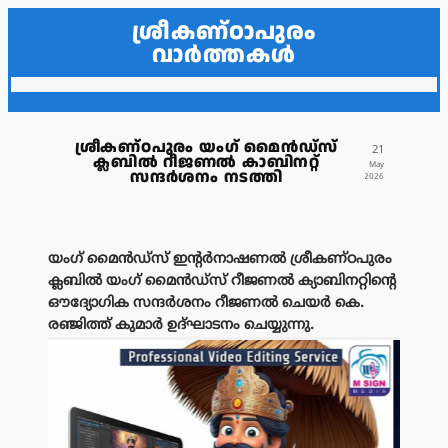
ശ്രീകണ്ഠാപുരം
വാർത്തകൾ
ശ്രീകണ്ഠപുരം യംഗ് മൈൻഡ്‌സ്
21
ക്ലബിൽ റീജണൽ കാബിനറ്റ്
May
സന്ദർശനം നടത്തി
2026
യംഗ് മൈൻഡ്സ് ഇന്റർനാഷണൽ ശ്രീകണ്ഠപുരം
ക്ലബിൽ യംഗ് മൈൻഡ്സ് റീജണൽ ക്യാബിനറ്റിന്റെ
ഔദ്യോഗിക സന്ദർശനം റീജണൽ ചെയർ കെ.
രഞ്ജിത്ത് കുമാർ ഉദ്ഘാടനം ചെയ്യുന്നു.
പരസ്യം