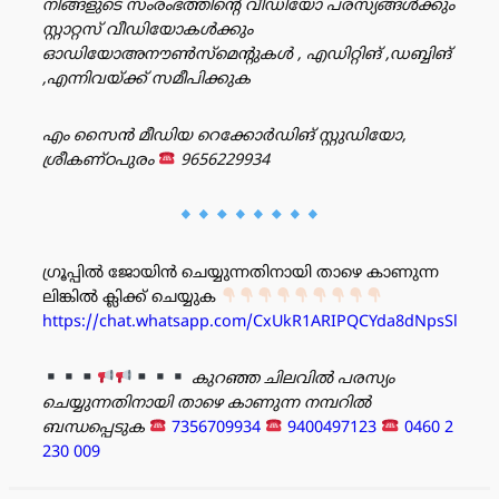
നിങ്ങളുടെ സംരംഭത്തിൻ്റെ വീഡിയോ പരസ്യങ്ങൾക്കും
സ്റ്റാറ്റസ് വീഡിയോകൾക്കും
ഓഡിയോഅനൗൺസ്‌മെന്റുകൾ , എഡിറ്റിങ് ,ഡബ്ബിങ്
,എന്നിവയ്ക്ക് സമീപിക്കുക
എം സൈൻ മീഡിയ റെക്കോർഡിങ് സ്റ്റുഡിയോ,
ശ്രീകണ്ഠപുരം
9656229934
ഗ്രൂപ്പിൽ ജോയിൻ ചെയ്യുന്നതിനായി താഴെ കാണുന്ന
ലിങ്കിൽ ക്ലിക്ക് ചെയ്യുക
https://chat.whatsapp.com/CxUkR1ARIPQCYda8dNpsSl
കുറഞ്ഞ ചിലവിൽ പരസ്യം
ചെയ്യുന്നതിനായി താഴെ കാണുന്ന നമ്പറിൽ
ബന്ധപ്പെടുക
7356709934
9400497123
0460 2
230 009
പരസ്യം