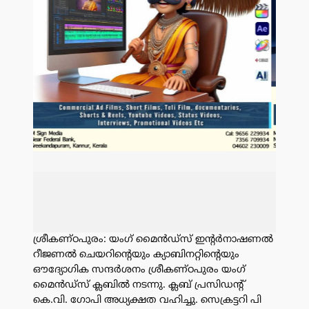
ശ്രീകണ്ഠപുരം: യംഗ് മൈൻഡ്സ് ഇന്റർനാഷണൽ
റീജണൽ ചെയറിന്റെയും ക്യാബിനറ്റിന്റെയും
ഔദ്യോഗിക സന്ദർശനം ശ്രീകണ്ഠപുരം യംഗ്
മൈൻഡ്സ് ക്ലബിൽ നടന്നു. ക്ലബ് പ്രസിഡന്റ്
കെ.വി. ഗോപി അധ്യക്ഷത വഹിച്ചു. സെക്രട്ടറി പി