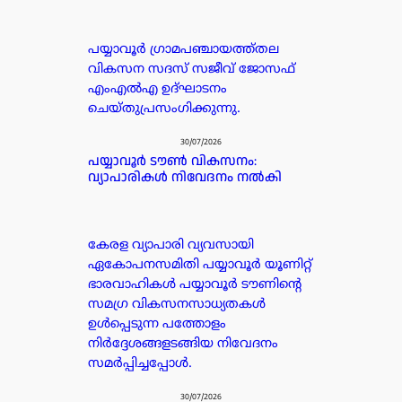
പയ്യാവൂർ ഗ്രാമപഞ്ചായത്ത്തല
വികസന സദസ് സജീവ് ജോസഫ്
എംഎൽഎ ഉദ്ഘാടനം
ചെയ്തുപ്രസംഗിക്കുന്നു.
30/07/2026
പയ്യാവൂർ ടൗൺ വികസനം:
വ്യാപാരികൾ നിവേദനം നൽകി
കേരള വ്യാപാരി വ്യവസായി
ഏകോപനസമിതി പയ്യാവൂർ യൂണിറ്റ്
ഭാരവാഹികൾ പയ്യാവൂർ ടൗണിന്റെ
സമഗ്ര വികസനസാധ്യതകൾ
ഉൾപ്പെടുന്ന പത്തോളം
നിർദ്ദേശങ്ങളടങ്ങിയ നിവേദനം
സമർപ്പിച്ചപ്പോൾ.
30/07/2026