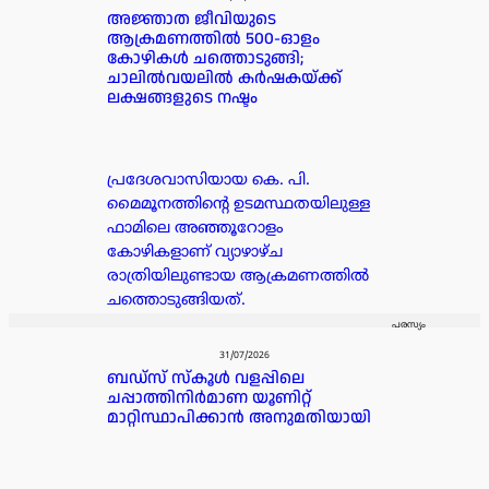
അജ്ഞാത ജീവിയുടെ
ആക്രമണത്തിൽ 500-ഓളം
കോഴികൾ ചത്തൊടുങ്ങി;
ചാലിൽവയലിൽ കർഷകയ്ക്ക്
ലക്ഷങ്ങളുടെ നഷ്ടം
പ്രദേശവാസിയായ കെ. പി.
മൈമൂനത്തിന്റെ ഉടമസ്ഥതയിലുള്ള
ഫാമിലെ അഞ്ഞൂറോളം
കോഴികളാണ് വ്യാഴാഴ്ച
രാത്രിയിലുണ്ടായ ആക്രമണത്തിൽ
ചത്തൊടുങ്ങിയത്.
പരസ്യം
31/07/2026
ബഡ്‌സ് സ്കൂൾ വളപ്പിലെ
ചപ്പാത്തിനിർമാണ യൂണിറ്റ്
മാറ്റിസ്ഥാപിക്കാൻ അനുമതിയായി