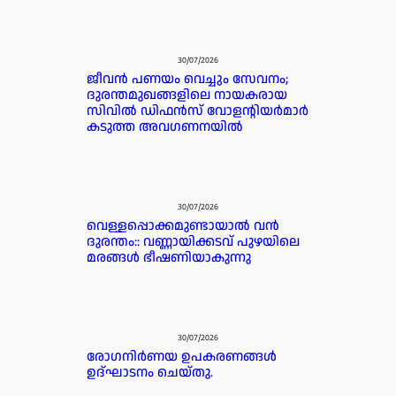
30/07/2026
ജീവൻ പണയം വെച്ചും സേവനം;
ദുരന്തമുഖങ്ങളിലെ നായകരായ
സിവിൽ ഡിഫൻസ് വോളന്റിയർമാർ
കടുത്ത അവഗണനയിൽ
30/07/2026
വെള്ളപ്പൊക്കമുണ്ടായാൽ വൻ
ദുരന്തം:: വണ്ണായിക്കടവ് പുഴയിലെ
മരങ്ങൾ ഭീഷണിയാകുന്നു
30/07/2026
രോഗനിർണയ ഉപകരണങ്ങൾ
ഉദ്ഘാടനം ചെയ്തു.