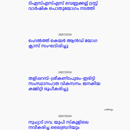
ടിഎസ്എസ്എസ് വെണ്ണക്കല്ല് ട്രസ്റ്റ്
വാർഷിക പൊതുയോഗം നടത്തി
28/07/2026
ഹെൽത്ത് കെയർ ആൻഡ് യോഗ
ക്ലാസ് സംഘടിപ്പിച്ചു
28/07/2026
തളിപ്പറമ്പ്–ശ്രീകണ്ഠപുരം–ഇരിട്ടി
സംസ്ഥാനപാത വികസനം: ജനകീയ
കമ്മിറ്റി രൂപീകരിച്ചു
പരസ്യം
28/07/2026
നുച്യാട് ഗവ. യുപി സ്കൂളിലെ
നവീകരിച്ച ലൈബ്രറിയും