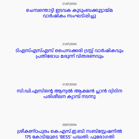
21/07/2026
ചെമ്പന്തൊട്ടി ഇടവക കുടുംബക്കൂട്ടായ്മ
വാർഷികം സംഘടിപ്പിച്ചു
21/07/2026
ടിഎസ്എസ്എസ് പൈസക്കരി ട്രസ്റ്റ് വാർഷികവും
പ്രതിരോധ മരുന്ന് വിതരണവും
21/07/2026
സി.ഡി.എസിന്റെ ആന്വൽ ആക്ഷൻ പ്ലാൻ ദ്വിദിന
പരിശീലന ക്യാമ്പ് നടന്നു
20/07/2026
ശ്രീകണ്ഠപുരം കെ.എസ്.ഇ.ബി സബ്‌സ്റ്റേഷനിൽ
175 കോടിയുടെ ‘BESS’ പദ്ധതി: പുരോഗതി