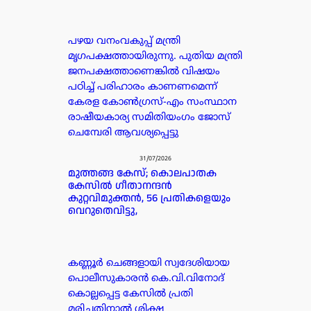
പഴയ വനംവകുപ്പ് മന്ത്രി
മൃഗപക്ഷത്തായിരുന്നു. പുതിയ മന്ത്രി
ജനപക്ഷത്താണെങ്കിൽ വിഷയം
പഠിച്ച് പരിഹാരം കാണണമെന്ന്
കേരള കോൺഗ്രസ്-എം സംസ്ഥാന
രാഷീയകാര്യ സമിതിയംഗം ജോസ്
ചെമ്പേരി ആവശ്യപ്പെട്ടു
31/07/2026
മുത്തങ്ങ കേസ്; കൊലപാതക
കേസില്‍ ഗീതാനന്ദൻ
കുറ്റവിമുക്തന്‍, 56 പ്രതികളെയും
വെറുതെവിട്ടു,
കണ്ണൂർ ചെങ്ങളായി സ്വദേശിയായ
പൊലീസുകാരൻ കെ.വി.വിനോദ്
കൊല്ലപ്പെട്ട കേസിൽ പ്രതി
മരിച്ചതിനാൽ ശിക്ഷ