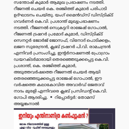
സന്തോഷ് കുമാർ ആമുഖ പ്രഭാഷണം നടത്തി.
റീജനൽ ചെയർ കെ. രഞ്ജിത്ത് കുമാർ പരിപാടി
ഉദ്ഘാടനം ചെയ്തു. യംഗ് മൈൻഡ്‌സ് ഡിസ്ട്രിക്ട്
ഗവർണർ കെ.വി. പ്രശാന്ത് മുഖ്യപ്രഭാഷണം
നടത്തി. റീജണൽ സെക്രട്ടറി രാജേഷ് ഗോപാൽ,
റീജണൽ ട്രഷറർ പ്രമോദ് കുമാർ, ഡിസ്ട്രിക്ട്
സെനറ്റർ ജോർജ് ജോസഫ്, വിനോദ് പൊടിക്കളം,
ലജന സുരേന്ദ്രൻ, ക്ലബ് ട്രഷറർ പി.വി. രാമചന്ദ്രൻ
എന്നിവർ പ്രസംഗിച്ചു. ഇന്റർനാഷണൽ പ്രോഗ്രാം
ഡയറക്ടർമാരായി തെരഞ്ഞെടുക്കപ്പെട്ട കെ.വി.
പ്രശാന്ത്, കെ. രഞ്ജിത്ത് കുമാർ,
അടുത്തവർഷത്തെ റീജണൽ ചെയർ ആയി
തെരഞ്ഞെടുക്കപ്പെട്ട രാജേഷ് ഗോപാൽ, ഈ
വർഷത്തെ കലാകോവിത അവാർഡ് ജേതാവ്
നാദം മുരളി എന്നിവരെ ക്ലബ് പ്രസിഡന്റ് കെ.വി.
ഗോപി ആദരിച്ചു.
റിപ്പോർട്ടർ: തോമസ്
അയ്യങ്കനാൽ
പരസ്യം