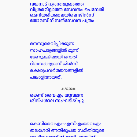
വയനാട് ദുരന്തമുഖത്തെ
വിശ്രമമില്ലാത്ത സേവനം: ചെമ്പേരി
ചെറിയരീക്കമലയിലെ ജിൻസ്
തോമസിന് സത്‌സേവന പത്രം
മനസുമരവിപ്പിക്കുന്ന
സാഹചര്യങ്ങളിൽ മൂന്ന്
ടേണുകളിലായി ഒമ്പത്
ദിവസങ്ങളാണ് ജിൻസ്
രക്ഷാപ്രവർത്തനങ്ങളിൽ
പങ്കാളിയായത്.
31/07/2026
കെസിവൈഎം യുവജന
ശില്പശാല സംഘടിപ്പിച്ചു
കെസിവൈഎം–എസ്എംവൈഎം
തലശേരി അതിരൂപത സമിതിയുടെ