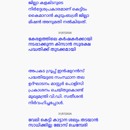
ജില്ലാ കളക്ടറുടെ
നിർദ്ദേശപ്രകാരമാണ് കെട്ടിടം
കൈമാറാൻ കുടുംബശ്രീ ജില്ലാ
മിഷൻ അനുമതി നൽകിയത്.
31/07/2026
കേരളത്തിലെ കർഷകർക്കായി
നടപ്പാക്കുന്ന കിസാൻ സുരക്ഷ
പദ്ധതിക്ക് തുടക്കമായി
അപകട ഗ്രൂപ്പ്‌ ഇൻഷുറൻസ്
പദ്ധതിയുടെ സംസ്ഥാന തല
ഉദ്ഘാടനം മാസ്റ്റർ പോളിസി
പ്രകാശനം ചെയ്തുകൊണ്ട്
മുഖ്യമന്ത്രി വി.ഡി. സതീശൻ
നിർവഹിച്ചപ്പോൾ.
31/07/2026
വേലി കെട്ടി കാട്ടാന ശല്യം തടയാൻ
സാധിക്കില്ല: ജോസ് ചെമ്പേരി