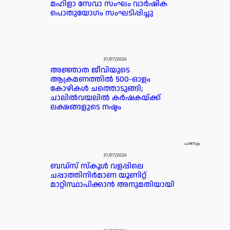
മഹിളാ സേവാ സംഘം വാർഷിക
പൊതുയോഗം സംഘടിപ്പിച്ചു
31/07/2026
അജ്ഞാത ജീവിയുടെ
ആക്രമണത്തിൽ 500-ഓളം
കോഴികൾ ചത്തൊടുങ്ങി;
ചാലിൽവയലിൽ കർഷകയ്ക്ക്
ലക്ഷങ്ങളുടെ നഷ്ടം
പരസ്യം
31/07/2026
ബഡ്‌സ് സ്കൂൾ വളപ്പിലെ
ചപ്പാത്തിനിർമാണ യൂണിറ്റ്
മാറ്റിസ്ഥാപിക്കാൻ അനുമതിയായി