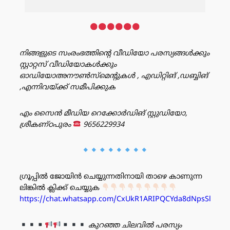
നിങ്ങളുടെ സംരംഭത്തിൻ്റെ വീഡിയോ പരസ്യങ്ങൾക്കും
സ്റ്റാറ്റസ് വീഡിയോകൾക്കും
ഓഡിയോഅനൗൺസ്‌മെന്റുകൾ , എഡിറ്റിങ് ,ഡബ്ബിങ്
,എന്നിവയ്ക്ക് സമീപിക്കുക
എം സൈൻ മീഡിയ റെക്കോർഡിങ് സ്റ്റുഡിയോ,
ശ്രീകണ്ഠപുരം
9656229934
ഗ്രൂപ്പിൽ ജോയിൻ ചെയ്യുന്നതിനായി താഴെ കാണുന്ന
ലിങ്കിൽ ക്ലിക്ക് ചെയ്യുക
https://chat.whatsapp.com/CxUkR1ARIPQCYda8dNpsSl
കുറഞ്ഞ ചിലവിൽ പരസ്യം