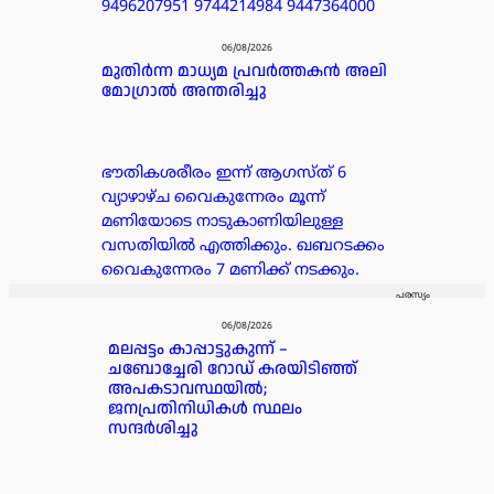
9496207951 9744214984 9447364000
06/08/2026
മുതിർന്ന മാധ്യമ പ്രവർത്തകൻ അലി
മോഗ്രാൽ അന്തരിച്ചു
ഭൗതികശരീരം ഇന്ന് ആഗസ്ത് 6
വ്യാഴാഴ്ച വൈകുന്നേരം മൂന്ന്
മണിയോടെ നാടുകാണിയിലുള്ള
വസതിയിൽ എത്തിക്കും. ഖബറടക്കം
വൈകുന്നേരം 7 മണിക്ക് നടക്കും.
പരസ്യം
06/08/2026
മലപ്പട്ടം കാപ്പാട്ടുകുന്ന് –
ചബോച്ചേരി റോഡ് കരയിടിഞ്ഞ്
അപകടാവസ്ഥയിൽ;
ജനപ്രതിനിധികൾ സ്ഥലം
സന്ദർശിച്ചു