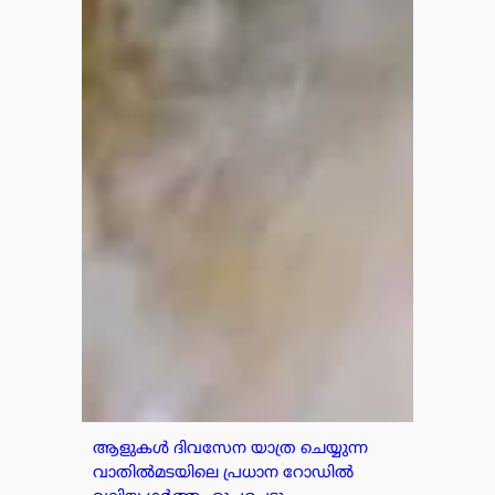
ആളുകൾ ദിവസേന യാത്ര ചെയ്യുന്ന
വാതിൽമടയിലെ പ്രധാന റോഡിൽ