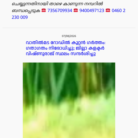
ചെയ്യുന്നതിനായി താഴെ കാണുന്ന നമ്പറിൽ
ബന്ധപ്പെടുക
7356709934
9400497123
0460 2
230 009
പരസ്യം
07/08/2026
വാതിൽമട റോഡിൽ കൂറ്റൻ ഗർത്തം:
ഗതാഗതം നിരോധിച്ചു; ജില്ലാ കളക്ടർ
വിഷ്ണുരാജ് സ്ഥലം സന്ദർശിച്ചു