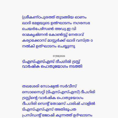
(ശ്രീകണ്ഠപുരത്ത് തുടങ്ങിയ ഓണം
ഖാദി മേളയുടെ ഉൽഘാടനം നഗരസഭ
ചെയർപേഴ്സൺ അഡ്വ.ഇ വി
രാമകൃഷ്ണൻ കോൺസ്സ് നേതാവ്
കര്യാക്കോസ് മാസ്റ്റർക്ക് ഖാദി വസ്ത്ര o
നൽകി ഉത്ഘാടനം ചെയ്യുന്നു
07/08/2026
ടിഎസ്എസ്എസ് ദീപഗിരി ട്രസ്റ്റ്
വാർഷിക പൊതുയോഗം നടത്തി
തലശേരി സോഷ്യൽ സർവീസ്
സൊസൈറ്റി (ടിഎസ്എസ്എസ്) ദീപഗിരി
ട്രസ്റ്റിന്റെ വാർഷിക പൊതുയോഗം
ദീപഗിരി സെന്റ് തോമസ് പാരിഷ് ഹാളിൽ
ടിഎസ്എസ്എസ് അതിരൂപത
പ്രസിഡൻ്റ് ജോഷി കുന്നത്ത് ഉദ്ഘാടനം