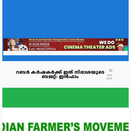
30
റബർ കർഷകർക്ക് ഇത് നിരാശയുടെ
ബജറ്റ്: ഇൻഫാം
January
2026