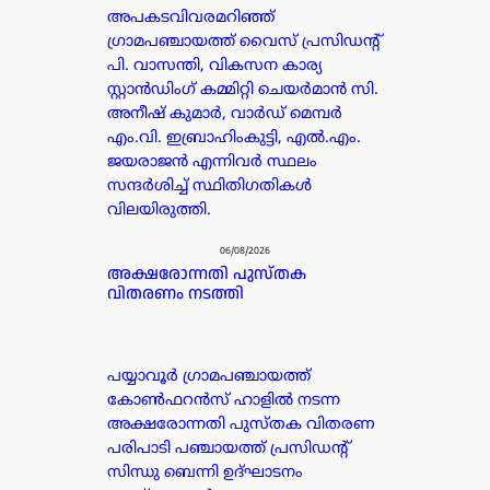
അപകടവിവരമറിഞ്ഞ്
ഗ്രാമപഞ്ചായത്ത് വൈസ് പ്രസിഡന്റ്
പി. വാസന്തി, വികസന കാര്യ
സ്റ്റാൻഡിംഗ് കമ്മിറ്റി ചെയർമാൻ സി.
അനീഷ് കുമാർ, വാർഡ് മെമ്പർ
എം.വി. ഇബ്രാഹിംകുട്ടി, എൽ.എം.
ജയരാജൻ എന്നിവർ സ്ഥലം
സന്ദർശിച്ച് സ്ഥിതിഗതികൾ
വിലയിരുത്തി.
06/08/2026
അക്ഷരോന്നതി പുസ്തക
വിതരണം നടത്തി
പയ്യാവൂർ ഗ്രാമപഞ്ചായത്ത്
കോൺഫറൻസ് ഹാളിൽ നടന്ന
അക്ഷരോന്നതി പുസ്തക വിതരണ
പരിപാടി പഞ്ചായത്ത് പ്രസിഡൻ്റ്
സിന്ധു ബെന്നി ഉദ്ഘാടനം