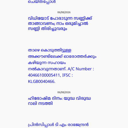
ചെയ്തപ്പോൾ
06/08/2026
വിധിയോട് പോരാടുന്ന സണ്ണിക്ക്
താങ്ങാവണം; നാം ഒരുമിച്ചാൽ
സണ്ണി തിരിച്ചുവരും
താഴെ കൊടുത്തിട്ടുള്ള
അക്കൗണ്ടിലേക്ക് ഓരോത്തർക്കും
കഴിയുന്ന സഹായം
നൽകാവുന്നതാണ്. A/C Number :
40466100005411, IFSC :
KLGB0040466.
06/08/2026
ഹിരോഷിമ ദിനം: യുദ്ധ വിരുദ്ധ
റാലി നടത്തി
പ്രിൻസിപ്പാൾ ടി എം രാജേന്ദ്രൻ