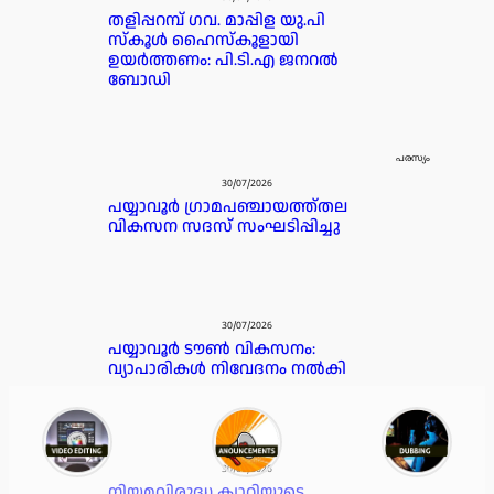
തളിപ്പറമ്പ് ഗവ. മാപ്പിള യു.പി
സ്കൂൾ ഹൈസ്കൂളായി
ഉയർത്തണം: പി.ടി.എ ജനറൽ
ബോഡി
പരസ്യം
30/07/2026
പയ്യാവൂർ ഗ്രാമപഞ്ചായത്ത്തല
വികസന സദസ് സംഘടിപ്പിച്ചു
30/07/2026
പയ്യാവൂർ ടൗൺ വികസനം:
വ്യാപാരികൾ നിവേദനം നൽകി
30/07/2026
നിയമവിരുദ്ധ ക്വാറിയുടെ