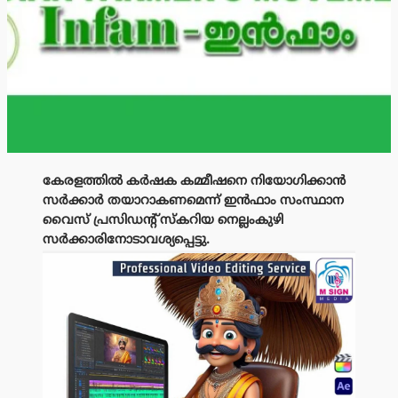
കേരളത്തിൽ കർഷക കമ്മീഷനെ നിയോഗിക്കാൻ
സർക്കാർ തയാറാകണമെന്ന് ഇൻഫാം സംസ്ഥാന
വൈസ് പ്രസിഡൻ്റ് സ്കറിയ നെല്ലംകുഴി
സർക്കാരിനോടാവശ്യപ്പെട്ടു.
പരസ്യം