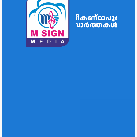
ശ്രീകണ്ഠാപുരം
വാർത്തകൾ