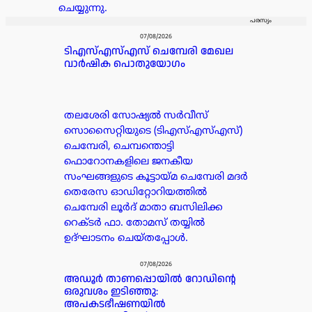
ചെയ്യുന്നു.
പരസ്യം
07/08/2026
ടിഎസ്എസ്എസ് ചെമ്പേരി മേഖല
വാർഷിക പൊതുയോഗം
തലശേരി സോഷ്യൽ സർവീസ്
സൊസൈറ്റിയുടെ (ടിഎസ്എസ്എസ്)
ചെമ്പേരി, ചെമ്പന്തൊട്ടി
ഫൊറോനകളിലെ ജനകീയ
സംഘങ്ങളുടെ കൂട്ടായ്മ ചെമ്പേരി മദർ
തെരേസ ഓഡിറ്റോറിയത്തിൽ
ചെമ്പേരി ലൂർദ് മാതാ ബസിലിക്ക
റെക്ടർ ഫാ. തോമസ് തയ്യിൽ
ഉദ്ഘാടനം ചെയ്തപ്പോൾ.
07/08/2026
അഡൂർ താണപ്പൊയിൽ റോഡിന്റെ
ഒരുവശം ഇടിഞ്ഞു:
അപകടഭീഷണയിൽ