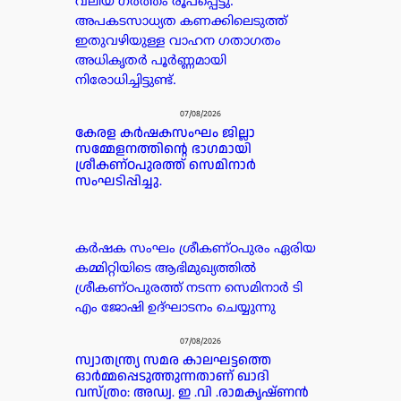
വലിയ ഗർത്തം രൂപപ്പെട്ടു.
അപകടസാധ്യത കണക്കിലെടുത്ത്
ഇതുവഴിയുള്ള വാഹന ഗതാഗതം
അധികൃതർ പൂർണ്ണമായി
നിരോധിച്ചിട്ടുണ്ട്.
07/08/2026
കേരള കർഷകസംഘം ജില്ലാ
സമ്മേളനത്തിന്റെ ഭാഗമായി
ശ്രീകണ്ഠപുരത്ത് സെമിനാർ
സംഘടിപ്പിച്ചു.
കർഷക സംഘം ശ്രീകണ്ഠപുരം ഏരിയ
കമ്മിറ്റിയിടെ ആഭിമുഖ്യത്തിൽ
ശ്രീകണ്ഠപുരത്ത് നടന്ന സെമിനാർ ടി
എം ജോഷി ഉദ്ഘാടനം ചെയ്യുന്നു
07/08/2026
സ്വാതന്ത്ര്യ സമര കാലഘട്ടത്തെ
ഓർമ്മപ്പെടുത്തുന്നതാണ് ഖാദി
വസ്ത്രo: അഡ്വ. ഇ .വി .രാമകൃഷ്ണൻ