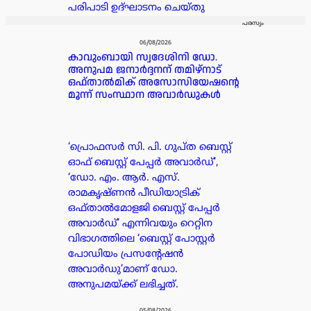
പരിപാടി ഉദ്ഘാടനം ചെയ്തു
പരസ്യം
06/08/2026
കാവുംബായി സ്വദേശിനി ഡോ.
അനുപമ ജനാർദ്ദനന് തമിഴ്‌നാട്
ഒഫ്താൽമിക് അസോസിയേഷന്റെ
മൂന്ന് സംസ്ഥാന അവാർഡുകൾ
‘പ്രൊഫസർ സി. പി. ഗുപ്ത ബെസ്റ്റ്
ഓഫ് ബെസ്റ്റ് പേപ്പർ അവാർഡ്’,
‘ഡോ. എം. ആർ. എസ്.
രാമകൃഷ്ണൻ പീഡിയാട്രിക്
ഒഫ്താൽമോളജി ബെസ്റ്റ് പേപ്പർ
അവാർഡ്’ എന്നിവയും റെറ്റിന
വിഭാഗത്തിലെ ‘ബെസ്റ്റ് പോസ്റ്റർ
പോഡിയം പ്രസന്റേഷൻ
അവാർഡു’മാണ് ഡോ.
അനുപമയ്ക്ക് ലഭിച്ചത്.