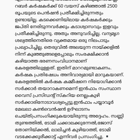
റബർ കർഷകർക്ക് 60 വയസ് കഴിഞ്ഞാൽ 2500
രൂപയുടെ പെൻഷൻ പ്രതീക്ഷിച്ചിരുന്നതും
ഉണ്ടായില്ല. കടക്കെണിയിലായ കർഷകർക്കും
ജപ്തി നേരിടുന്നവർക്കും കടാശ്വാസവും ഇളവും
പ്രതീക്ഷിച്ചിരുന്നു. അതും അനുവദിച്ചില്ല. വന്യമൃഗ
ശല്യത്തിനെതിരെ വ്യക്തമായ ഒരു നിലപാടും
പ്രഖ്യാപിച്ചില്ല. തെരുവിൽ അലയുന്ന നായ്ക്കളിൽ
നിന്ന് കുഞ്ഞുങ്ങളെപ്പോലും സംരക്ഷിക്കാൻ
കഴിയാത്ത ഭരണസംവിധാനമാണ്
കേരളത്തിലുള്ളത്. ഇതിന് മാററമുണ്ടാകണം.
കർഷക പ്രതിഷേധം അനിവാര്യമായി മാറുകയാണ്.
കേരളത്തിൽ കർഷക കമ്മീഷനെ നിയോഗിക്കാൻ
സർക്കാർ തയാറാകണമെന്ന് ഇൻഫാം സംസ്ഥാന
വൈസ് പ്രസിഡൻ്റ് സ്കറിയ നെല്ലംകുഴി
സർക്കാരിനോടാവശ്യപ്പെട്ടു.ഇൻഫാം പയ്യാവൂർ
മേഖലാ കൺവെൻഷൻ ഉദ്ഘാടനം
ചെയ്ത്പ്രസംഗിക്കുകയായിരുന്നു അദ്ദേഹം. സണ്ണി
തുണ്ടത്തിൽ, ടോമി ചക്കാലക്കുന്നേൽ,ജോസ്
തോണിയ്ക്കൽ, ലാലിച്ചൻ കുഴിയാത്ത്, ടോമി
വടക്കേക്കുരീക്കാട്ട് എന്നിവർ പ്രസംഗിച്ചു.