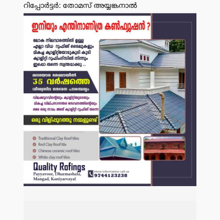
റിപ്പോർട്ടർ: തോമസ് അയ്യങ്കനാൽ
പരസ്യം