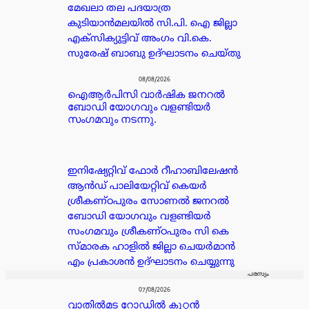
മേഖലാ തല പദയാത്ര
കുടിയാൻമലയിൽ സി.പി. ഐ ജില്ലാ
എക്സിക്യുട്ടിവ് അംഗം വി.കെ.
സുരേഷ് ബാബു ഉദ്ഘാടനം ചെയ്തു
08/08/2026
ഐആർപിസി വാർഷിക ജനറൽ
ബോഡി യോഗവും വളണ്ടിയർ
സംഗമവും നടന്നു.
ഇനിഷ്യേറ്റിവ് ഫോർ റീഹാബിലേഷൻ
ആൻഡ് പാലിയേറ്റിവ് കെയർ
ശ്രീകണ്ഠപുരം സോണൽ ജനറൽ
ബോഡി യോഗവും വളണ്ടിയർ
സംഗമവും ശ്രീകണ്ഠപുരം സി കെ
സ്മാരക ഹാളിൽ ജില്ലാ ചെയർമാൻ
എം പ്രകാശൻ ഉദ്ഘാടനം ചെയ്യുന്നു
പരസ്യം
07/08/2026
വാതിൽമട റോഡിൽ കൂറ്റൻ