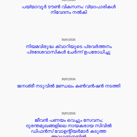
30/07/2026
പയ്യാവൂർ ടൗൺ വികസനം: വ്യാപാരികൾ
നിവേദനം നൽകി
30/07/2026
നിയമവിരുദ്ധ ക്വാറിയുടെ പ്രവർത്തനം
പ്രദേശവാസികൾ ചേർന്ന് ഉപരോധിച്ചു
30/07/2026
ജനശ്രീ നടുവിൽ മണ്ഡലം കൺവൻഷൻ നടത്തി
30/07/2026
ജീവൻ പണയം വെച്ചും സേവനം;
ദുരന്തമുഖങ്ങളിലെ നായകരായ സിവിൽ
ഡിഫൻസ് വോളന്റിയർമാർ കടുത്ത
അവഗണനയിൽ