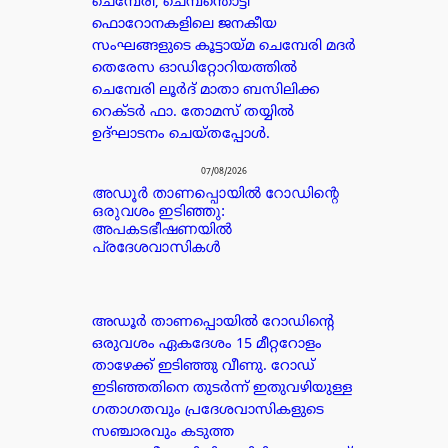
ചെമ്പേരി, ചെമ്പന്തൊട്ടി
ഫൊറോനകളിലെ ജനകീയ
സംഘങ്ങളുടെ കൂട്ടായ്മ ചെമ്പേരി മദർ
തെരേസ ഓഡിറ്റോറിയത്തിൽ
ചെമ്പേരി ലൂർദ് മാതാ ബസിലിക്ക
റെക്ടർ ഫാ. തോമസ് തയ്യിൽ
ഉദ്ഘാടനം ചെയ്തപ്പോൾ.
07/08/2026
അഡൂർ താണപ്പൊയിൽ റോഡിന്റെ
ഒരുവശം ഇടിഞ്ഞു:
അപകടഭീഷണയിൽ
പ്രദേശവാസികൾ
അഡൂർ താണപ്പൊയിൽ റോഡിന്റെ
ഒരുവശം ഏകദേശം 15 മീറ്ററോളം
താഴേക്ക് ഇടിഞ്ഞു വീണു. റോഡ്
ഇടിഞ്ഞതിനെ തുടർന്ന് ഇതുവഴിയുള്ള
ഗതാഗതവും പ്രദേശവാസികളുടെ
സഞ്ചാരവും കടുത്ത