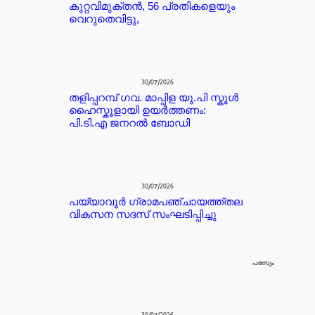
കുറ്റവിമുക്തന്‍, 56 പ്രതികളെയും
വെറുതെവിട്ടു,
30/07/2026
തളിപ്പറമ്പ് ഗവ. മാപ്പിള യു.പി സ്കൂൾ
ഹൈസ്കൂളായി ഉയർത്തണം:
പി.ടി.എ ജനറൽ ബോഡി
30/07/2026
പയ്യാവൂർ ഗ്രാമപഞ്ചായത്ത്തല
വികസന സദസ് സംഘടിപ്പിച്ചു
പരസ്യം