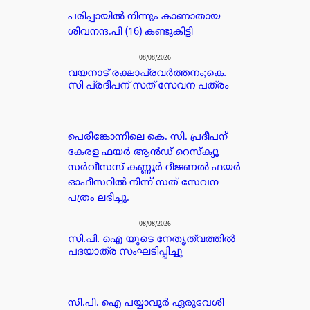
പരിപ്പായിൽ നിന്നും കാണാതായ
ശിവനന്ദ.പി (16) കണ്ടുകിട്ടി
08/08/2026
വയനാട് രക്ഷാപ്രവർത്തനം;കെ.
സി പ്രദീപന് സത് സേവന പത്രം
പെരിങ്കോന്നിലെ കെ. സി. പ്രദീപന്
കേരള ഫയർ ആൻഡ് റെസ്ക്യൂ
സർവീസസ് കണ്ണൂർ റീജണൽ ഫയർ
ഓഫീസറിൽ നിന്ന് സത് സേവന
പത്രം ലഭിച്ചു.
08/08/2026
സി.പി. ഐ യുടെ നേതൃത്വത്തിൽ
പദയാത്ര സംഘടിപ്പിച്ചു
സി.പി. ഐ പയ്യാവൂർ ഏരുവേശി