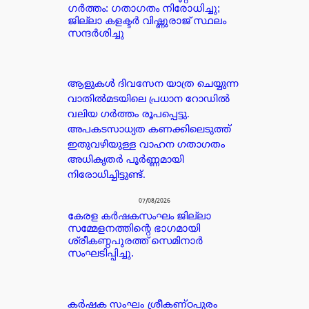
ഗർത്തം: ഗതാഗതം നിരോധിച്ചു;
ജില്ലാ കളക്ടർ വിഷ്ണുരാജ് സ്ഥലം
സന്ദർശിച്ചു
ആളുകൾ ദിവസേന യാത്ര ചെയ്യുന്ന
വാതിൽമടയിലെ പ്രധാന റോഡിൽ
വലിയ ഗർത്തം രൂപപ്പെട്ടു.
അപകടസാധ്യത കണക്കിലെടുത്ത്
ഇതുവഴിയുള്ള വാഹന ഗതാഗതം
അധികൃതർ പൂർണ്ണമായി
നിരോധിച്ചിട്ടുണ്ട്.
07/08/2026
കേരള കർഷകസംഘം ജില്ലാ
സമ്മേളനത്തിന്റെ ഭാഗമായി
ശ്രീകണ്ഠപുരത്ത് സെമിനാർ
സംഘടിപ്പിച്ചു.
കർഷക സംഘം ശ്രീകണ്ഠപുരം