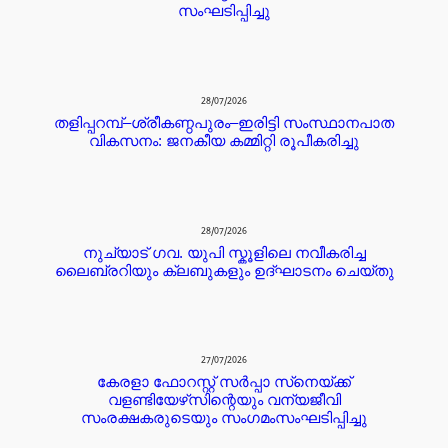
സംഘടിപ്പിച്ചു
28/07/2026
തളിപ്പറമ്പ്–ശ്രീകണ്ഠപുരം–ഇരിട്ടി സംസ്ഥാനപാത
വികസനം: ജനകീയ കമ്മിറ്റി രൂപീകരിച്ചു
28/07/2026
നുച്യാട് ഗവ. യുപി സ്കൂളിലെ നവീകരിച്ച
ലൈബ്രറിയും ക്ലബുകളും ഉദ്ഘാടനം ചെയ്തു
27/07/2026
കേരളാ ഫോറസ്റ്റ് സർപ്പാ സ്‌നെയ്ക്ക്
വളണ്ടിയേഴ്‌സിന്റെയും വന്യജീവി
സംരക്ഷകരുടെയും സംഗമംസംഘടിപ്പിച്ചു