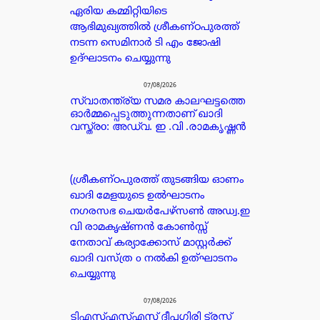
ഏരിയ കമ്മിറ്റിയിടെ
ആഭിമുഖ്യത്തിൽ ശ്രീകണ്ഠപുരത്ത്
നടന്ന സെമിനാർ ടി എം ജോഷി
ഉദ്ഘാടനം ചെയ്യുന്നു
07/08/2026
സ്വാതന്ത്ര്യ സമര കാലഘട്ടത്തെ
ഓർമ്മപ്പെടുത്തുന്നതാണ് ഖാദി
വസ്ത്രo: അഡ്വ. ഇ .വി .രാമകൃഷ്ണൻ
(ശ്രീകണ്ഠപുരത്ത് തുടങ്ങിയ ഓണം
ഖാദി മേളയുടെ ഉൽഘാടനം
നഗരസഭ ചെയർപേഴ്സൺ അഡ്വ.ഇ
വി രാമകൃഷ്ണൻ കോൺസ്സ്
നേതാവ് കര്യാക്കോസ് മാസ്റ്റർക്ക്
ഖാദി വസ്ത്ര o നൽകി ഉത്ഘാടനം
ചെയ്യുന്നു
07/08/2026
ടിഎസ്എസ്എസ് ദീപഗിരി ട്രസ്റ്റ്