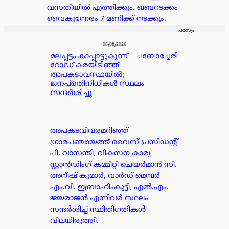
വസതിയിൽ എത്തിക്കും. ഖബറടക്കം
വൈകുന്നേരം 7 മണിക്ക് നടക്കും.
പരസ്യം
06/08/2026
മലപ്പട്ടം കാപ്പാട്ടുകുന്ന് – ചബോച്ചേരി
റോഡ് കരയിടിഞ്ഞ്
അപകടാവസ്ഥയിൽ;
ജനപ്രതിനിധികൾ സ്ഥലം
സന്ദർശിച്ചു
അപകടവിവരമറിഞ്ഞ്
ഗ്രാമപഞ്ചായത്ത് വൈസ് പ്രസിഡന്റ്
പി. വാസന്തി, വികസന കാര്യ
സ്റ്റാൻഡിംഗ് കമ്മിറ്റി ചെയർമാൻ സി.
അനീഷ് കുമാർ, വാർഡ് മെമ്പർ
എം.വി. ഇബ്രാഹിംകുട്ടി, എൽ.എം.
ജയരാജൻ എന്നിവർ സ്ഥലം
സന്ദർശിച്ച് സ്ഥിതിഗതികൾ
വിലയിരുത്തി.