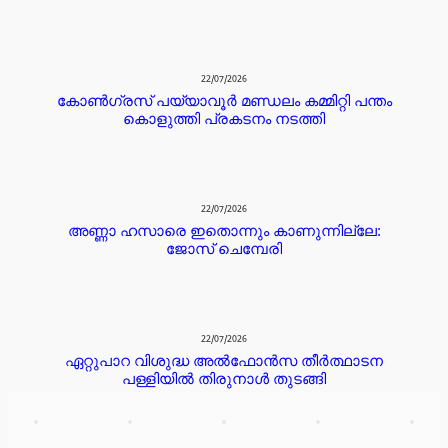
22/07/2026
കോൺഗ്രസ് പയ്യാവൂർ മണ്ഡലം കമ്മിറ്റി പന്തം
കൊളുത്തി പ്രകടനം നടത്തി
22/07/2026
അണ്ണാ ഹസാരെ ഇതൊന്നും കാണുന്നില്ലേ:
ജോസ് ചെമ്പേരി
22/07/2026
ഏറ്റുപാറ വിശുദ്ധ അൽഫോൻസ തീർത്ഥാടന
പള്ളിയിൽ തിരുനാൾ തുടങ്ങി