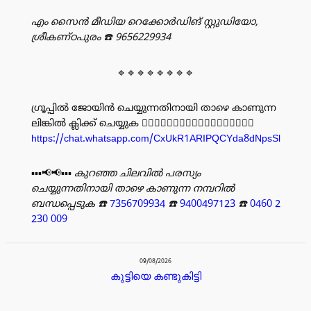
എം സൈൻ മീഡിയ റെക്കോർഡിങ് സ്റ്റുഡിയോ,
ശ്രീകണ്ഠപുരം
☎️ 9656229934
🔹🔹🔹🔹🔹🔹🔹🔹
ഗ്രൂപ്പിൽ ജോയിൻ ചെയ്യുന്നതിനായി താഴെ കാണുന്ന
ലിങ്കിൽ ക്ലിക്ക് ചെയ്യുക 👇🏻👇🏻👇🏻👇🏻👇🏻👇🏻👇🏻👇🏻👇🏻
https://chat.whatsapp.com/CxUkR1ARIPQCYda8dNpsSl
▪️▪️▪️📢📢▪️▪️▪️
കുറഞ്ഞ ചിലവിൽ പരസ്യം
ചെയ്യുന്നതിനായി താഴെ കാണുന്ന നമ്പറിൽ
ബന്ധപ്പെടുക
☎️
7356709934
☎️
9400497123
☎️
0460 2
230 009
പരസ്യം
09/08/2026
കുട്ടിയെ കണ്ടുകിട്ടി