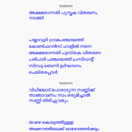
06/08/2026
അക്ഷരോന്നതി പുസ്തക വിതരണം
നടത്തി
പയ്യാവൂർ ഗ്രാമപഞ്ചായത്ത്
കോൺഫറൻസ് ഹാളിൽ നടന്ന
അക്ഷരോന്നതി പുസ്തക വിതരണ
പരിപാടി പഞ്ചായത്ത് പ്രസിഡൻ്റ്
സിന്ധു ബെന്നി ഉദ്ഘാടനം
ചെയ്തപ്പോൾ
06/08/2026
വിധിയോട് പോരാടുന്ന സണ്ണിക്ക്
താങ്ങാവണം; നാം ഒരുമിച്ചാൽ
സണ്ണി തിരിച്ചുവരും
താഴെ കൊടുത്തിട്ടുള്ള
അക്കൗണ്ടിലേക്ക് ഓരോത്തർക്കും