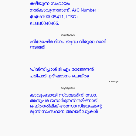
കഴിയുന്ന സഹായം
നൽകാവുന്നതാണ്. A/C Number :
40466100005411, IFSC :
KLGB0040466.
06/08/2026
ഹിരോഷിമ ദിനം: യുദ്ധ വിരുദ്ധ റാലി
നടത്തി
പ്രിൻസിപ്പാൾ ടി എം രാജേന്ദ്രൻ
പരിപാടി ഉദ്ഘാടനം ചെയ്തു
പരസ്യം
06/08/2026
കാവുംബായി സ്വദേശിനി ഡോ.
അനുപമ ജനാർദ്ദനന് തമിഴ്‌നാട്
ഒഫ്താൽമിക് അസോസിയേഷന്റെ
മൂന്ന് സംസ്ഥാന അവാർഡുകൾ