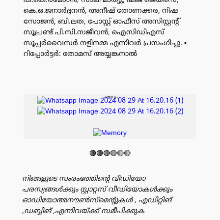
പി.കെ.രമേശൻ, സാലി മാത്യു, ഷീജ ജെയിംസ്,
കെ.ഒ.ജനാർദ്ദനൻ, അനീഷ് തോണക്കര, നിഷ
സോജൻ, ബി.ലത, പോസ്റ്റ് ഓഫീസ് അസിസ്റ്റന്റ്
സൂപ്രണ്ട് പി.സി.സജീവൻ, ഐസിഡിഎസ്
സൂപ്പർവൈസർ നളിനമ്മ എന്നിവർ പ്രസംഗിച്ചു. ▪️
റിപ്പോർട്ടർ: തോമസ് അയ്യങ്കനാൽ
പരസ്യം
🔴🔴🔴🔴🔴🔴
നിങ്ങളുടെ സംരംഭത്തിൻ്റെ വീഡിയോ
പരസ്യങ്ങൾക്കും സ്റ്റാറ്റസ് വീഡിയോകൾക്കും
ഓഡിയോഅനൗൺസ്‌മെന്റുകൾ , എഡിറ്റിങ്
,ഡബ്ബിങ് ,എന്നിവയ്ക്ക് സമീപിക്കുക