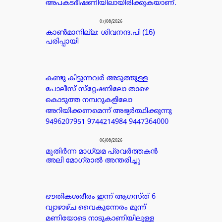
അപകടഭീഷണിയിലായിരിക്കുകയാണ്.
07/08/2026
കാൺമാനില്ല: ശിവനന്ദ.പി (16)
പരിപ്പായി
കണ്ടു കിട്ടുന്നവർ അടുത്തുള്ള
പോലീസ് സ്‌റ്റേഷനിലോ താഴെ
കൊടുത്ത നമ്പറുകളിലോ
അറിയിക്കണമെന്ന് അഭ്യർത്ഥിക്കുന്നു
9496207951 9744214984 9447364000
06/08/2026
മുതിർന്ന മാധ്യമ പ്രവർത്തകൻ
അലി മോഗ്രാൽ അന്തരിച്ചു
ഭൗതികശരീരം ഇന്ന് ആഗസ്ത് 6
വ്യാഴാഴ്ച വൈകുന്നേരം മൂന്ന്
മണിയോടെ നാടുകാണിയിലുള്ള