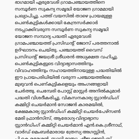
ഭാഗമായി ഏരുവേശി ഗ്രാമപഞ്ചായത്തിനെ
സമ്പൂർണ സുകന്യ സമൃദ്ധി യോജന ഗ്രാമമായി
പ്രഖ്യാപിച്ചു. പത്ത് വയസിൽ താഴെ പ്രായമുള്ള
പെൺകുട്ടികൾക്കായി കേന്ദ്രസർക്കാർ
നടപ്പാക്കിവരുന്ന സമ്പൂർണ സുകന്യ സമൃദ്ധി
യോജന സമ്പാദ്യ പദ്ധതി ഏരുവേശി
ഗ്രാമപഞ്ചായത്ത് പ്രസിഡൻ്റ് ജോസ് പരത്തനാൽ
ഉദ്ഘാടനം ചെയ്തു. പഞ്ചായത്ത് വൈസ്
പ്രസിഡൻ്റ് ജയശ്രീ ശ്രീധരൻ അധ്യക്ഷത വഹിച്ചു.
പെൺകുട്ടികളുടെ വിദ്യാഭ്യാസത്തിനും
വിവാഹത്തിനും സഹായത്തിനായുള്ള പദ്ധതിയിൽ
ഈ പ്രായപരിധിയിൽ വരുന്ന പഞ്ചായത്തിലെ
മുഴുവൻ പെണ്കുട്ടികളെയും അംഗങ്ങളായി
ചേർത്തു. ചെമ്പേരി പോസ്റ്റ് മാസ്റ്റർ അനിൽകുമാർ
പദ്ധതി വിശദീകരിച്ചു. വികസനകാര്യ സ്റ്റാൻഡിംഗ്
കമ്മിറ്റി ചെയർമാൻ സോജൻ കാരമയിൽ,
ക്ഷേമകാര്യ സ്റ്റാൻഡിംഗ് കമ്മിറ്റി ചെയർപേഴ്‌സൺ
മേരി ഫ്രാൻസിസ്, ആരോഗ്യ-വിദ്യാഭ്യാസ
സ്റ്റാൻഡിംഗ് കമ്മിറ്റി ചെയർമാൻ എൻ.കെ.ശ്രീനാഥ്‌,
വാർഡ് മെംബർമാരായ ത്രേസ്യ അഗസ്റ്റിൻ,