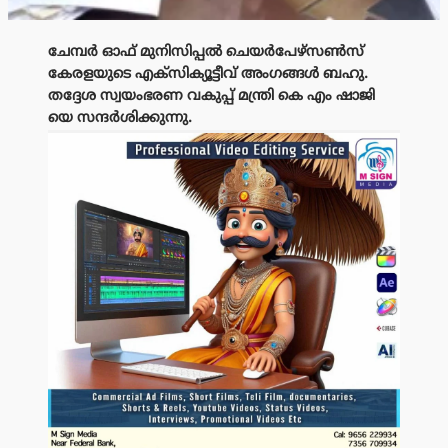
ചേമ്പർ ഓഫ് മുനിസിപ്പൽ ചെയർപേഴ്സൺസ്
കേരളയുടെ എക്സിക്യൂട്ടീവ് അംഗങ്ങൾ ബഹു.
തദ്ദേശ സ്വയംഭരണ വകുപ്പ് മന്ത്രി കെ എം ഷാജി
യെ സന്ദർശിക്കുന്നു.
പരസ്യം