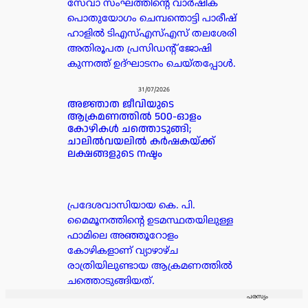
സേവാ സംഘത്തിന്റെ വാർഷിക
പൊതുയോഗം ചെമ്പന്തൊട്ടി പാരീഷ്
ഹാളിൽ ടിഎസ്എസ്എസ് തലശേരി
അതിരൂപത പ്രസിഡൻ്റ് ജോഷി
കുന്നത്ത് ഉദ്ഘാടനം ചെയ്തപ്പോൾ.
31/07/2026
അജ്ഞാത ജീവിയുടെ
ആക്രമണത്തിൽ 500-ഓളം
കോഴികൾ ചത്തൊടുങ്ങി;
ചാലിൽവയലിൽ കർഷകയ്ക്ക്
ലക്ഷങ്ങളുടെ നഷ്ടം
പ്രദേശവാസിയായ കെ. പി.
മൈമൂനത്തിന്റെ ഉടമസ്ഥതയിലുള്ള
ഫാമിലെ അഞ്ഞൂറോളം
കോഴികളാണ് വ്യാഴാഴ്ച
രാത്രിയിലുണ്ടായ ആക്രമണത്തിൽ
ചത്തൊടുങ്ങിയത്.
പരസ്യം