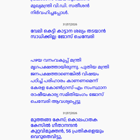
മുഖ്യമന്ത്രി വി.ഡി. സതീശൻ
നിർവഹിച്ചപ്പോൾ.
31/07/2026
വേലി കെട്ടി കാട്ടാന ശല്യം തടയാൻ
സാധിക്കില്ല: ജോസ് ചെമ്പേരി
പഴയ വനംവകുപ്പ് മന്ത്രി
മൃഗപക്ഷത്തായിരുന്നു. പുതിയ മന്ത്രി
ജനപക്ഷത്താണെങ്കിൽ വിഷയം
പഠിച്ച് പരിഹാരം കാണണമെന്ന്
കേരള കോൺഗ്രസ്-എം സംസ്ഥാന
രാഷീയകാര്യ സമിതിയംഗം ജോസ്
ചെമ്പേരി ആവശ്യപ്പെട്ടു
31/07/2026
മുത്തങ്ങ കേസ്; കൊലപാതക
കേസില്‍ ഗീതാനന്ദൻ
കുറ്റവിമുക്തന്‍, 56 പ്രതികളെയും
വെറുതെവിട്ടു,