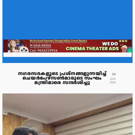
നഗരസഭകളുടെ പ്രശ്നങ്ങളുന്നയിച്ച്
04
ചെയർപേഴ്സൺമാരുടെ സംഘം
June
മന്ത്രിമാരെ സന്ദർശിച്ചു
2026