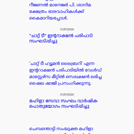
റീജണൽ മാനേജർ പി. ശാനിമ
ക്ഷേത്രം ഭാരവാഹികൾക്ക്
കൈമാറിയപ്പോൾ.
31/07/2026
“ചാറ്റ് ടീ” ഇന്ററാക്ഷൻ പരിപാടി
സംഘടിപ്പിച്ചു
‘ചാറ്റ് ടീ ഹ്യൂമൻ ലൈബ്രറി’ എന്ന
ഇന്ററാക്ഷൻ പരിപാടിയിൽ വേൾഡ്
മാസ്റ്റേഴ്സ മീറ്റിൽ സെലക്ഷൻ ലഭിച്ച
ഷൈല ഷാജി പ്രസംഗിക്കുന്നു.
31/07/2026
മഹിളാ സേവാ സംഘം വാർഷിക
പൊതുയോഗം സംഘടിപ്പിച്ചു
ചെമ്പന്തൊട്ടി സംയുക്ത മഹിളാ