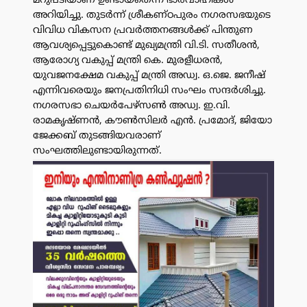
മറുപടിയാണ് ഉണ്ടായതെന്ന് ഭാരവാഹികൾ
അറിയിച്ചു. തുടർന്ന് ശ്രീകണ്ഠപുരം നഗരസഭയുടെ
വിവിധ വികസന പ്രവർത്തനങ്ങൾക്ക് പിന്തുണ
ആവശ്യപ്പെട്ടുകൊണ്ട് മുഖ്യമന്ത്രി വി.ടി. സതീശൻ,
ആരോഗ്യ വകുപ്പ് മന്ത്രി കെ. മുരളീധരൻ,
യുവജനക്ഷേമ വകുപ്പ് മന്ത്രി അഡ്വ. ഒ.ജെ. ജനീഷ്
എന്നിവരെയും ജനപ്രതിനിധി സംഘം സന്ദർശിച്ചു.
നഗരസഭാ ചെയർപേഴ്സൺ അഡ്വ. ഇ.വി.
രാമകൃഷ്ണൻ, കൗൺസിലർ എൻ. പ്രമോദ്, ജിയോ
ജേക്കബ് തുടങ്ങിയവരാണ്
സംഘത്തിലുണ്ടായിരുന്നത്.
പരസ്യം