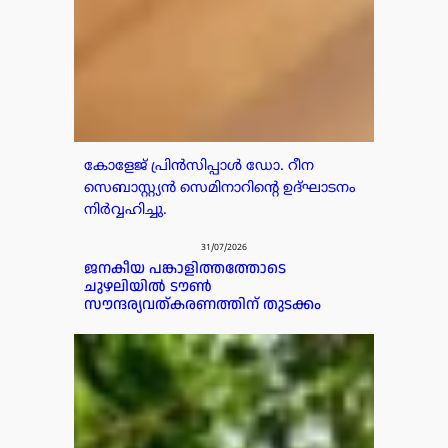
കോളേജ് പ്രിൻസിപ്പാൾ ഡോ. റീന
സെബാസ്റ്റ്യൻ സെമിനാറിന്റെ ഉദ്ഘാടനം
നിർവ്വഹിച്ചു.
31/07/2026
ജനകീയ പങ്കാളിത്തത്തോടെ
ചുഴലിയിൽ ടൗൺ
സൗന്ദര്യവത്കരണത്തിന് തുടക്കം