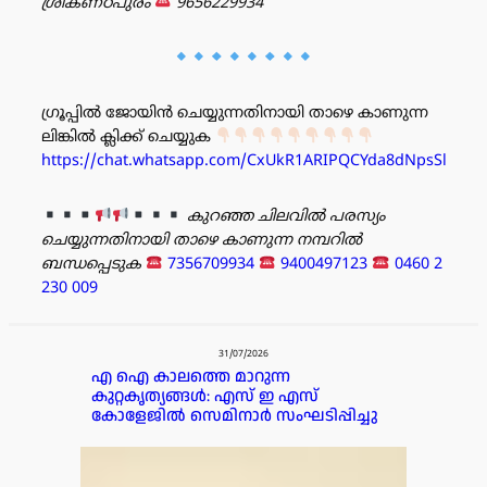
ശ്രീകണ്ഠപുരം
9656229934
ഗ്രൂപ്പിൽ ജോയിൻ ചെയ്യുന്നതിനായി താഴെ കാണുന്ന
ലിങ്കിൽ ക്ലിക്ക് ചെയ്യുക
https://chat.whatsapp.com/CxUkR1ARIPQCYda8dNpsSl
കുറഞ്ഞ ചിലവിൽ പരസ്യം
ചെയ്യുന്നതിനായി താഴെ കാണുന്ന നമ്പറിൽ
ബന്ധപ്പെടുക
7356709934
9400497123
0460 2
230 009
പരസ്യം
31/07/2026
എ ഐ കാലത്തെ മാറുന്ന
കുറ്റകൃത്യങ്ങൾ: എസ് ഇ എസ്
കോളേജിൽ സെമിനാർ സംഘടിപ്പിച്ചു