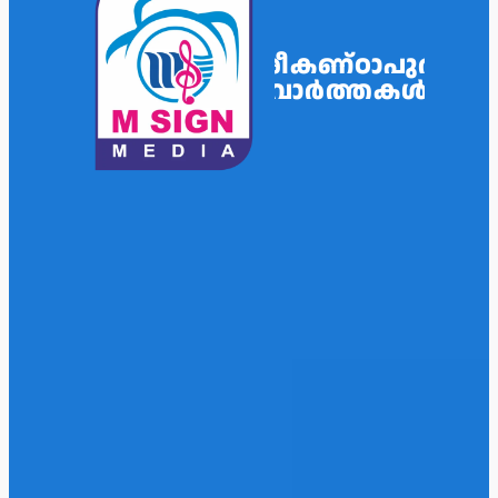
ശ്രീകണ്ഠാപുരം
വാർത്തകൾ