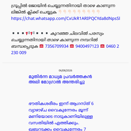
ഗ്രൂപ്പിൽ ജോയിൻ ചെയ്യുന്നതിനായി താഴെ കാണുന്ന
ലിങ്കിൽ ക്ലിക്ക് ചെയ്യുക
https://chat.whatsapp.com/CxUkR1ARIPQCYda8dNpsSl
കുറഞ്ഞ ചിലവിൽ പരസ്യം
ചെയ്യുന്നതിനായി താഴെ കാണുന്ന നമ്പറിൽ
ബന്ധപ്പെടുക
7356709934
9400497123
0460 2
230 009
പരസ്യം
06/08/2026
മുതിർന്ന മാധ്യമ പ്രവർത്തകൻ
അലി മോഗ്രാൽ അന്തരിച്ചു
ഭൗതികശരീരം ഇന്ന് ആഗസ്ത് 6
വ്യാഴാഴ്ച വൈകുന്നേരം മൂന്ന്
മണിയോടെ നാടുകാണിയിലുള്ള
വസതിയിൽ എത്തിക്കും.
ഖബറടക്കം വൈകുന്നേരം 7