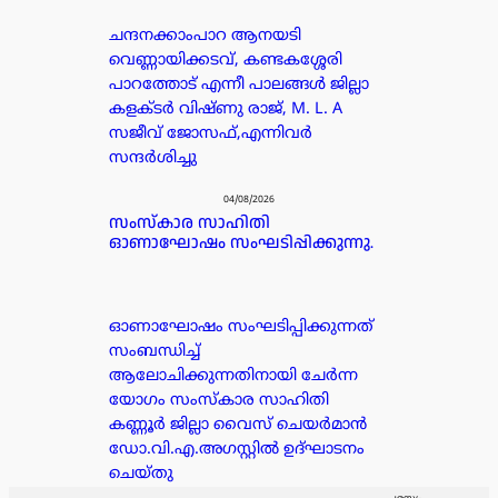
ചന്ദനക്കാംപാറ ആനയടി
വെണ്ണായിക്കടവ്, കണ്ടകശ്ശേരി
പാറത്തോട് എന്നീ പാലങ്ങൾ ജില്ലാ
കളക്ടർ വിഷ്ണു രാജ്, M. L. A
സജീവ് ജോസഫ്,എന്നിവർ
സന്ദർശിച്ചു
04/08/2026
സംസ്കാര സാഹിതി
ഓണാഘോഷം സംഘടിപ്പിക്കുന്നു.
ഓണാഘോഷം സംഘടിപ്പിക്കുന്നത്
സംബന്ധിച്ച്
ആലോചിക്കുന്നതിനായി ചേർന്ന
യോഗം സംസ്കാര സാഹിതി
കണ്ണൂർ ജില്ലാ വൈസ് ചെയർമാൻ
ഡോ.വി.എ.അഗസ്റ്റിൽ ഉദ്ഘാടനം
ചെയ്തു