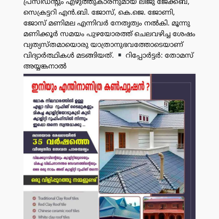
പ്രസിഡൻ്റും എഴുത്തുകാരനുമായ ലിജു ജേക്കബ്,
സെക്രട്ടറി എൻ.ബി. ജോസ്, കെ.ജെ. ജോണി,
ജോസ് മണിമല എന്നിവർ നേതൃത്വം നൽകി. മൂന്നു
മണിക്കൂർ സമയം പുഴയോരത്ത് ചെലവഴിച്ച ശേഷം
വ്യത്യസ്തമായൊരു യാത്രാനുഭവത്തോടെയാണ്
വിദ്യാർത്ഥികൾ മടങ്ങിയത്.
റിപ്പോർട്ടർ: തോമസ്
അയ്യങ്കനാൽ
പരസ്യം