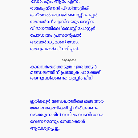
‘ഡോ. എം. ആർ. എസ്.
രാമകൃഷ്ണൻ പീഡിയാട്രിക്
ഒഫ്താൽമോളജി ബെസ്റ്റ് പേപ്പർ
അവാർഡ്’ എന്നിവയും റെറ്റിന
വിഭാഗത്തിലെ ‘ബെസ്റ്റ് പോസ്റ്റർ
പോഡിയം പ്രസന്റേഷൻ
അവാർഡു’മാണ് ഡോ.
അനുപമയ്ക്ക് ലഭിച്ചത്.
05/08/2026
കാലവർഷക്കെടുതി: ഇരിക്കൂർ
മണ്ഡലത്തിന് പ്രത്യേക പാക്കേജ്
അനുവദിക്കണം: മുസ്ലിം ലീഗ്
ഇരിക്കൂർ മണ്ഡലത്തിലെ മലയോര
മേഖല കേന്ദ്രീകരിച്ച് നിരീക്ഷണം
നടത്തുന്നതിന് സ്ഥിരം സംവിധാനം
വേണമെന്നും നേതാക്കൾ
ആവശ്യപ്പെട്ടു.