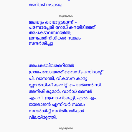
മണിക്ക് നടക്കും.
06/08/2026
മലപ്പട്ടം കാപ്പാട്ടുകുന്ന് –
ചബോച്ചേരി റോഡ് കരയിടിഞ്ഞ്
അപകടാവസ്ഥയിൽ;
ജനപ്രതിനിധികൾ സ്ഥലം
സന്ദർശിച്ചു
അപകടവിവരമറിഞ്ഞ്
ഗ്രാമപഞ്ചായത്ത് വൈസ് പ്രസിഡന്റ്
പി. വാസന്തി, വികസന കാര്യ
സ്റ്റാൻഡിംഗ് കമ്മിറ്റി ചെയർമാൻ സി.
അനീഷ് കുമാർ, വാർഡ് മെമ്പർ
എം.വി. ഇബ്രാഹിംകുട്ടി, എൽ.എം.
ജയരാജൻ എന്നിവർ സ്ഥലം
സന്ദർശിച്ച് സ്ഥിതിഗതികൾ
വിലയിരുത്തി.
06/08/2026