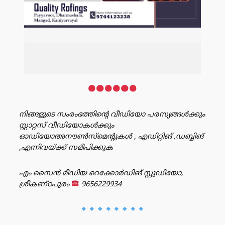
നിങ്ങളുടെ സംരംഭത്തിൻ്റെ വീഡിയോ പരസ്യങ്ങൾക്കും
സ്റ്റാറ്റസ് വീഡിയോകൾക്കും
ഓഡിയോഅനൗൺസ്‌മെന്റുകൾ , എഡിറ്റിങ് ,ഡബ്ബിങ്
,എന്നിവയ്ക്ക് സമീപിക്കുക
എം സൈൻ മീഡിയ റെക്കോർഡിങ് സ്റ്റുഡിയോ,
ശ്രീകണ്ഠപുരം
9656229934