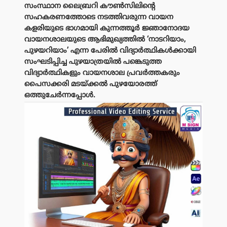
സംസ്ഥാന ലൈബ്രറി കൗൺസിലിൻ്റെ
സഹകരണത്തോടെ നടത്തിവരുന്ന വായന
കളരിയുടെ ഭാഗമായി കുന്നത്തൂർ ജ്ഞാനോദയ
വായനശാലയുടെ ആഭിമുഖ്യത്തിൽ ‘നാടറിയാം,
പുഴയറിയാം’ എന്ന പേരിൽ വിദ്യാർത്ഥികൾക്കായി
സംഘടിപ്പിച്ച പുഴയാത്രയിൽ പങ്കെടുത്ത
വിദ്യാർത്ഥികളും വായനശാല പ്രവർത്തകരും
പൈസക്കരി മടയ്ക്കൽ പുഴയോരത്ത്
ഒത്തുചേർന്നപ്പോൾ.
പരസ്യം