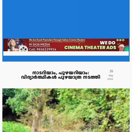
26
നാടറിയാം, പുഴയറിയാം:
വിദ്യാർത്ഥികൾ പുഴയാത്ര നടത്തി
May
2026