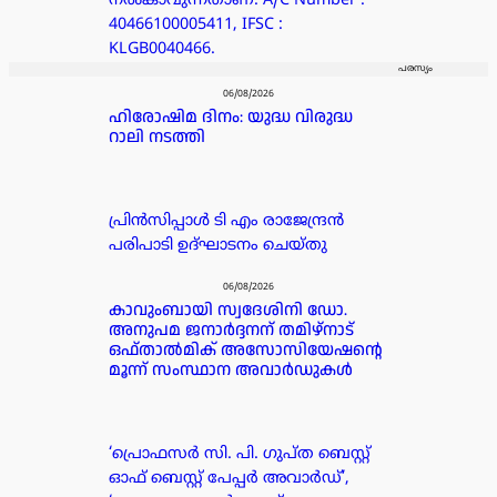
നൽകാവുന്നതാണ്. A/C Number :
40466100005411, IFSC :
KLGB0040466.
പരസ്യം
06/08/2026
ഹിരോഷിമ ദിനം: യുദ്ധ വിരുദ്ധ
റാലി നടത്തി
പ്രിൻസിപ്പാൾ ടി എം രാജേന്ദ്രൻ
പരിപാടി ഉദ്ഘാടനം ചെയ്തു
06/08/2026
കാവുംബായി സ്വദേശിനി ഡോ.
അനുപമ ജനാർദ്ദനന് തമിഴ്‌നാട്
ഒഫ്താൽമിക് അസോസിയേഷന്റെ
മൂന്ന് സംസ്ഥാന അവാർഡുകൾ
‘പ്രൊഫസർ സി. പി. ഗുപ്ത ബെസ്റ്റ്
ഓഫ് ബെസ്റ്റ് പേപ്പർ അവാർഡ്’,