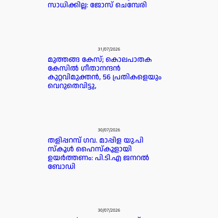
സാധിക്കില്ല: ജോസ് ചെമ്പേരി
31/07/2026
മുത്തങ്ങ കേസ്; കൊലപാതക
കേസില്‍ ഗീതാനന്ദൻ
കുറ്റവിമുക്തന്‍, 56 പ്രതികളെയും
വെറുതെവിട്ടു,
30/07/2026
തളിപ്പറമ്പ് ഗവ. മാപ്പിള യു.പി
സ്കൂൾ ഹൈസ്കൂളായി
ഉയർത്തണം: പി.ടി.എ ജനറൽ
ബോഡി
30/07/2026