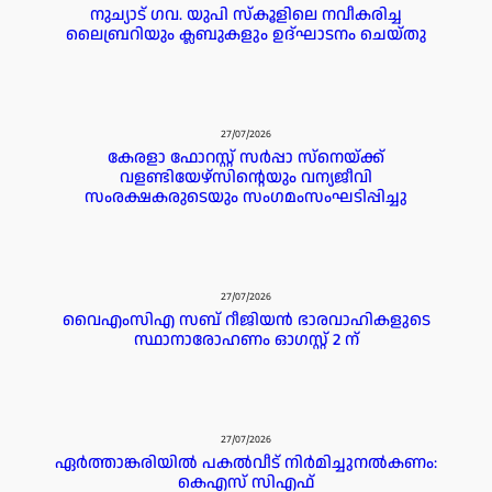
നുച്യാട് ഗവ. യുപി സ്കൂളിലെ നവീകരിച്ച
ലൈബ്രറിയും ക്ലബുകളും ഉദ്ഘാടനം ചെയ്തു
27/07/2026
കേരളാ ഫോറസ്റ്റ് സർപ്പാ സ്‌നെയ്ക്ക്
വളണ്ടിയേഴ്‌സിന്റെയും വന്യജീവി
സംരക്ഷകരുടെയും സംഗമംസംഘടിപ്പിച്ചു
27/07/2026
വൈഎംസിഎ സബ് റീജിയൻ ഭാരവാഹികളുടെ
സ്ഥാനാരോഹണം ഓഗസ്റ്റ് 2 ന്
27/07/2026
ഏർത്താങ്കരിയിൽ പകൽവീട് നിർമിച്ചുനൽകണം:
കെഎസ് സിഎഫ്