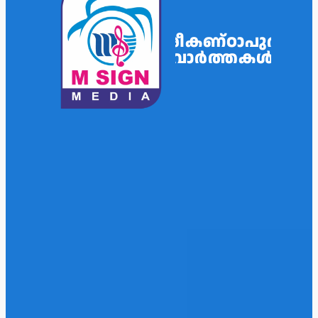
ശ്രീകണ്ഠാപുരം
വാർത്തകൾ