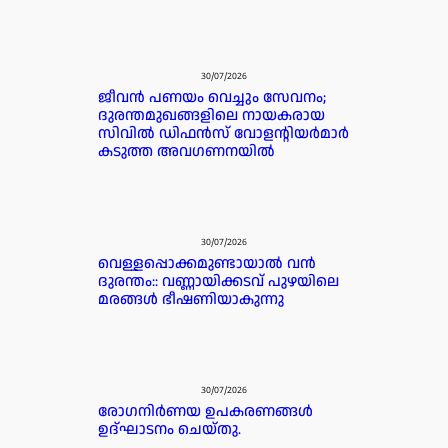
30/07/2026
ജീവൻ പണയം വെച്ചും സേവനം;
ദുരന്തമുഖങ്ങളിലെ നായകരായ
സിവിൽ ഡിഫൻസ് വോളന്റിയർമാർ
കടുത്ത അവഗണനയിൽ
30/07/2026
വെള്ളപ്പൊക്കമുണ്ടായാൽ വൻ
ദുരന്തം:: വണ്ണായിക്കടവ് പുഴയിലെ
മരങ്ങൾ ഭീഷണിയാകുന്നു
30/07/2026
രോഗനിർണയ ഉപകരണങ്ങൾ
ഉദ്ഘാടനം ചെയ്തു.