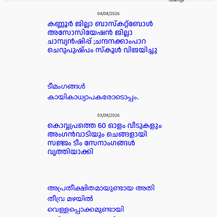
പരസ്യം
04/08/2026
കണ്ണൂർ ജില്ലാ ബാസ്കറ്റ്ബോൾ
അസോസിയേഷൻ ജില്ലാ
ചാമ്പ്യൻഷിപ്പ് ;ചന്ദനക്കാംപാറ
ചെറുപുഷ്പം സ്കൂൾ വിജയിച്ചു
ടീമംഗങ്ങൾ
കായികാധ്യാപകരോടൊപ്പം.
03/08/2026
കൊവ്വപ്രത്തെ 60 ഓളം വീടുകളും
അംഗൻവാടിയും ചെങ്ങളായി
സജ്ജം ടീം സേനാംഗങ്ങൾ
വൃത്തിയാക്കി
അപ്രതീക്ഷിതമായുണ്ടായ അതി
തീവ്ര മഴയിൽ
വെള്ളപ്പൊക്കമുണ്ടായി