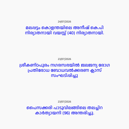
24/07/2026
മലപ്പട്ടം കൊളന്തയിലെ അനീഷ് കെ.പി
നിര്യാതനായി വയസ്സ് (40) നിര്യാതനായി.
23/07/2026
ശ്രീകണ്ഠപുരം നഗരസഭയിൽ ജലജന്യ രോഗ
പ്രതിരോധ ബോധവൽക്കരണ ക്ലാസ്
സംഘടിപ്പിച്ചു
23/07/2026
പൈസക്കരി പാടുവിലങ്ങിലെ തലച്ചിറ
കാർത്യായനി (96) അന്തരിച്ചു.