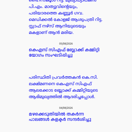
ഹൈസ്കൂൾ റിട്ട. മുഖ്യാധ്യാപകൻ
പി.എം. മാത്യുവിന്റെയും,
പരിയാരത്തെ കണ്ണൂർ ഗവ.
മെഡിക്കൽ കോളജ് ആശുപത്രി റിട്ട.
സ്റ്റാഫ് നഴ്സ് ആനിയുടെയും
മകളാണ് ആൻ മരിയ.
05/08/2026
കെഎസ് സിഎഫ് ബ്ലോക്ക് കമ്മിറ്റി
യോഗം സംഘടിപ്പിച്ചു
പരിസ്ഥിതി പ്രവർത്തകൻ കെ.സി.
ലക്ഷ്മണനെ കെഎസ് സിഎഫ്
ആലക്കോട ബ്ലോക്ക് കമ്മിറ്റിയുടെ
ആഭിമുഖ്യത്തിൽ ആദരിച്ചപ്പോൾ.
04/08/2026
മഴക്കെടുതിയിൽ തകർന്ന
പാലങ്ങൾ കളക്ടർ സന്ദർശിച്ചു