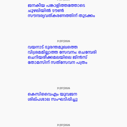
ജനകീയ പങ്കാളിത്തത്തോടെ
ചുഴലിയിൽ ടൗൺ
സൗന്ദര്യവത്കരണത്തിന് തുടക്കം
31/07/2026
വയനാട് ദുരന്തമുഖത്തെ
വിശ്രമമില്ലാത്ത സേവനം: ചെമ്പേരി
ചെറിയരീക്കമലയിലെ ജിൻസ്
തോമസിന് സത്‌സേവന പത്രം
31/07/2026
കെസിവൈഎം യുവജന
ശില്പശാല സംഘടിപ്പിച്ചു
31/07/2026