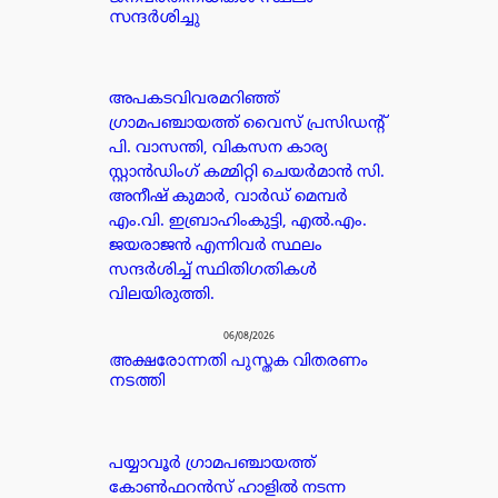
സന്ദർശിച്ചു
അപകടവിവരമറിഞ്ഞ്
ഗ്രാമപഞ്ചായത്ത് വൈസ് പ്രസിഡന്റ്
പി. വാസന്തി, വികസന കാര്യ
സ്റ്റാൻഡിംഗ് കമ്മിറ്റി ചെയർമാൻ സി.
അനീഷ് കുമാർ, വാർഡ് മെമ്പർ
എം.വി. ഇബ്രാഹിംകുട്ടി, എൽ.എം.
ജയരാജൻ എന്നിവർ സ്ഥലം
സന്ദർശിച്ച് സ്ഥിതിഗതികൾ
വിലയിരുത്തി.
06/08/2026
അക്ഷരോന്നതി പുസ്തക വിതരണം
നടത്തി
പയ്യാവൂർ ഗ്രാമപഞ്ചായത്ത്
കോൺഫറൻസ് ഹാളിൽ നടന്ന