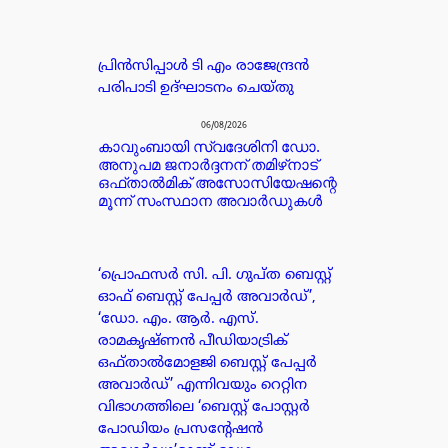
പ്രിൻസിപ്പാൾ ടി എം രാജേന്ദ്രൻ
പരിപാടി ഉദ്ഘാടനം ചെയ്തു
06/08/2026
കാവുംബായി സ്വദേശിനി ഡോ.
അനുപമ ജനാർദ്ദനന് തമിഴ്‌നാട്
ഒഫ്താൽമിക് അസോസിയേഷന്റെ
മൂന്ന് സംസ്ഥാന അവാർഡുകൾ
‘പ്രൊഫസർ സി. പി. ഗുപ്ത ബെസ്റ്റ്
ഓഫ് ബെസ്റ്റ് പേപ്പർ അവാർഡ്’,
‘ഡോ. എം. ആർ. എസ്.
രാമകൃഷ്ണൻ പീഡിയാട്രിക്
ഒഫ്താൽമോളജി ബെസ്റ്റ് പേപ്പർ
അവാർഡ്’ എന്നിവയും റെറ്റിന
വിഭാഗത്തിലെ ‘ബെസ്റ്റ് പോസ്റ്റർ
പോഡിയം പ്രസന്റേഷൻ