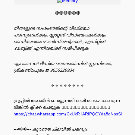
🔴🔴🔴🔴🔴🔴
നിങ്ങളുടെ സംരംഭത്തിൻ്റെ വീഡിയോ
പരസ്യങ്ങൾക്കും സ്റ്റാറ്റസ് വീഡിയോകൾക്കും
ഓഡിയോഅനൗൺസ്‌മെന്റുകൾ , എഡിറ്റിങ്
,ഡബ്ബിങ് ,എന്നിവയ്ക്ക് സമീപിക്കുക
എം സൈൻ മീഡിയ റെക്കോർഡിങ് സ്റ്റുഡിയോ,
ശ്രീകണ്ഠപുരം
☎️ 9656229934
🔹🔹🔹🔹🔹🔹🔹🔹
ഗ്രൂപ്പിൽ ജോയിൻ ചെയ്യുന്നതിനായി താഴെ കാണുന്ന
ലിങ്കിൽ ക്ലിക്ക് ചെയ്യുക 👇🏻👇🏻👇🏻👇🏻👇🏻👇🏻👇🏻👇🏻👇🏻
https://chat.whatsapp.com/CxUkR1ARIPQCYda8dNpsSl
▪️▪️▪️📢📢▪️▪️▪️
കുറഞ്ഞ ചിലവിൽ പരസ്യം