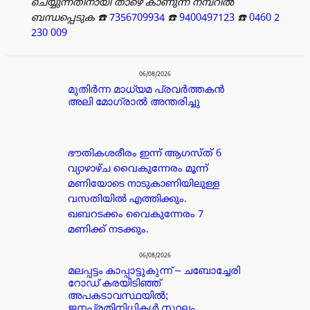
ചെയ്യുന്നതിനായി താഴെ കാണുന്ന നമ്പറിൽ
ബന്ധപ്പെടുക
☎️
7356709934
☎️
9400497123
☎️
0460 2
230 009
പരസ്യം
06/08/2026
മുതിർന്ന മാധ്യമ പ്രവർത്തകൻ
അലി മോഗ്രാൽ അന്തരിച്ചു
ഭൗതികശരീരം ഇന്ന് ആഗസ്ത് 6
വ്യാഴാഴ്ച വൈകുന്നേരം മൂന്ന്
മണിയോടെ നാടുകാണിയിലുള്ള
വസതിയിൽ എത്തിക്കും.
ഖബറടക്കം വൈകുന്നേരം 7
മണിക്ക് നടക്കും.
06/08/2026
മലപ്പട്ടം കാപ്പാട്ടുകുന്ന് – ചബോച്ചേരി
റോഡ് കരയിടിഞ്ഞ്
അപകടാവസ്ഥയിൽ;
ജനപ്രതിനിധികൾ സ്ഥലം