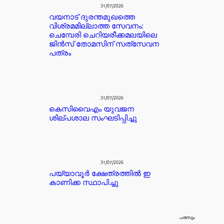
31/07/2026
വയനാട് ദുരന്തമുഖത്തെ
വിശ്രമമില്ലാത്ത സേവനം:
ചെമ്പേരി ചെറിയരീക്കമലയിലെ
ജിൻസ് തോമസിന് സത്‌സേവന
പത്രം
31/07/2026
കെസിവൈഎം യുവജന
ശില്പശാല സംഘടിപ്പിച്ചു
31/07/2026
പയ്യാവൂർ ക്ഷേത്രത്തിൽ ഇ
കാണിക്ക സ്ഥാപിച്ചു
പരസ്യം