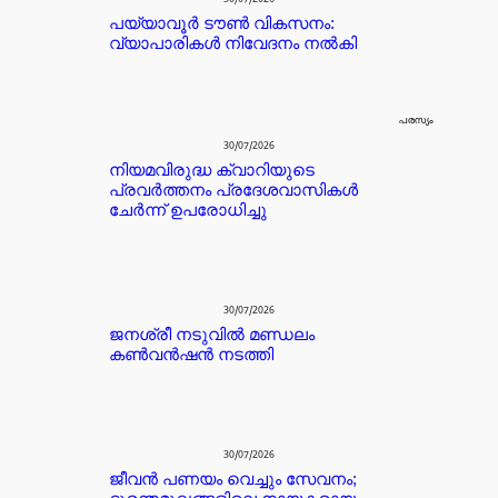
പയ്യാവൂർ ടൗൺ വികസനം:
വ്യാപാരികൾ നിവേദനം നൽകി
പരസ്യം
30/07/2026
നിയമവിരുദ്ധ ക്വാറിയുടെ
പ്രവർത്തനം പ്രദേശവാസികൾ
ചേർന്ന് ഉപരോധിച്ചു
30/07/2026
ജനശ്രീ നടുവിൽ മണ്ഡലം
കൺവൻഷൻ നടത്തി
30/07/2026
ജീവൻ പണയം വെച്ചും സേവനം;