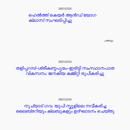
28/07/2026
ഹെൽത്ത് കെയർ ആൻഡ് യോഗ
ക്ലാസ് സംഘടിപ്പിച്ചു
പരസ്യം
28/07/2026
തളിപ്പറമ്പ്–ശ്രീകണ്ഠപുരം–ഇരിട്ടി സംസ്ഥാനപാത
വികസനം: ജനകീയ കമ്മിറ്റി രൂപീകരിച്ചു
28/07/2026
നുച്യാട് ഗവ. യുപി സ്കൂളിലെ നവീകരിച്ച
ലൈബ്രറിയും ക്ലബുകളും ഉദ്ഘാടനം ചെയ്തു