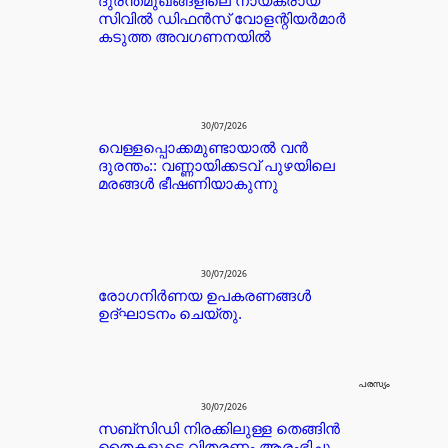
ദുരന്തമുഖങ്ങളിലെ നായകരായ
സിവിൽ ഡിഫൻസ് വോളന്റിയർമാർ
കടുത്ത അവഗണനയിൽ
30/07/2026
വെള്ളപ്പൊക്കമുണ്ടായാൽ വൻ
ദുരന്തം:: വണ്ണായിക്കടവ് പുഴയിലെ
മരങ്ങൾ ഭീഷണിയാകുന്നു
30/07/2026
രോഗനിർണയ ഉപകരണങ്ങൾ
ഉദ്ഘാടനം ചെയ്തു.
പരസ്യം
30/07/2026
സബ്സിഡി നിരക്കിലുള്ള തെങ്ങിൻ
തൈകളുടെ വിതരണം ആരംഭിച്ചു.