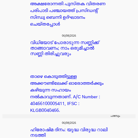
അക്ഷരോന്നതി പുസ്തക വിതരണ
പരിപാടി പഞ്ചായത്ത് പ്രസിഡൻ്റ്
സിന്ധു ബെന്നി ഉദ്ഘാടനം
ചെയ്തപ്പോൾ
06/08/2026
വിധിയോട് പോരാടുന്ന സണ്ണിക്ക്
താങ്ങാവണം; നാം ഒരുമിച്ചാൽ
സണ്ണി തിരിച്ചുവരും
താഴെ കൊടുത്തിട്ടുള്ള
അക്കൗണ്ടിലേക്ക് ഓരോത്തർക്കും
കഴിയുന്ന സഹായം
നൽകാവുന്നതാണ്. A/C Number :
40466100005411, IFSC :
KLGB0040466.
പരസ്യം
06/08/2026
ഹിരോഷിമ ദിനം: യുദ്ധ വിരുദ്ധ റാലി
നടത്തി