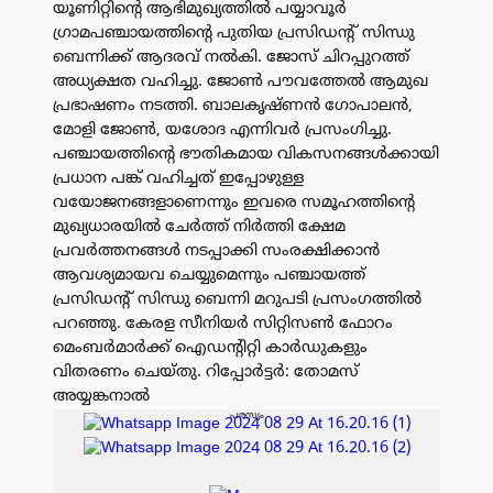
യൂണിറ്റിൻ്റെ ആഭിമുഖ്യത്തിൽ പയ്യാവൂർ
ഗ്രാമപഞ്ചായത്തിൻ്റെ പുതിയ പ്രസിഡൻ്റ് സിന്ധു
ബെന്നിക്ക് ആദരവ് നൽകി. ജോസ് ചിറപ്പുറത്ത്
അധ്യക്ഷത വഹിച്ചു. ജോൺ പൗവത്തേൽ ആമുഖ
പ്രഭാഷണം നടത്തി. ബാലകൃഷ്ണൻ ഗോപാലൻ,
മോളി ജോൺ, യശോദ എന്നിവർ പ്രസംഗിച്ചു.
പഞ്ചായത്തിൻ്റെ ഭൗതികമായ വികസനങ്ങൾക്കായി
പ്രധാന പങ്ക് വഹിച്ചത് ഇപ്പോഴുള്ള
വയോജനങ്ങളാണെന്നും ഇവരെ സമൂഹത്തിൻ്റെ
മുഖ്യധാരയിൽ ചേർത്ത് നിർത്തി ക്ഷേമ
പ്രവർത്തനങ്ങൾ നടപ്പാക്കി സംരക്ഷിക്കാൻ
ആവശ്യമായവ ചെയ്യുമെന്നും പഞ്ചായത്ത്
പ്രസിഡൻ്റ് സിന്ധു ബെന്നി മറുപടി പ്രസംഗത്തിൽ
പറഞ്ഞു. കേരള സീനിയർ സിറ്റിസൺ ഫോറം
മെംബർമാർക്ക് ഐഡൻ്റിറ്റി കാർഡുകളും
വിതരണം ചെയ്തു. റിപ്പോർട്ടർ: തോമസ്
അയ്യങ്കനാൽ
പരസ്യം