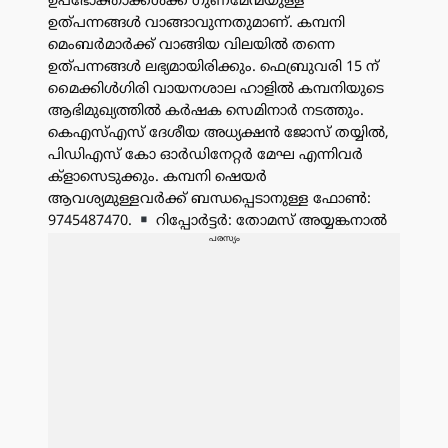
ഉപഭോക്താക്കൾക്ക് ഗുണമേന്മയുള്ള
ഉത്പന്നങ്ങൾ വാങ്ങാവുന്നതുമാണ്. കമ്പനി
മെംബർമാർക്ക് വാങ്ങിയ വിലയിൽ തന്നെ
ഉത്പന്നങ്ങൾ ലഭ്യമായിരിക്കും. ഫെബ്രുവരി 15 ന്
മൈക്കിൾഗിരി വായനശാല ഹാളിൽ കമ്പനിയുടെ
ആഭിമുഖ്യത്തിൽ കർഷക സെമിനാർ നടത്തും.
കെഎസ്എസ് ദേശീയ അധ്യക്ഷൻ ജോസ് തയ്യിൽ,
പിഡിഎസ് കോ ഓർഡിനേറ്റർ മേഘ എന്നിവർ
ക്ളാസെടുക്കും. കമ്പനി ഷെയർ
ആവശ്യമുള്ളവർക്ക് ബന്ധപ്പെടാനുള്ള ഫോൺ:
9745487470.
റിപ്പോർട്ടർ: തോമസ് അയ്യങ്കനാൽ
പരസ്യം