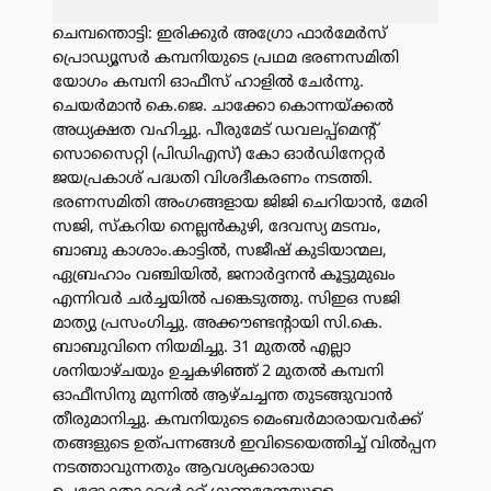
ചെമ്പന്തൊട്ടി: ഇരിക്കുർ അഗ്രോ ഫാർമേർസ്
പ്രൊഡ്യൂസർ കമ്പനിയുടെ പ്രഥമ ഭരണസമിതി
യോഗം കമ്പനി ഓഫീസ് ഹാളിൽ ചേർന്നു.
ചെയർമാൻ കെ.ജെ. ചാക്കോ കൊന്നയ്ക്കൽ
അധ്യക്ഷത വഹിച്ചു. പീരുമേട് ഡവലപ്പ്മെൻ്റ്
സൊസൈറ്റി (പിഡിഎസ്) കോ ഓർഡിനേറ്റർ
ജയപ്രകാശ് പദ്ധതി വിശദീകരണം നടത്തി.
ഭരണസമിതി അംഗങ്ങളായ ജിജി ചെറിയാൻ, മേരി
സജി, സ്കറിയ നെല്ലൻകുഴി, ദേവസ്യ മടമ്പം,
ബാബു കാശാം.കാട്ടിൽ, സജീഷ് കുടിയാന്മല,
ഏബ്രഹാം വഞ്ചിയിൽ, ജനാർദ്ദനൻ കൂട്ടുമുഖം
എന്നിവർ ചർച്ചയിൽ പങ്കെടുത്തു. സിഇഒ സജി
മാത്യു പ്രസംഗിച്ചു. അക്കൗണ്ടൻ്റായി സി.കെ.
ബാബുവിനെ നിയമിച്ചു. 31 മുതൽ എല്ലാ
ശനിയാഴ്ചയും ഉച്ചകഴിഞ്ഞ് 2 മുതൽ കമ്പനി
ഓഫീസിനു മുന്നിൽ ആഴ്ചച്ചന്ത തുടങ്ങുവാൻ
തീരുമാനിച്ചു. കമ്പനിയുടെ മെംബർമാരായവർക്ക്
തങ്ങളുടെ ഉത്പന്നങ്ങൾ ഇവിടെയെത്തിച്ച് വിൽപ്പന
നടത്താവുന്നതും ആവശ്യക്കാരായ