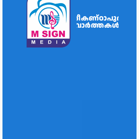
ശ്രീകണ്ഠാപുരം
വാർത്തകൾ