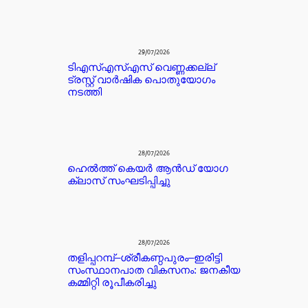
29/07/2026
ടിഎസ്എസ്എസ് വെണ്ണക്കല്ല്
ട്രസ്റ്റ് വാർഷിക പൊതുയോഗം
നടത്തി
28/07/2026
ഹെൽത്ത് കെയർ ആൻഡ് യോഗ
ക്ലാസ് സംഘടിപ്പിച്ചു
28/07/2026
തളിപ്പറമ്പ്–ശ്രീകണ്ഠപുരം–ഇരിട്ടി
സംസ്ഥാനപാത വികസനം: ജനകീയ
കമ്മിറ്റി രൂപീകരിച്ചു