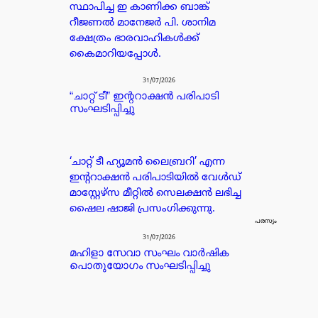
സ്ഥാപിച്ച ഇ കാണിക്ക ബാങ്ക്
റീജണൽ മാനേജർ പി. ശാനിമ
ക്ഷേത്രം ഭാരവാഹികൾക്ക്
കൈമാറിയപ്പോൾ.
31/07/2026
“ചാറ്റ് ടീ” ഇന്ററാക്ഷൻ പരിപാടി
സംഘടിപ്പിച്ചു
‘ചാറ്റ് ടീ ഹ്യൂമൻ ലൈബ്രറി’ എന്ന
ഇന്ററാക്ഷൻ പരിപാടിയിൽ വേൾഡ്
മാസ്റ്റേഴ്സ മീറ്റിൽ സെലക്ഷൻ ലഭിച്ച
ഷൈല ഷാജി പ്രസംഗിക്കുന്നു.
പരസ്യം
31/07/2026
മഹിളാ സേവാ സംഘം വാർഷിക
പൊതുയോഗം സംഘടിപ്പിച്ചു