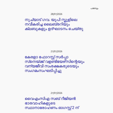
പരസ്യം
28/07/2026
നുച്യാട് ഗവ. യുപി സ്കൂളിലെ
നവീകരിച്ച ലൈബ്രറിയും
ക്ലബുകളും ഉദ്ഘാടനം ചെയ്തു
27/07/2026
കേരളാ ഫോറസ്റ്റ് സർപ്പാ
സ്‌നെയ്ക്ക് വളണ്ടിയേഴ്‌സിന്റെയും
വന്യജീവി സംരക്ഷകരുടെയും
സംഗമംസംഘടിപ്പിച്ചു
27/07/2026
വൈഎംസിഎ സബ് റീജിയൻ
ഭാരവാഹികളുടെ
സ്ഥാനാരോഹണം ഓഗസ്റ്റ് 2 ന്