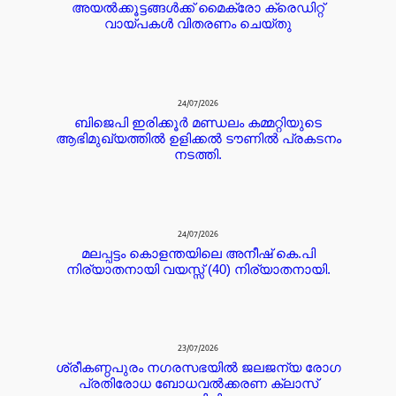
അയൽക്കൂട്ടങ്ങൾക്ക് മൈക്രോ ക്രെഡിറ്റ്‌
വായ്പകൾ വിതരണം ചെയ്തു
24/07/2026
ബിജെപി ഇരിക്കൂർ മണ്ഡലം കമ്മറ്റിയുടെ
ആഭിമുഖ്യത്തിൽ ഉളിക്കൽ ടൗണിൽ പ്രകടനം
നടത്തി.
24/07/2026
മലപ്പട്ടം കൊളന്തയിലെ അനീഷ് കെ.പി
നിര്യാതനായി വയസ്സ് (40) നിര്യാതനായി.
23/07/2026
ശ്രീകണ്ഠപുരം നഗരസഭയിൽ ജലജന്യ രോഗ
പ്രതിരോധ ബോധവൽക്കരണ ക്ലാസ്