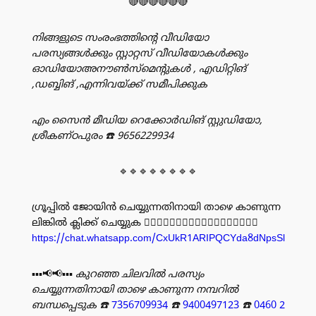
🔴🔴🔴🔴🔴🔴
നിങ്ങളുടെ സംരംഭത്തിൻ്റെ വീഡിയോ
പരസ്യങ്ങൾക്കും സ്റ്റാറ്റസ് വീഡിയോകൾക്കും
ഓഡിയോഅനൗൺസ്‌മെന്റുകൾ , എഡിറ്റിങ്
,ഡബ്ബിങ് ,എന്നിവയ്ക്ക് സമീപിക്കുക
എം സൈൻ മീഡിയ റെക്കോർഡിങ് സ്റ്റുഡിയോ,
ശ്രീകണ്ഠപുരം
☎️ 9656229934
🔹🔹🔹🔹🔹🔹🔹🔹
ഗ്രൂപ്പിൽ ജോയിൻ ചെയ്യുന്നതിനായി താഴെ കാണുന്ന
ലിങ്കിൽ ക്ലിക്ക് ചെയ്യുക 👇🏻👇🏻👇🏻👇🏻👇🏻👇🏻👇🏻👇🏻👇🏻
https://chat.whatsapp.com/CxUkR1ARIPQCYda8dNpsSl
▪️▪️▪️📢📢▪️▪️▪️
കുറഞ്ഞ ചിലവിൽ പരസ്യം
ചെയ്യുന്നതിനായി താഴെ കാണുന്ന നമ്പറിൽ
ബന്ധപ്പെടുക
☎️
7356709934
☎️
9400497123
☎️
0460 2