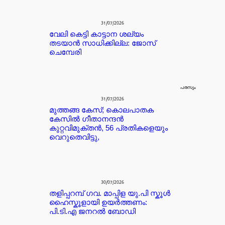
31/07/2026
വേലി കെട്ടി കാട്ടാന ശല്യം
തടയാൻ സാധിക്കില്ല: ജോസ്
ചെമ്പേരി
പരസ്യം
31/07/2026
മുത്തങ്ങ കേസ്; കൊലപാതക
കേസില്‍ ഗീതാനന്ദൻ
കുറ്റവിമുക്തന്‍, 56 പ്രതികളെയും
വെറുതെവിട്ടു,
30/07/2026
തളിപ്പറമ്പ് ഗവ. മാപ്പിള യു.പി സ്കൂൾ
ഹൈസ്കൂളായി ഉയർത്തണം:
പി.ടി.എ ജനറൽ ബോഡി