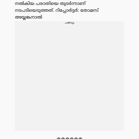
നൽകിയ പരാതിയെ തുടർന്നാണ്
നടപടിയെടുത്തത്. റിപ്പോർട്ടർ: തോമസ്
അയ്യങ്കനാൽ
പരസ്യം