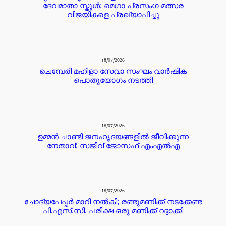
ദേവമാതാ സ്കൂൾ; മെഗാ പ്രസംഗ മത്സര
വിജയികളെ പ്രഖ്യാപിച്ചു
18/07/2026
ചെമ്പേരി മഹിളാ സേവാ സംഘം വാർഷിക
പൊതുയോഗം നടത്തി
18/07/2026
ഉമ്മൻ ചാണ്ടി ജനഹൃദയങ്ങളിൽ ജീവിക്കുന്ന
നേതാവ്: സജീവ് ജോസഫ് എംഎൽഎ
18/07/2026
ചോദ്യപേപ്പർ മാറി നൽകി; രണ്ടുമണിക്ക് നടക്കേണ്ട
പി.എസ്.സി. പരീക്ഷ ഒരു മണിക്ക് റദ്ദാക്കി