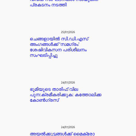
പ്രകടനം നടത്തി
25/07/2026
ചെങ്ങളായിൽ സി.ഡി.എസ്
അംഗങ്ങൾക്ക് ‘സമഗ്രം’
ശേഷിവികസന പരിശീലനം
സംഘടിപ്പിച്ചു
24/07/2026
ഭൂമിയുടെ താരിഫ് വില
പുന:ക്രമീകരിക്കുക: കത്തോലിക്ക
കോൺഗ്രസ്
24/07/2026
അയൽക്കൂട്ടങ്ങൾക്ക് മൈക്രോ