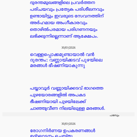
ദുരന്തമുഖങ്ങളിലെ പ്രവർത്തന
പരിചയവും പ്രത്യേക പരിശീലനവും
ഉണ്ടായിട്ടും ഇവരുടെ സേവനത്തിന്
അർഹമായ അംഗീകാരവും
തൊഴിൽപരമായ പരിഗണനയും
ലഭിക്കുന്നില്ലെന്നാണ് ആക്ഷേപം.
30/07/2026
വെള്ളപ്പൊക്കമുണ്ടായാൽ വൻ
ദുരന്തം:: വണ്ണായിക്കടവ് പുഴയിലെ
മരങ്ങൾ ഭീഷണിയാകുന്നു
പയ്യാവൂർ വണ്ണായിക്കടവ് ഭാഗത്തെ
പുഴയോരങ്ങളിൽ അപകട
ഭീഷണിയായി പുഴയിലേക്ക്
ചാഞ്ഞുവീണ നിലയിലുള്ള മരങ്ങൾ.
പരസ്യം
30/07/2026
രോഗനിർണയ ഉപകരണങ്ങൾ
ഉദ്ഘാടനം ചെയ്തു.