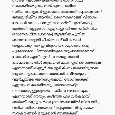
ഗർഭിണികൾക്ക് കൂടുതൽ ആശ്വാസവും
സുരക്ഷിതത്വവും നൽകുന്ന പുതിയ
സമീപനങ്ങളാണ് ഇന്നത്തെ കാലത്ത് ആവശ്യമെന്ന്
ഒബ്‌സ്റ്റട്രിക്‌സ് ആൻഡ് ഗൈനക്കോളജി വിഭാഗം
മേധാവി ഡോ. ഹസൂരിയ സാദിഖ് ചൂണ്ടിക്കാട്ടി.
ബർത്ത് സ്യൂട്ടുകൾ, എപ്പിഡ്യൂറൽ അനൽജീസിയ
(വേദനരഹിത പ്രസവം) തുടങ്ങിയ പുതിയ
ഗൈനക്കോളജി ചികിത്സാ രീതികൾക്ക്
തയ്യാറാകുന്നത് ഇവിടുത്തെ സമൂഹത്തിന്റെ
പുരോഗമന ചിന്താഗതിയുടെ സൂചനയാണെന്ന്
ഡോ. മീര എസ്.എസ് പറഞ്ഞു. രോഗീ
പരിചരണത്തിൽ കൂടുതൽ മുന്നേറ്റങ്ങൾ നടത്തുക
എന്നതാണ് കണ്ണൂർ ആസ്റ്റർ മിംസ് ലക്ഷ്യമിടുന്നത്.
ആരോഗ്യരംഗത്തെ സാങ്കേതികവിദ്യയുടെ
വളർച്ചയ്ക്ക് അനുസൃതമായി രോഗികൾക്ക്
ഏറ്റവും സുരക്ഷിതവും അന്താരാഷ്ട്ര
നിലവാരമുള്ളതുമായ ചികിത്സ ലഭ്യമാക്കുക
എന്നതാണ് ദൗത്യം. കഴിഞ്ഞ ഏഴ് വർഷമായി
ബർത്ത് സ്യൂട്ടുകൾക്ക് ഈ മേഖലയിൽ നിന്ന് ലഭിച്ച
വലിയ സ്വീകാര്യതയാണ് കൂടുതൽ വിപുലമായ
സൗകര്യങ്ങൾ ഒരുക്കാൻ ഞങ്ങൾക്ക്