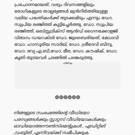
പ്രചോദനമായത്. വരും ദിവസങ്ങളിലും
രോഗികളുടെ താല്പര്യങ്ങൾ മുൻനിർത്തിയുള്ള
വലിയ പദ്ധതികൾക്ക് തുടക്കമിടും എന്നും ഡോ.
സുപ്രിയ രഞ്ജിത്ത് കൂട്ടിച്ചേർത്തു. ഡോ. സുപ്രിയ
രഞ്ജിത്ത്, ഒബ്‌സ്റ്റട്രിക്‌സ് ആൻഡ് ഗൈനക്കോളജി
വിഭാഗം ഡയറക്ടർ ഡോ. ജുബൈരിയത്, മേധാവി
ഡോ. ഹാസൂരിയ സാദിഖ്, ഡോ. ശ്രീദേവി ബിനു,
ഡോ. ഭവ്യ എ.ബി,ഡോ. മീര, ഡോ. കൗഷിക്, ഡോ.
കൃതി തുടയവർ ചടങ്ങിൽ പങ്കെടുത്തു.
പരസ്യം
🔴🔴🔴🔴🔴🔴
നിങ്ങളുടെ സംരംഭത്തിൻ്റെ വീഡിയോ
പരസ്യങ്ങൾക്കും സ്റ്റാറ്റസ് വീഡിയോകൾക്കും
ഓഡിയോഅനൗൺസ്‌മെന്റുകൾ , എഡിറ്റിങ്
,ഡബ്ബിങ് ,എന്നിവയ്ക്ക് സമീപിക്കുക