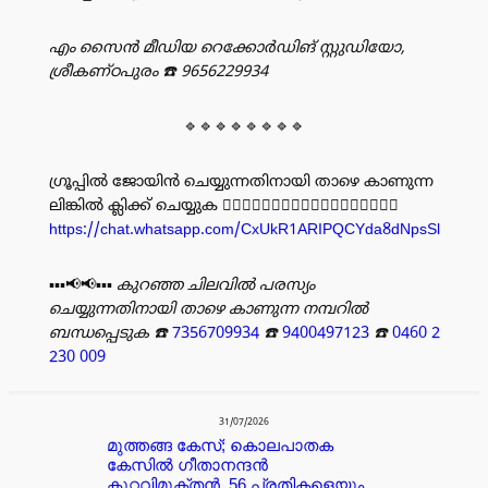
എം സൈൻ മീഡിയ റെക്കോർഡിങ് സ്റ്റുഡിയോ,
ശ്രീകണ്ഠപുരം
☎️ 9656229934
🔹🔹🔹🔹🔹🔹🔹🔹
ഗ്രൂപ്പിൽ ജോയിൻ ചെയ്യുന്നതിനായി താഴെ കാണുന്ന
ലിങ്കിൽ ക്ലിക്ക് ചെയ്യുക 👇🏻👇🏻👇🏻👇🏻👇🏻👇🏻👇🏻👇🏻👇🏻
https://chat.whatsapp.com/CxUkR1ARIPQCYda8dNpsSl
▪️▪️▪️📢📢▪️▪️▪️
കുറഞ്ഞ ചിലവിൽ പരസ്യം
ചെയ്യുന്നതിനായി താഴെ കാണുന്ന നമ്പറിൽ
ബന്ധപ്പെടുക
☎️
7356709934
☎️
9400497123
☎️
0460 2
230 009
പരസ്യം
31/07/2026
മുത്തങ്ങ കേസ്; കൊലപാതക
കേസില്‍ ഗീതാനന്ദൻ
കുറ്റവിമുക്തന്‍, 56 പ്രതികളെയും