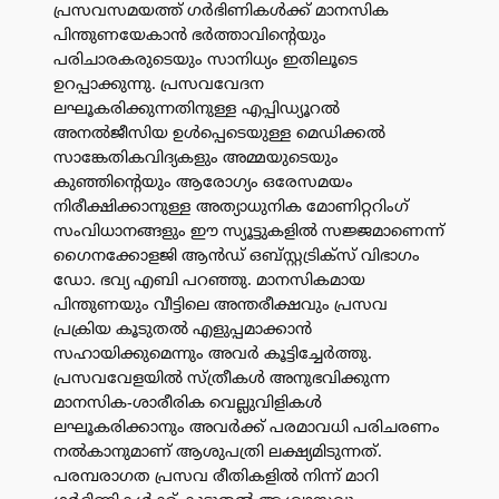
പ്രസവസമയത്ത് ഗർഭിണികൾക്ക് മാനസിക
പിന്തുണയേകാൻ ഭർത്താവിന്റെയും
പരിചാരകരുടെയും സാനിധ്യം ഇതിലൂടെ
ഉറപ്പാക്കുന്നു. പ്രസവവേദന
ലഘൂകരിക്കുന്നതിനുള്ള എപ്പിഡ്യൂറൽ
അനൽജീസിയ ഉൾപ്പെടെയുള്ള മെഡിക്കൽ
സാങ്കേതികവിദ്യകളും അമ്മയുടെയും
കുഞ്ഞിന്റെയും ആരോഗ്യം ഒരേസമയം
നിരീക്ഷിക്കാനുള്ള അത്യാധുനിക മോണിറ്ററിംഗ്
സംവിധാനങ്ങളും ഈ സ്യൂട്ടുകളിൽ സജ്ജമാണെന്ന്
ഗൈനക്കോളജി ആൻഡ് ഒബ്‌സ്റ്റട്രിക്‌സ് വിഭാഗം
ഡോ. ഭവ്യ എബി പറഞ്ഞു. മാനസികമായ
പിന്തുണയും വീട്ടിലെ അന്തരീക്ഷവും പ്രസവ
പ്രക്രിയ കൂടുതൽ എളുപ്പമാക്കാൻ
സഹായിക്കുമെന്നും അവർ കൂട്ടിച്ചേർത്തു.
പ്രസവവേളയിൽ സ്ത്രീകൾ അനുഭവിക്കുന്ന
മാനസിക-ശാരീരിക വെല്ലുവിളികൾ
ലഘൂകരിക്കാനും അവർക്ക് പരമാവധി പരിചരണം
നൽകാനുമാണ് ആശുപത്രി ലക്ഷ്യമിടുന്നത്.
പരമ്പരാഗത പ്രസവ രീതികളിൽ നിന്ന് മാറി