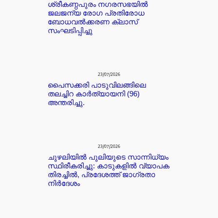
ശ്രീകണ്ഠപുരം നഗരസഭയിൽ
ജലജന്യ രോഗ പ്രതിരോധ
ബോധവൽക്കരണ ക്ലാസ്
സംഘടിപ്പിച്ചു
23/07/2026
പൈസക്കരി പാടുവിലങ്ങിലെ
തലച്ചിറ കാർത്യായനി (96)
അന്തരിച്ചു.
23/07/2026
ചുഴലിയിൽ പുലിയുടെ സാന്നിധ്യം
സ്ഥിരീകരിച്ചു: കാടുകളിൽ വ്യാപക
തിരച്ചിൽ, പ്രദേശത്ത് ജാഗ്രതാ
നിർദേശം