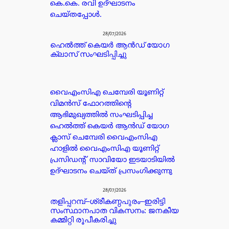
കെ.കെ. രവി ഉദ്ഘാടനം
ചെയ്തപ്പോൾ.
28/07/2026
ഹെൽത്ത് കെയർ ആൻഡ് യോഗ
ക്ലാസ് സംഘടിപ്പിച്ചു
വൈഎംസിഎ ചെമ്പേരി യൂണിറ്റ്
വിമൻസ് ഫോറത്തിന്റെ
ആഭിമുഖ്യത്തിൽ സംഘടിപ്പിച്ച
ഹെൽത്ത് കെയർ ആൻഡ് യോഗ
ക്ലാസ് ചെമ്പേരി വൈഎംസിഎ
ഹാളിൽ വൈഎംസിഎ യൂണിറ്റ്
പ്രസിഡൻ്റ് സാവിയോ ഇടയാടിയിൽ
ഉദ്ഘാടനം ചെയ്ത് പ്രസംഗിക്കുന്നു
28/07/2026
തളിപ്പറമ്പ്–ശ്രീകണ്ഠപുരം–ഇരിട്ടി
സംസ്ഥാനപാത വികസനം: ജനകീയ
കമ്മിറ്റി രൂപീകരിച്ചു