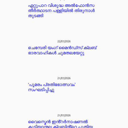
ഏറ്റുപാറ വിശുദ്ധ അൽഫോൻസ
തീർത്ഥാടന പള്ളിയിൽ തിരുനാൾ
തുടങ്ങി
22/07/2026
ചെമ്പേരി യംഗ് മൈൻഡ്സ് ക്ലബ്
ഭാരവാഹികൾ ചുമതലയേറ്റു
21/07/2026
‘പൂമരം പ്രതിഭോത്സവം’
സംഘടിപ്പിച്ചു
21/07/2026
വൈസ്മെൻ ഇൻ്റർനാഷണൽ
കുടിയാന്മല ക്ലബിൻ്റെ പുതിയ