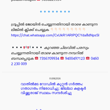
ഗ്രൂപ്പിൽ ജോയിൻ ചെയ്യുന്നതിനായി താഴെ കാണുന്ന
ലിങ്കിൽ ക്ലിക്ക് ചെയ്യുക
https://chat.whatsapp.com/CxUkR1ARIPQCYda8dNpsSl
കുറഞ്ഞ ചിലവിൽ പരസ്യം
ചെയ്യുന്നതിനായി താഴെ കാണുന്ന നമ്പറിൽ
ബന്ധപ്പെടുക
7356709934
9400497123
0460
2 230 009
പരസ്യം
07/08/2026
വാതിൽമട റോഡിൽ കൂറ്റൻ ഗർത്തം:
ഗതാഗതം നിരോധിച്ചു; ജില്ലാ കളക്ടർ
വിഷ്ണുരാജ് സ്ഥലം സന്ദർശിച്ചു