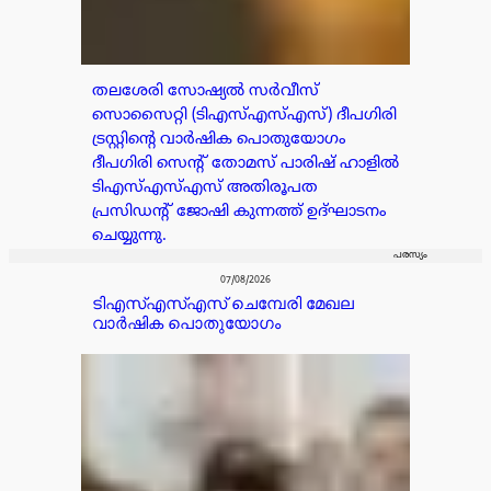
തലശേരി സോഷ്യൽ സർവീസ്
സൊസൈറ്റി (ടിഎസ്എസ്എസ്) ദീപഗിരി
ട്രസ്റ്റിന്റെ വാർഷിക പൊതുയോഗം
ദീപഗിരി സെന്റ് തോമസ് പാരിഷ് ഹാളിൽ
ടിഎസ്എസ്എസ് അതിരൂപത
പ്രസിഡൻ്റ് ജോഷി കുന്നത്ത് ഉദ്ഘാടനം
ചെയ്യുന്നു.
പരസ്യം
07/08/2026
ടിഎസ്എസ്എസ് ചെമ്പേരി മേഖല
വാർഷിക പൊതുയോഗം