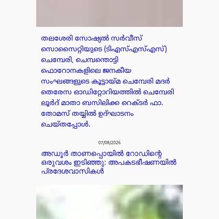
തലശേരി സോഷ്യൽ സർവീസ്
സൊസൈറ്റിയുടെ (ടിഎസ്എസ്എസ്)
ചെമ്പേരി, ചെമ്പന്തൊട്ടി
ഫൊറോനകളിലെ ജനകീയ
സംഘങ്ങളുടെ കൂട്ടായ്മ ചെമ്പേരി മദർ
തെരേസ ഓഡിറ്റോറിയത്തിൽ ചെമ്പേരി
ലൂർദ് മാതാ ബസിലിക്ക റെക്ടർ ഫാ.
തോമസ് തയ്യിൽ ഉദ്ഘാടനം
ചെയ്തപ്പോൾ.
07/08/2026
അഡൂർ താണപ്പൊയിൽ റോഡിന്റെ
ഒരുവശം ഇടിഞ്ഞു: അപകടഭീഷണയിൽ
പ്രദേശവാസികൾ