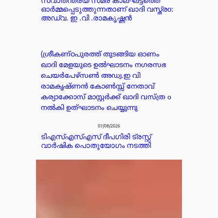
സ്വാതന്ത്ര്യ സമര കാലഘട്ടത്തെ
ഓർമ്മപ്പെടുത്തുന്നതാണ് ഖാദി വസ്ത്രo:
അഡ്വ. ഇ .വി .രാമകൃഷ്ണൻ
(ശ്രീകണ്ഠപുരത്ത് തുടങ്ങിയ ഓണം
ഖാദി മേളയുടെ ഉൽഘാടനം നഗരസഭ
ചെയർപേഴ്സൺ അഡ്വ.ഇ വി
രാമകൃഷ്ണൻ കോൺസ്സ് നേതാവ്
കര്യാക്കോസ് മാസ്റ്റർക്ക് ഖാദി വസ്ത്ര o
നൽകി ഉത്ഘാടനം ചെയ്യുന്നു
07/08/2026
ടിഎസ്എസ്എസ് ദീപഗിരി ട്രസ്റ്റ്
വാർഷിക പൊതുയോഗം നടത്തി