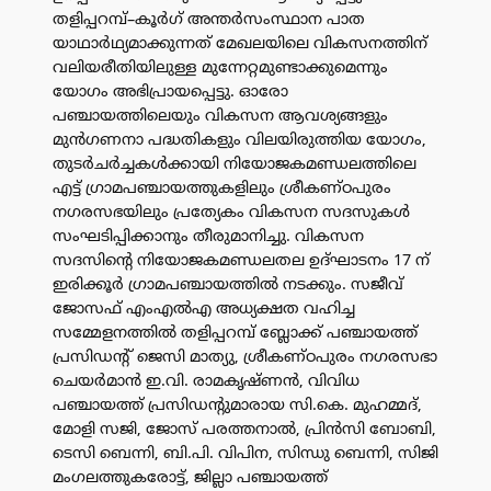
തളിപ്പറമ്പ്–കൂർഗ് അന്തർസംസ്ഥാന പാത
യാഥാർഥ്യമാക്കുന്നത് മേഖലയിലെ വികസനത്തിന്
വലിയരീതിയിലുള്ള മുന്നേറ്റമുണ്ടാക്കുമെന്നും
യോഗം അഭിപ്രായപ്പെട്ടു. ഓരോ
പഞ്ചായത്തിലെയും വികസന ആവശ്യങ്ങളും
മുൻഗണനാ പദ്ധതികളും വിലയിരുത്തിയ യോഗം,
തുടർചർച്ചകൾക്കായി നിയോജകമണ്ഡലത്തിലെ
എട്ട് ഗ്രാമപഞ്ചായത്തുകളിലും ശ്രീകണ്ഠപുരം
നഗരസഭയിലും പ്രത്യേകം വികസന സദസുകൾ
സംഘടിപ്പിക്കാനും തീരുമാനിച്ചു. വികസന
സദസിന്റെ നിയോജകമണ്ഡലതല ഉദ്ഘാടനം 17 ന്
ഇരിക്കൂർ ഗ്രാമപഞ്ചായത്തിൽ നടക്കും. സജീവ്
ജോസഫ് എംഎൽഎ അധ്യക്ഷത വഹിച്ച
സമ്മേളനത്തിൽ തളിപ്പറമ്പ് ബ്ലോക്ക് പഞ്ചായത്ത്
പ്രസിഡന്റ് ജെസി മാത്യു, ശ്രീകണ്ഠപുരം നഗരസഭാ
ചെയർമാൻ ഇ.വി. രാമകൃഷ്ണൻ, വിവിധ
പഞ്ചായത്ത് പ്രസിഡന്റുമാരായ സി.കെ. മുഹമ്മദ്,
മോളി സജി, ജോസ് പരത്തനാൽ, പ്രിൻസി ബോബി,
ടെസി ബെന്നി, ബി.പി. വിപിന, സിന്ധു ബെന്നി, സിജി
മംഗലത്തുകരോട്ട്, ജില്ലാ പഞ്ചായത്ത്