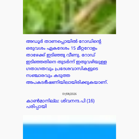
അഡൂർ താണപ്പൊയിൽ റോഡിന്റെ
ഒരുവശം ഏകദേശം 15 മീറ്ററോളം
താഴേക്ക് ഇടിഞ്ഞു വീണു. റോഡ്
ഇടിഞ്ഞതിനെ തുടർന്ന് ഇതുവഴിയുള്ള
ഗതാഗതവും പ്രദേശവാസികളുടെ
സഞ്ചാരവും കടുത്ത
അപകടഭീഷണിയിലായിരിക്കുകയാണ്.
07/08/2026
കാൺമാനില്ല: ശിവനന്ദ.പി (16)
പരിപ്പായി