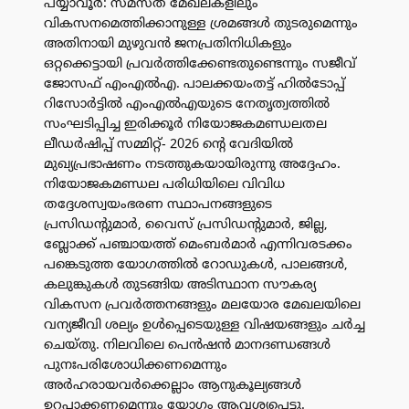
പയ്യാവൂർ: സമസ്ത മേഖലകളിലും
വികസനമെത്തിക്കാനുള്ള ശ്രമങ്ങൾ തുടരുമെന്നും
അതിനായി മുഴുവൻ ജനപ്രതിനിധികളും
ഒറ്റക്കെട്ടായി പ്രവർത്തിക്കേണ്ടതുണ്ടെന്നും സജീവ്
ജോസഫ് എംഎൽഎ. പാലക്കയംതട്ട് ഹിൽടോപ്പ്
റിസോർട്ടിൽ എംഎൽഎയുടെ നേതൃത്വത്തിൽ
സംഘടിപ്പിച്ച ഇരിക്കൂർ നിയോജകമണ്ഡലതല
ലീഡർഷിപ്പ് സമ്മിറ്റ്- 2026 ൻ്റെ വേദിയിൽ
മുഖ്യപ്രഭാഷണം നടത്തുകയായിരുന്നു അദ്ദേഹം.
നിയോജകമണ്ഡല പരിധിയിലെ വിവിധ
തദ്ദേശസ്വയംഭരണ സ്ഥാപനങ്ങളുടെ
പ്രസിഡന്റുമാർ, വൈസ് പ്രസിഡന്റുമാർ, ജില്ല,
ബ്ലോക്ക് പഞ്ചായത്ത് മെംബർമാർ എന്നിവരടക്കം
പങ്കെടുത്ത യോഗത്തിൽ റോഡുകൾ, പാലങ്ങൾ,
കലുങ്കുകൾ തുടങ്ങിയ അടിസ്ഥാന സൗകര്യ
വികസന പ്രവർത്തനങ്ങളും മലയോര മേഖലയിലെ
വന്യജീവി ശല്യം ഉൾപ്പെടെയുള്ള വിഷയങ്ങളും ചർച്ച
ചെയ്തു. നിലവിലെ പെൻഷൻ മാനദണ്ഡങ്ങൾ
പുനഃപരിശോധിക്കണമെന്നും
അർഹരായവർക്കെല്ലാം ആനുകൂല്യങ്ങൾ
ഉറപ്പാക്കണമെന്നും യോഗം ആവശ്യപ്പെട്ടു.