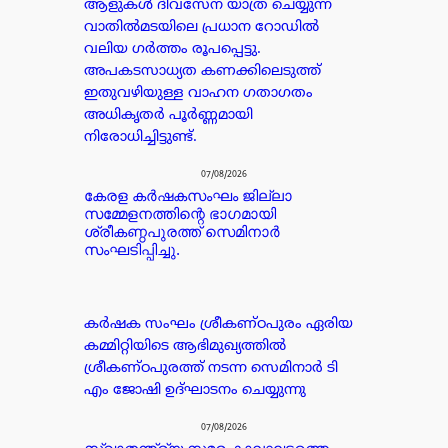
ആളുകൾ ദിവസേന യാത്ര ചെയ്യുന്ന
വാതിൽമടയിലെ പ്രധാന റോഡിൽ
വലിയ ഗർത്തം രൂപപ്പെട്ടു.
അപകടസാധ്യത കണക്കിലെടുത്ത്
ഇതുവഴിയുള്ള വാഹന ഗതാഗതം
അധികൃതർ പൂർണ്ണമായി
നിരോധിച്ചിട്ടുണ്ട്.
07/08/2026
കേരള കർഷകസംഘം ജില്ലാ
സമ്മേളനത്തിന്റെ ഭാഗമായി
ശ്രീകണ്ഠപുരത്ത് സെമിനാർ
സംഘടിപ്പിച്ചു.
കർഷക സംഘം ശ്രീകണ്ഠപുരം ഏരിയ
കമ്മിറ്റിയിടെ ആഭിമുഖ്യത്തിൽ
ശ്രീകണ്ഠപുരത്ത് നടന്ന സെമിനാർ ടി
എം ജോഷി ഉദ്ഘാടനം ചെയ്യുന്നു
07/08/2026