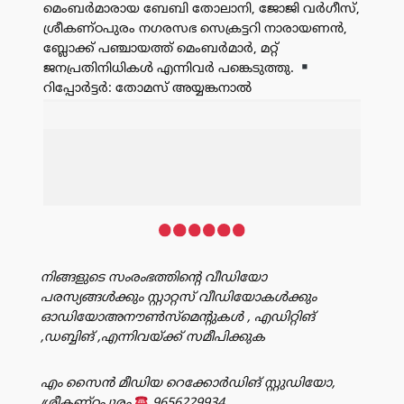
മെംബർമാരായ ബേബി തോലാനി, ജോജി വർഗീസ്,
ശ്രീകണ്ഠപുരം നഗരസഭ സെക്രട്ടറി നാരായണൻ,
ബ്ലോക്ക് പഞ്ചായത്ത് മെംബർമാർ, മറ്റ്
ജനപ്രതിനിധികൾ എന്നിവർ പങ്കെടുത്തു.
റിപ്പോർട്ടർ: തോമസ് അയ്യങ്കനാൽ
പരസ്യം
നിങ്ങളുടെ സംരംഭത്തിൻ്റെ വീഡിയോ
പരസ്യങ്ങൾക്കും സ്റ്റാറ്റസ് വീഡിയോകൾക്കും
ഓഡിയോഅനൗൺസ്‌മെന്റുകൾ , എഡിറ്റിങ്
,ഡബ്ബിങ് ,എന്നിവയ്ക്ക് സമീപിക്കുക
എം സൈൻ മീഡിയ റെക്കോർഡിങ് സ്റ്റുഡിയോ,
ശ്രീകണ്ഠപുരം
9656229934