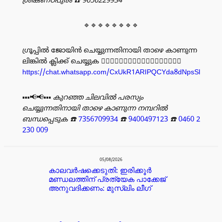
ശ്രീകണ്ഠപുരം
☎️ 9656229934
🔹🔹🔹🔹🔹🔹🔹🔹
ഗ്രൂപ്പിൽ ജോയിൻ ചെയ്യുന്നതിനായി താഴെ കാണുന്ന
ലിങ്കിൽ ക്ലിക്ക് ചെയ്യുക 👇🏻👇🏻👇🏻👇🏻👇🏻👇🏻👇🏻👇🏻👇🏻
https://chat.whatsapp.com/CxUkR1ARIPQCYda8dNpsSl
▪️▪️▪️📢📢▪️▪️▪️
കുറഞ്ഞ ചിലവിൽ പരസ്യം
ചെയ്യുന്നതിനായി താഴെ കാണുന്ന നമ്പറിൽ
ബന്ധപ്പെടുക
☎️
7356709934
☎️
9400497123
☎️
0460 2
230 009
പരസ്യം
05/08/2026
കാലവർഷക്കെടുതി: ഇരിക്കൂർ
മണ്ഡലത്തിന് പ്രത്യേക പാക്കേജ്
അനുവദിക്കണം: മുസ്ലിം ലീഗ്