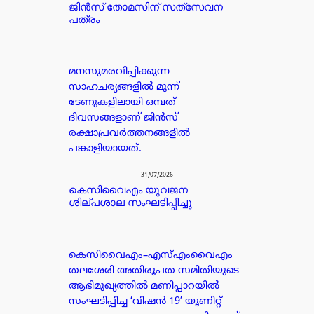
ജിൻസ് തോമസിന് സത്‌സേവന
പത്രം
മനസുമരവിപ്പിക്കുന്ന
സാഹചര്യങ്ങളിൽ മൂന്ന്
ടേണുകളിലായി ഒമ്പത്
ദിവസങ്ങളാണ് ജിൻസ്
രക്ഷാപ്രവർത്തനങ്ങളിൽ
പങ്കാളിയായത്.
31/07/2026
കെസിവൈഎം യുവജന
ശില്പശാല സംഘടിപ്പിച്ചു
കെസിവൈഎം–എസ്എംവൈഎം
തലശേരി അതിരൂപത സമിതിയുടെ
ആഭിമുഖ്യത്തിൽ മണിപ്പാറയിൽ
സംഘടിപ്പിച്ച ‘വിഷൻ 19’ യൂണിറ്റ്