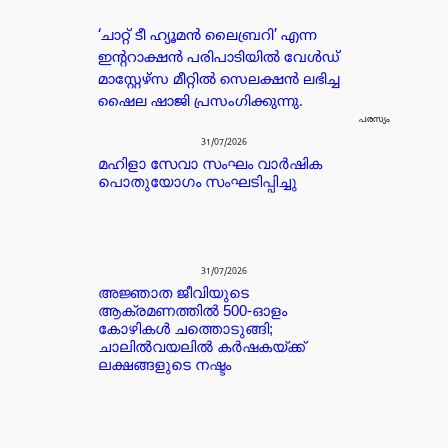
‘ചാറ്റ് ടീ ഹ്യൂമൻ ലൈബ്രറി’ എന്ന
ഇന്ററാക്ഷൻ പരിപാടിയിൽ വേൾഡ്
മാസ്റ്റേഴ്സ മീറ്റിൽ സെലക്ഷൻ ലഭിച്ച
ഷൈല ഷാജി പ്രസംഗിക്കുന്നു.
പരസ്യം
31/07/2026
മഹിളാ സേവാ സംഘം വാർഷിക
പൊതുയോഗം സംഘടിപ്പിച്ചു
31/07/2026
അജ്ഞാത ജീവിയുടെ
ആക്രമണത്തിൽ 500-ഓളം
കോഴികൾ ചത്തൊടുങ്ങി;
ചാലിൽവയലിൽ കർഷകയ്ക്ക്
ലക്ഷങ്ങളുടെ നഷ്ടം