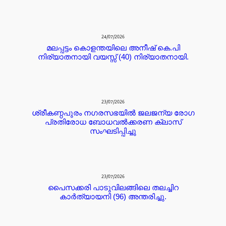
24/07/2026
മലപ്പട്ടം കൊളന്തയിലെ അനീഷ് കെ.പി
നിര്യാതനായി വയസ്സ് (40) നിര്യാതനായി.
23/07/2026
ശ്രീകണ്ഠപുരം നഗരസഭയിൽ ജലജന്യ രോഗ
പ്രതിരോധ ബോധവൽക്കരണ ക്ലാസ്
സംഘടിപ്പിച്ചു
23/07/2026
പൈസക്കരി പാടുവിലങ്ങിലെ തലച്ചിറ
കാർത്യായനി (96) അന്തരിച്ചു.