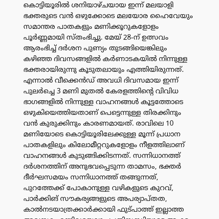
കൊട്ടിയൂരിൽ ശനിയാഴ്ചയായ ഇന്ന് മലയാളി
ഭക്തരുടെ വൻ ഒഴുക്കോടെ മലയോര ഹൈവേയും
സമാന്തര പാതകളും മണിക്കൂറുകളോളം
പൂർണ്ണമായി സ്തംഭിച്ചു. മേയ് 28-ന് ഉത്സവം
ആരംഭിച്ച് ദർശന പുണ്യം തുടങ്ങിയെങ്കിലും
കഴിഞ്ഞ ദിവസങ്ങളിൽ കർണാടകയിൽ നിന്നുള്ള
ഭക്തരായിരുന്നു കൂടുതലായും എത്തിയിരുന്നത്.
എന്നാൽ വീക്കെൻഡ് അവധി ദിവസമായ ഇന്ന്
പുലർച്ചെ 3 മണി മുതൽ കേരളത്തിന്റെ വിവിധ
ഭാഗങ്ങളിൽ നിന്നുള്ള വാഹനങ്ങൾ കൂട്ടത്തോടെ
ഒഴുകിയെത്തിയതാണ് പെട്ടെന്നുള്ള തിരക്കിനും
വൻ കുരുക്കിനും കാരണമായത്. രാവിലെ 10
മണിയോടെ കൊട്ടിയൂരിലേക്കുള്ള മൂന്ന് പ്രധാന
പാതകളിലും കിലോമീറ്ററുകളോളം നീളത്തിലാണ്
വാഹനങ്ങൾ കുടുങ്ങിക്കിടന്നത്. സന്നിധാനത്ത്
ദർശനത്തിന് അനുഭവപ്പെടുന്ന താമസം, ഭക്തർ
ദീർഘസമയം സന്നിധാനത്ത് തങ്ങുന്നത്,
പുറത്തേക്ക് പോകാനുള്ള വഴികളുടെ കുറവ്,
പാർക്കിങ് സൗകര്യങ്ങളുടെ അപര്യാപ്തത,
കാൽനടയാത്രക്കാർക്കായി ഫുട്പാത്ത് ഇല്ലാത്ത