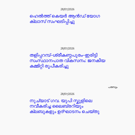
28/07/2026
ഹെൽത്ത് കെയർ ആൻഡ് യോഗ
ക്ലാസ് സംഘടിപ്പിച്ചു
28/07/2026
തളിപ്പറമ്പ്–ശ്രീകണ്ഠപുരം–ഇരിട്ടി
സംസ്ഥാനപാത വികസനം: ജനകീയ
കമ്മിറ്റി രൂപീകരിച്ചു
പരസ്യം
28/07/2026
നുച്യാട് ഗവ. യുപി സ്കൂളിലെ
നവീകരിച്ച ലൈബ്രറിയും
ക്ലബുകളും ഉദ്ഘാടനം ചെയ്തു