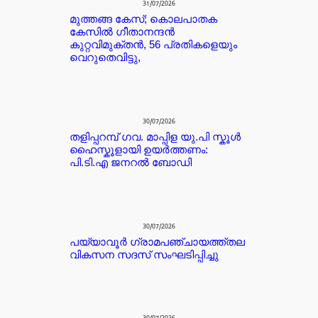
31/07/2026
മുത്തങ്ങ കേസ്; കൊലപാതക
കേസില്‍ ഗീതാനന്ദൻ
കുറ്റവിമുക്തന്‍, 56 പ്രതികളെയും
വെറുതെവിട്ടു,
30/07/2026
തളിപ്പറമ്പ് ഗവ. മാപ്പിള യു.പി സ്കൂൾ
ഹൈസ്കൂളായി ഉയർത്തണം:
പി.ടി.എ ജനറൽ ബോഡി
30/07/2026
പയ്യാവൂർ ഗ്രാമപഞ്ചായത്ത്തല
വികസന സദസ് സംഘടിപ്പിച്ചു