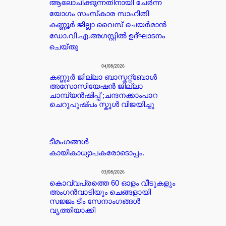
ആലോചിക്കുന്നതിനായി ചേർന്ന
യോഗം സംസ്കാര സാഹിതി
കണ്ണൂർ ജില്ലാ വൈസ് ചെയർമാൻ
ഡോ.വി.എ.അഗസ്റ്റിൽ ഉദ്ഘാടനം
ചെയ്തു
04/08/2026
കണ്ണൂർ ജില്ലാ ബാസ്കറ്റ്ബോൾ
അസോസിയേഷൻ ജില്ലാ
ചാമ്പ്യൻഷിപ്പ് ;ചന്ദനക്കാംപാറ
ചെറുപുഷ്പം സ്കൂൾ വിജയിച്ചു
ടീമംഗങ്ങൾ
കായികാധ്യാപകരോടൊപ്പം.
03/08/2026
കൊവ്വപ്രത്തെ 60 ഓളം വീടുകളും
അംഗൻവാടിയും ചെങ്ങളായി
സജ്ജം ടീം സേനാംഗങ്ങൾ
വൃത്തിയാക്കി