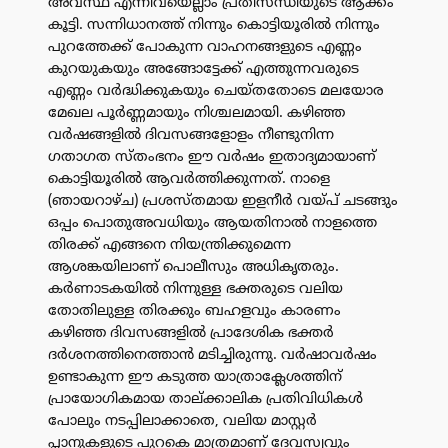
അവസ്ഥ എന്നിവയെല്ലാം പ്രതിസന്ധിയുടെ ആക്കം
കൂട്ടി. സന്നിധാനത്ത് നിന്നും കൊട്ടിയൂരിൽ നിന്നും
പുറത്തേക്ക് പോകുന്ന വാഹനങ്ങളുടെ എണ്ണം
കുറയുകയും അങ്ങോട്ടേക്ക് എത്തുന്നവരുടെ
എണ്ണം വർദ്ധിക്കുകയും ചെയ്തതോടെ മലയോര
മേഖല പൂർണ്ണമായും നിശ്ചലമായി. കഴിഞ്ഞ
വർഷങ്ങളിൽ ദിവസങ്ങളോളം നീണ്ടുനിന്ന
ഗതാഗത സ്തംഭനം ഈ വർഷം ഇതാദ്യമായാണ്
കൊട്ടിയൂരിൽ ആവർത്തിക്കുന്നത്. നാളെ
(ഞായറാഴ്ച) പ്രശസ്തമായ ഇളനീർ വയ്പ് ചടങ്ങും
ഒപ്പം പൊതുഅവധിയും ആയതിനാൽ നാളത്തെ
തിരക്ക് എങ്ങനെ നിയന്ത്രിക്കുമെന്ന
ആശങ്കയിലാണ് പൊലീസും അധികൃതരും.
കർണാടകയിൽ നിന്നുള്ള ഭക്തരുടെ വലിയ
തോതിലുള്ള തിരക്കും ബഹളവും കാരണം
കഴിഞ്ഞ ദിവസങ്ങളിൽ പ്രാദേശിക ഭക്തർ
ദർശനത്തിനെത്താൻ മടിച്ചിരുന്നു. വർഷാവർഷം
ഉണ്ടാകുന്ന ഈ കടുത്ത യാത്രാക്ലേശത്തിന്
പ്രായോഗികമായ താല്ക്കാലിക പ്രതിവിധികൾ
പോലും നടപ്പിലാക്കാതെ, വലിയ മാസ്റ്റർ
പ്ലാനുകളുടെ പുറകെ മാത്രമാണ് ദേവസ്വവും