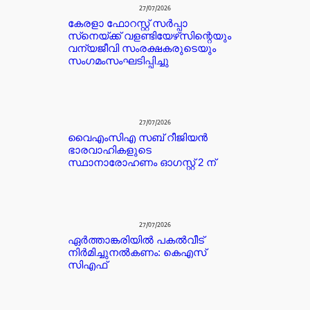
27/07/2026
കേരളാ ഫോറസ്റ്റ് സർപ്പാ
സ്‌നെയ്ക്ക് വളണ്ടിയേഴ്‌സിന്റെയും
വന്യജീവി സംരക്ഷകരുടെയും
സംഗമംസംഘടിപ്പിച്ചു
27/07/2026
വൈഎംസിഎ സബ് റീജിയൻ
ഭാരവാഹികളുടെ
സ്ഥാനാരോഹണം ഓഗസ്റ്റ് 2 ന്
27/07/2026
ഏർത്താങ്കരിയിൽ പകൽവീട്
നിർമിച്ചുനൽകണം: കെഎസ്
സിഎഫ്