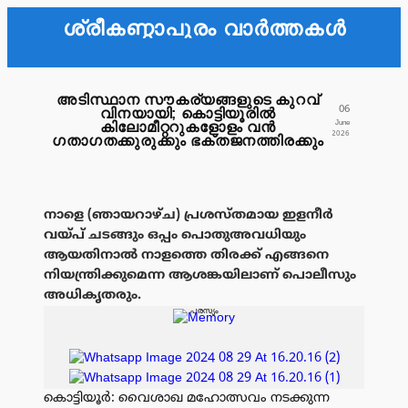
ശ്രീകണ്ഠാപുരം വാർത്തകൾ
അടിസ്ഥാന സൗകര്യങ്ങളുടെ കുറവ്
06
വിനയായി; കൊട്ടിയൂരിൽ
June
കിലോമീറ്ററുകളോളം വൻ
2026
ഗതാഗതക്കുരുക്കും ഭക്തജനത്തിരക്കും
നാളെ (ഞായറാഴ്ച) പ്രശസ്തമായ ഇളനീർ
വയ്പ് ചടങ്ങും ഒപ്പം പൊതുഅവധിയും
ആയതിനാൽ നാളത്തെ തിരക്ക് എങ്ങനെ
നിയന്ത്രിക്കുമെന്ന ആശങ്കയിലാണ് പൊലീസും
അധികൃതരും.
പരസ്യം
കൊട്ടിയൂർ: വൈശാഖ മഹോത്സവം നടക്കുന്ന