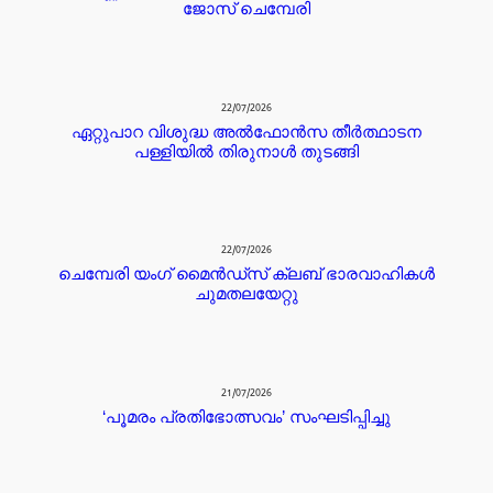
ജോസ് ചെമ്പേരി
22/07/2026
ഏറ്റുപാറ വിശുദ്ധ അൽഫോൻസ തീർത്ഥാടന
പള്ളിയിൽ തിരുനാൾ തുടങ്ങി
22/07/2026
ചെമ്പേരി യംഗ് മൈൻഡ്സ് ക്ലബ് ഭാരവാഹികൾ
ചുമതലയേറ്റു
21/07/2026
‘പൂമരം പ്രതിഭോത്സവം’ സംഘടിപ്പിച്ചു