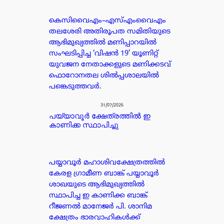
കെസിവൈഎം–എസ്എംവൈഎം
തലശേരി അതിരൂപത സമിതിയുടെ
ആഭിമുഖ്യത്തിൽ മണിപ്പാറയിൽ
സംഘടിപ്പിച്ച ‘വിഷൻ 19’ യൂണിറ്റ്
യുവജന നേതാക്കളുടെ മണിക്കടവ്
ഫൊറോനതല ശിൽപ്പശാലയിൽ
പങ്കെടുത്തവർ.
31/07/2026
പയ്യാവൂർ ക്ഷേത്രത്തിൽ ഇ
കാണിക്ക സ്ഥാപിച്ചു
പയ്യാവൂർ മഹാശിവക്ഷേത്രത്തിൽ
കേരള ഗ്രാമീണ ബാങ്ക് പയ്യാവൂർ
ശാഖയുടെ ആഭിമുഖ്യത്തിൽ
സ്ഥാപിച്ച ഇ കാണിക്ക ബാങ്ക്
റീജണൽ മാനേജർ പി. ശാനിമ
ക്ഷേത്രം ഭാരവാഹികൾക്ക്