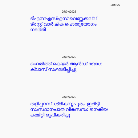
പരസ്യം
29/07/2026
ടിഎസ്എസ്എസ് വെണ്ണക്കല്ല്
ട്രസ്റ്റ് വാർഷിക പൊതുയോഗം
നടത്തി
28/07/2026
ഹെൽത്ത് കെയർ ആൻഡ് യോഗ
ക്ലാസ് സംഘടിപ്പിച്ചു
28/07/2026
തളിപ്പറമ്പ്–ശ്രീകണ്ഠപുരം–ഇരിട്ടി
സംസ്ഥാനപാത വികസനം: ജനകീയ
കമ്മിറ്റി രൂപീകരിച്ചു