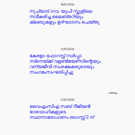
28/07/2026
നുച്യാട് ഗവ. യുപി സ്കൂളിലെ
നവീകരിച്ച ലൈബ്രറിയും
ക്ലബുകളും ഉദ്ഘാടനം ചെയ്തു
27/07/2026
കേരളാ ഫോറസ്റ്റ് സർപ്പാ
സ്‌നെയ്ക്ക് വളണ്ടിയേഴ്‌സിന്റെയും
വന്യജീവി സംരക്ഷകരുടെയും
സംഗമംസംഘടിപ്പിച്ചു
പരസ്യം
27/07/2026
വൈഎംസിഎ സബ് റീജിയൻ
ഭാരവാഹികളുടെ
സ്ഥാനാരോഹണം ഓഗസ്റ്റ് 2 ന്