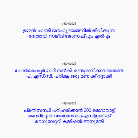
18/07/2026
ഉമ്മൻ ചാണ്ടി ജനഹൃദയങ്ങളിൽ ജീവിക്കുന്ന
നേതാവ്: സജീവ് ജോസഫ് എംഎൽഎ
18/07/2026
ചോദ്യപേപ്പർ മാറി നൽകി; രണ്ടുമണിക്ക് നടക്കേണ്ട
പി.എസ്.സി. പരീക്ഷ ഒരു മണിക്ക് റദ്ദാക്കി
18/07/2026
പ്രതിസന്ധി പരിഹരിക്കാൻ 200 മെഗാവാട്ട്
വൈദ്യുതി വാങ്ങാൻ കെഎസ്ഇബിക്ക്
റെഗുലേറ്ററി കമ്മീഷൻ അനുമതി