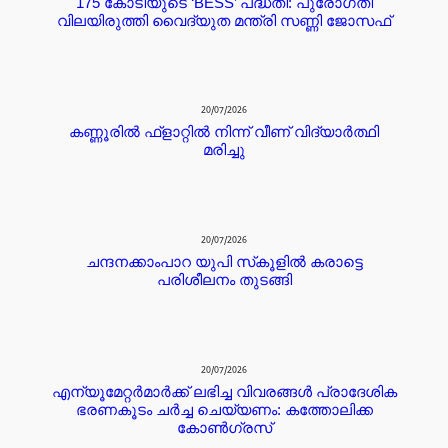
175 കോടിയുടെ ‘BESS’ പദ്ധതി: പുരോഗതി
വിലയിരുത്തി വൈദ്യുത മന്ത്രി സണ്ണി ജോസഫ്
20/07/2026
കണ്ണൂരില്‍ ഫ്ളാറ്റില്‍ നിന്ന് വീണ് വിദ്യാര്‍ത്ഥി
മരിച്ചു
20/07/2026
ചന്ദനക്കാംപാറ യുപി സ്‌കൂളിൽ കരാട്ടെ
പരിശീലനം തുടങ്ങി
20/07/2026
എന്യൂമേറ്റർമാർക്ക് ലഭിച്ച വിവരങ്ങൾ പ്രാദേശിക
ഭരണകൂടം ചർച്ച ചെയ്യണം: കത്തോലിക്ക
കോൺഗ്രസ്