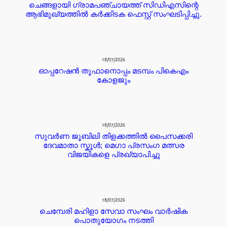
ചെങ്ങളായി ഗ്രാമപഞ്ചായത്ത് സിഡിഎസിന്റെ
ആഭിമുഖ്യത്തിൽ കർക്കിടക ഫെസ്റ്റ് സംഘടിപ്പിച്ചു.
18/07/2026
ഓപ്പറേഷൻ തൂഫാനൊപ്പം മടമ്പം പികെഎം
കോളജും
18/07/2026
സുവർണ ജൂബിലി തിളക്കത്തിൽ പൈസക്കരി
ദേവമാതാ സ്കൂൾ; മെഗാ പ്രസംഗ മത്സര
വിജയികളെ പ്രഖ്യാപിച്ചു
18/07/2026
ചെമ്പേരി മഹിളാ സേവാ സംഘം വാർഷിക
പൊതുയോഗം നടത്തി