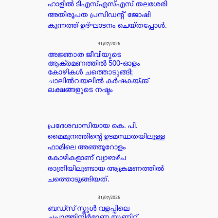
ഹാളിൽ ടിഎസ്എസ്എസ് തലശേരി
അതിരൂപത പ്രസിഡൻ്റ് ജോഷി
കുന്നത്ത് ഉദ്ഘാടനം ചെയ്തപ്പോൾ.
31/07/2026
അജ്ഞാത ജീവിയുടെ
ആക്രമണത്തിൽ 500-ഓളം
കോഴികൾ ചത്തൊടുങ്ങി;
ചാലിൽവയലിൽ കർഷകയ്ക്ക്
ലക്ഷങ്ങളുടെ നഷ്ടം
പ്രദേശവാസിയായ കെ. പി.
മൈമൂനത്തിന്റെ ഉടമസ്ഥതയിലുള്ള
ഫാമിലെ അഞ്ഞൂറോളം
കോഴികളാണ് വ്യാഴാഴ്ച
രാത്രിയിലുണ്ടായ ആക്രമണത്തിൽ
ചത്തൊടുങ്ങിയത്.
31/07/2026
ബഡ്‌സ് സ്കൂൾ വളപ്പിലെ
ചപ്പാത്തിനിർമാണ യൂണിറ്റ്