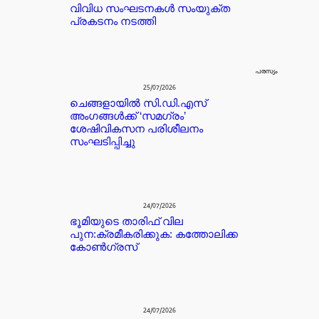
വിവിധ സംഘടനകൾ സംയുക്ത
പ്രകടനം നടത്തി
പരസ്യം
25/07/2026
ചെങ്ങളായിൽ സി.ഡി.എസ്
അംഗങ്ങൾക്ക് ‘സമഗ്രം’
ശേഷിവികസന പരിശീലനം
സംഘടിപ്പിച്ചു
24/07/2026
ഭൂമിയുടെ താരിഫ് വില
പുന:ക്രമീകരിക്കുക: കത്തോലിക്ക
കോൺഗ്രസ്
24/07/2026