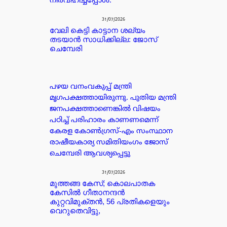
നിർവഹിച്ചപ്പോൾ.
31/07/2026
വേലി കെട്ടി കാട്ടാന ശല്യം
തടയാൻ സാധിക്കില്ല: ജോസ്
ചെമ്പേരി
പഴയ വനംവകുപ്പ് മന്ത്രി
മൃഗപക്ഷത്തായിരുന്നു. പുതിയ മന്ത്രി
ജനപക്ഷത്താണെങ്കിൽ വിഷയം
പഠിച്ച് പരിഹാരം കാണണമെന്ന്
കേരള കോൺഗ്രസ്-എം സംസ്ഥാന
രാഷീയകാര്യ സമിതിയംഗം ജോസ്
ചെമ്പേരി ആവശ്യപ്പെട്ടു
31/07/2026
മുത്തങ്ങ കേസ്; കൊലപാതക
കേസില്‍ ഗീതാനന്ദൻ
കുറ്റവിമുക്തന്‍, 56 പ്രതികളെയും
വെറുതെവിട്ടു,