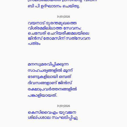
ഗ്രാമപഞ്ചായത്ത് പ്രസിഡന്റ്‌ വിപിന
ബി പി ഉദ്ഘാടനം ചെയ്തു.
31/07/2026
വയനാട് ദുരന്തമുഖത്തെ
വിശ്രമമില്ലാത്ത സേവനം:
ചെമ്പേരി ചെറിയരീക്കമലയിലെ
ജിൻസ് തോമസിന് സത്‌സേവന
പത്രം
മനസുമരവിപ്പിക്കുന്ന
സാഹചര്യങ്ങളിൽ മൂന്ന്
ടേണുകളിലായി ഒമ്പത്
ദിവസങ്ങളാണ് ജിൻസ്
രക്ഷാപ്രവർത്തനങ്ങളിൽ
പങ്കാളിയായത്.
31/07/2026
കെസിവൈഎം യുവജന
ശില്പശാല സംഘടിപ്പിച്ചു