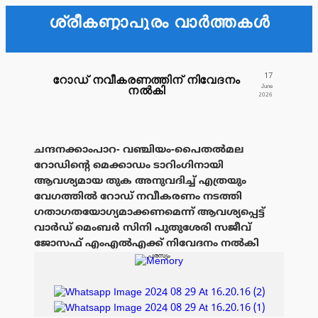
ശ്രീകണ്ഠാപുരം വാർത്തകൾ
17
റോഡ് നവീകരണത്തിന് നിവേദനം
June
നൽകി
2026
ചന്ദനക്കാംപാറ- വഞ്ചിയം-പൈതൽമല
റോഡിൻ്റെ മെക്കാഡം ടാറിംഗിനായി
ആവശ്യമായ തുക അനുവദിച്ച് എത്രയും
വേഗത്തിൽ റോഡ് നവീകരണം നടത്തി
ഗതാഗതയോഗ്യമാക്കണമെന്ന് ആവശ്യപ്പെട്ട്
വാർഡ് മെംബർ സിനി പുതുശേരി സജീവ്
ജോസഫ് എംഎൽഎക്ക് നിവേദനം നൽകി
പരസ്യം