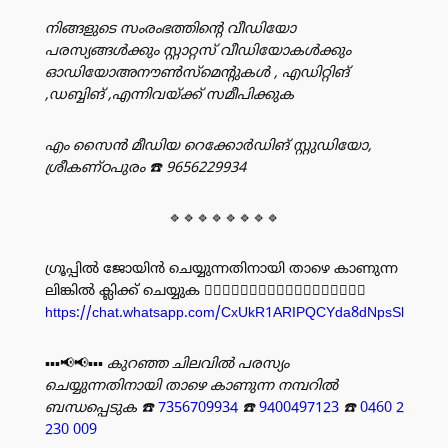
നിങ്ങളുടെ സംരംഭത്തിൻ്റെ വീഡിയോ
പരസ്യങ്ങൾക്കും സ്റ്റാറ്റസ് വീഡിയോകൾക്കും
ഓഡിയോഅനൗൺസ്‌മെന്റുകൾ , എഡിറ്റിങ്
,ഡബ്ബിങ് ,എന്നിവയ്ക്ക് സമീപിക്കുക
എം സൈൻ മീഡിയ റെക്കോർഡിങ് സ്റ്റുഡിയോ,
ശ്രീകണ്ഠപുരം
☎️ 9656229934
🔹🔹🔹🔹🔹🔹🔹🔹
ഗ്രൂപ്പിൽ ജോയിൻ ചെയ്യുന്നതിനായി താഴെ കാണുന്ന
ലിങ്കിൽ ക്ലിക്ക് ചെയ്യുക 👇🏻👇🏻👇🏻👇🏻👇🏻👇🏻👇🏻👇🏻👇🏻
https://chat.whatsapp.com/CxUkR1ARIPQCYda8dNpsSl
▪️▪️▪️📢📢▪️▪️▪️
കുറഞ്ഞ ചിലവിൽ പരസ്യം
ചെയ്യുന്നതിനായി താഴെ കാണുന്ന നമ്പറിൽ
ബന്ധപ്പെടുക
☎️
7356709934
☎️
9400497123
☎️
0460 2
230 009