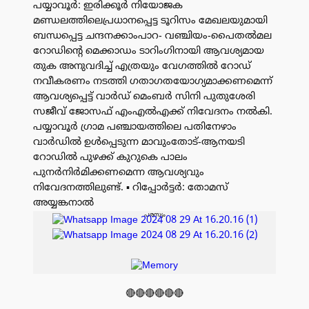
പയ്യാവൂർ: ഇരിക്കൂർ നിയോജക
മണ്ഡലത്തിലെപ്രധാനപ്പെട്ട ടൂറിസം മേഖലയുമായി
ബന്ധപ്പെട്ട ചന്ദനക്കാംപാറ- വഞ്ചിയം-പൈതൽമല
റോഡിൻ്റെ മെക്കാഡം ടാറിംഗിനായി ആവശ്യമായ
തുക അനുവദിച്ച് എത്രയും വേഗത്തിൽ റോഡ്
നവീകരണം നടത്തി ഗതാഗതയോഗ്യമാക്കണമെന്ന്
ആവശ്യപ്പെട്ട് വാർഡ് മെംബർ സിനി പുതുശേരി
സജീവ് ജോസഫ് എംഎൽഎക്ക് നിവേദനം നൽകി.
പയ്യാവൂർ ഗ്രാമ പഞ്ചായത്തിലെ പതിനേഴാം
വാർഡിൽ ഉൾപ്പെടുന്ന മാവുംതോട്-ആനയടി
റോഡിൽ പുഴക്ക് കുറുകെ പാലം
പുനർനിർമിക്കണമെന്ന ആവശ്യവും
നിവേദനത്തിലുണ്ട്. ▪️ റിപ്പോർട്ടർ: തോമസ്
അയ്യങ്കനാൽ
പരസ്യം
🔴🔴🔴🔴🔴🔴