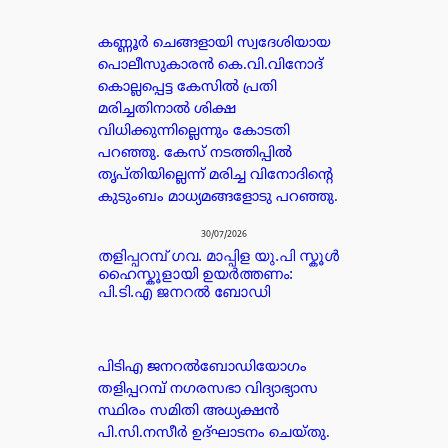
കണ്ണൂർ ചെങ്ങളായി സ്വദേശിയായ
പൊലീസുകാരൻ കെ.വി.വിനോദ്
കൊല്ലപ്പെട്ട കേസിൽ പ്രതി
മരിച്ചതിനാൽ ശിക്ഷ
വിധിക്കുന്നില്ലെന്നും കോടതി
പറഞ്ഞു. കേസ് നടത്തിപ്പിൽ
തൃപ്തിയില്ലെന്ന് മരിച്ച വിനോദിന്റെ
കുടുംബം മാധ്യമങ്ങളോടു പറഞ്ഞു.
30/07/2026
തളിപ്പറമ്പ് ഗവ. മാപ്പിള യു.പി സ്കൂൾ
ഹൈസ്കൂളായി ഉയർത്തണം:
പി.ടി.എ ജനറൽ ബോഡി
പിടിഎ ജനറൽബോഡിയോഗം
തളിപ്പറമ്പ് നഗരസഭാ വിദ്യാഭ്യാസ
സ്ഥിരം സമിതി അധ്യക്ഷൻ
പി.സി.നസീർ ഉദ്ഘാടനം ചെയ്തു.