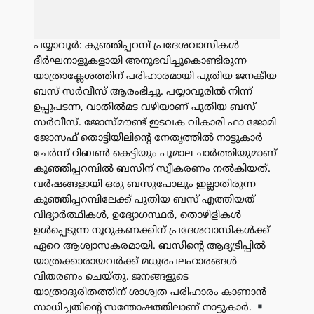
പയ്യാവൂർ: കുഞ്ഞിപ്പറമ്പ് പ്രദേശവാസികൾ
ദീർഘനാളുകളായി അനുഭവിച്ചുകൊണ്ടിരുന്ന
യാത്രാക്ലേശത്തിന് പരിഹാരമായി പുതിയ ജനകീയ
ബസ് സർവീസ് ആരംഭിച്ചു. പയ്യാവൂരിൽ നിന്ന്
ഉപ്പുപടന്ന, വാതിൽമട വഴിയാണ് പുതിയ ബസ്
സർവീസ്. ജോസ്മൗണ്ട് ഇടവക വികാരി ഫാ ജോമി
ജോസഫ് തൊട്ടിയിലിൻ്റെ നേതൃത്തിൽ നാട്ടുകാർ
ചേർന്ന് റിബൺ കെട്ടിയും പൂമാല ചാർത്തിയുമാണ്
കുഞ്ഞിപ്പറമ്പിൽ ബസിന് സ്വീകരണം നൽകിയത്. ​
വർഷങ്ങളായി ഒരു ബസുപോലും ഇല്ലാതിരുന്ന
കുഞ്ഞിപ്പറമ്പിലേക്ക് പുതിയ ബസ് എത്തിയത്
വിദ്യാർത്ഥികൾ, ഉദ്യോഗസ്ഥർ, തൊഴിളികൾ
ഉൾപ്പെടുന്ന നൂറുകണക്കിന് പ്രദേശവാസികൾക്ക്
ഏറെ ആശ്വാസകരമായി. ബസിൻ്റെ ആദ്യട്രിപ്പിൽ
യാത്രക്കാരായവർക്ക് മധുരപലഹാരങ്ങൾ
വിതരണം ചെയ്തു. ജനങ്ങളുടെ
യാത്രാദുരിതത്തിന് ശാശ്വത പരിഹാരം കാണാൻ
സാധിച്ചതിന്റെ സന്തോഷത്തിലാണ് നാട്ടുകാർ.