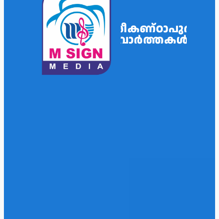
ശ്രീകണ്ഠാപുരം
വാർത്തകൾ