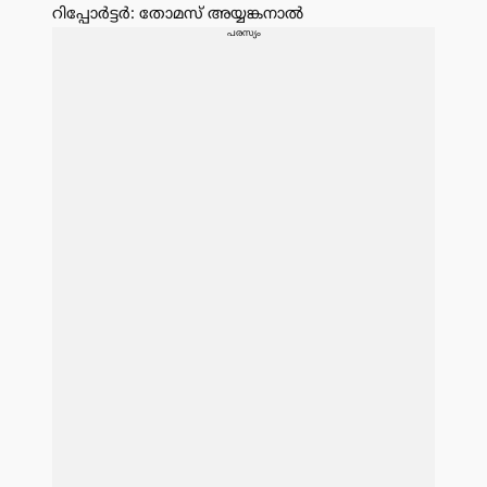
റിപ്പോർട്ടർ: തോമസ് അയ്യങ്കനാൽ
പരസ്യം