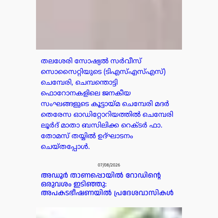
തലശേരി സോഷ്യൽ സർവീസ്
സൊസൈറ്റിയുടെ (ടിഎസ്എസ്എസ്)
ചെമ്പേരി, ചെമ്പന്തൊട്ടി
ഫൊറോനകളിലെ ജനകീയ
സംഘങ്ങളുടെ കൂട്ടായ്മ ചെമ്പേരി മദർ
തെരേസ ഓഡിറ്റോറിയത്തിൽ ചെമ്പേരി
ലൂർദ് മാതാ ബസിലിക്ക റെക്ടർ ഫാ.
തോമസ് തയ്യിൽ ഉദ്ഘാടനം
ചെയ്തപ്പോൾ.
07/08/2026
അഡൂർ താണപ്പൊയിൽ റോഡിന്റെ
ഒരുവശം ഇടിഞ്ഞു:
അപകടഭീഷണയിൽ പ്രദേശവാസികൾ