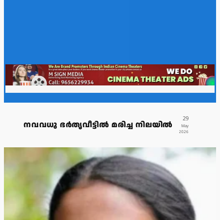
29
നവവധു ഭർതൃവീട്ടിൽ മരിച്ച നിലയിൽ
May
2026