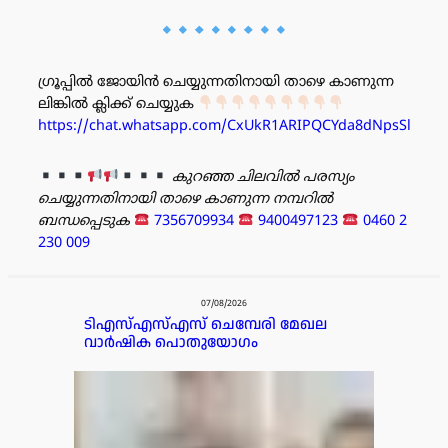
ഗ്രൂപ്പിൽ ജോയിൻ ചെയ്യുന്നതിനായി താഴെ കാണുന്ന
ലിങ്കിൽ ക്ലിക്ക് ചെയ്യുക
https://chat.whatsapp.com/CxUkR1ARIPQCYda8dNpsSl
കുറഞ്ഞ ചിലവിൽ പരസ്യം
ചെയ്യുന്നതിനായി താഴെ കാണുന്ന നമ്പറിൽ
ബന്ധപ്പെടുക
7356709934
9400497123
0460 2
230 009
പരസ്യം
07/08/2026
ടിഎസ്എസ്എസ് ചെമ്പേരി മേഖല
വാർഷിക പൊതുയോഗം