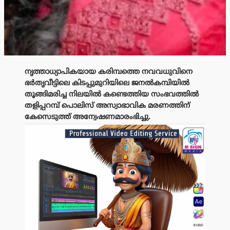
നൃത്താധ്യാപികയായ കരിമ്പത്തെ നവവധുവിനെ
ഭർതൃവീട്ടിലെ കിടപ്പുമുറിയിലെ ജനല്‍കമ്പിയില്‍
തൂങ്ങിമരിച്ച നിലയിൽ കണ്ടെത്തിയ സംഭവത്തിൽ
തളിപ്പറമ്പ് പൊലിസ് അസ്വാഭാവിക മരണത്തിന്
കേസെടുത്ത് അന്വേഷണമാരംഭിച്ചു.
പരസ്യം