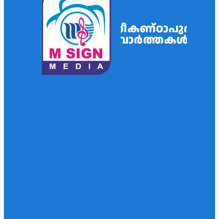
ശ്രീകണ്ഠാപുരം
വാർത്തകൾ