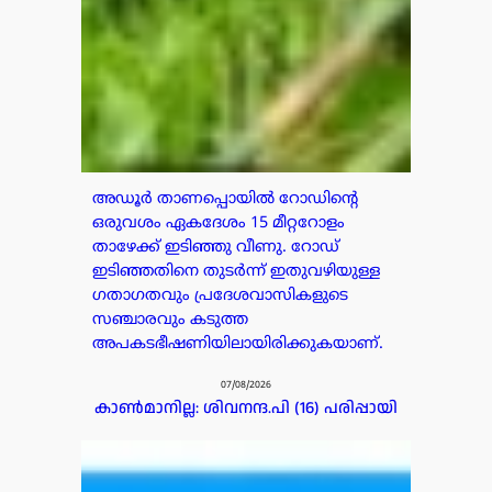
അഡൂർ താണപ്പൊയിൽ റോഡിന്റെ
ഒരുവശം ഏകദേശം 15 മീറ്ററോളം
താഴേക്ക് ഇടിഞ്ഞു വീണു. റോഡ്
ഇടിഞ്ഞതിനെ തുടർന്ന് ഇതുവഴിയുള്ള
ഗതാഗതവും പ്രദേശവാസികളുടെ
സഞ്ചാരവും കടുത്ത
അപകടഭീഷണിയിലായിരിക്കുകയാണ്.
07/08/2026
കാൺമാനില്ല: ശിവനന്ദ.പി (16) പരിപ്പായി