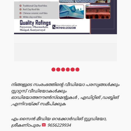
നിങ്ങളുടെ സംരംഭത്തിൻ്റെ വീഡിയോ പരസ്യങ്ങൾക്കും
സ്റ്റാറ്റസ് വീഡിയോകൾക്കും
ഓഡിയോഅനൗൺസ്‌മെന്റുകൾ , എഡിറ്റിങ് ,ഡബ്ബിങ്
,എന്നിവയ്ക്ക് സമീപിക്കുക
എം സൈൻ മീഡിയ റെക്കോർഡിങ് സ്റ്റുഡിയോ,
ശ്രീകണ്ഠപുരം
9656229934