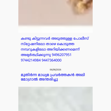
കണ്ടു കിട്ടുന്നവർ അടുത്തുള്ള പോലീസ്
സ്‌റ്റേഷനിലോ താഴെ കൊടുത്ത
നമ്പറുകളിലോ അറിയിക്കണമെന്ന്
അഭ്യർത്ഥിക്കുന്നു 9496207951
9744214984 9447364000
06/08/2026
മുതിർന്ന മാധ്യമ പ്രവർത്തകൻ അലി
മോഗ്രാൽ അന്തരിച്ചു