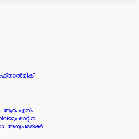
ഒഫ്താൽമിക്
എം. ആർ. എസ്.
വയും റെറ്റിന
ോ. അനുപമയ്ക്ക്