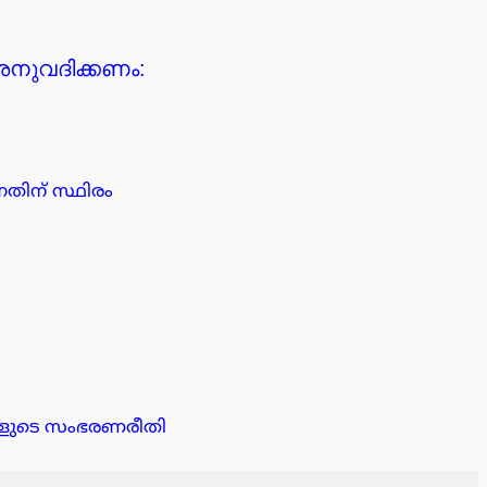
അനുവദിക്കണം:
നതിന് സ്ഥിരം
ക്കളുടെ സംഭരണരീതി