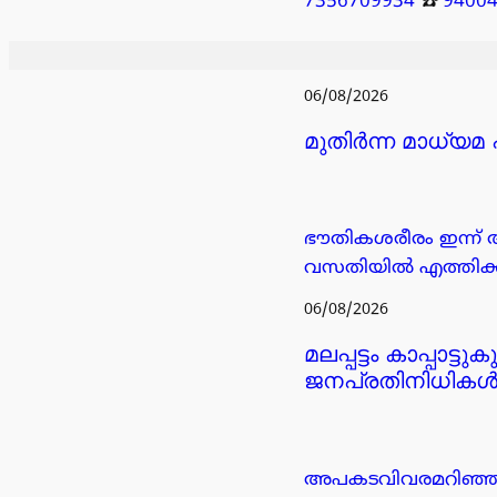
7356709934
☎️
9400
06/08/2026
മുതിർന്ന മാധ്യമ
ഭൗതികശരീരം ഇന്ന് 
വസതിയിൽ എത്തിക്കു
06/08/2026
മലപ്പട്ടം കാപ്പാ
ജനപ്രതിനിധികൾ സ
അപകടവിവരമറിഞ്ഞ് ഗ