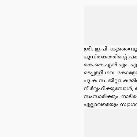
ശ്രീ. ഇ.പി. കുഞ്ഞമ്
പുസ്തകത്തിന്റെ പ്
കെ.കെ.എൻ.എം. എ.യു
മടപ്പള്ളി ഗവ. കോളേജ
പു.ക.സ. ജില്ലാ കമ്
നിർവ്വഹിക്കുമ്പോൾ,
സംസാരിക്കും. നാടിന്
എല്ലാവരെയും സ്വാഗത