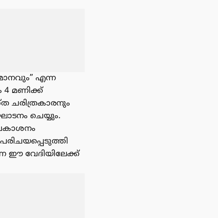
്തമാനവും” എന്ന
4 മണിക്ക്
്ത ചരിത്രകാരനും
ഘാടനം ചെയ്യും.
പ്രകാശനം
പരിചയപ്പെടുത്തി
ന്ന ഈ വേദിയിലേക്ക്