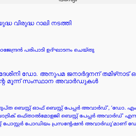
ദ്ധ വിരുദ്ധ റാലി നടത്തി
രാജേന്ദ്രൻ പരിപാടി ഉദ്ഘാടനം ചെയ്തു
േശിനി ഡോ. അനുപമ ജനാർദ്ദനന് തമിഴ്‌നാട് 
 മൂന്ന് സംസ്ഥാന അവാർഡുകൾ
ുപ്ത ബെസ്റ്റ് ഓഫ് ബെസ്റ്റ് പേപ്പർ അവാർഡ്’, ‘ഡോ. 
രിക് ഒഫ്താൽമോളജി ബെസ്റ്റ് പേപ്പർ അവാർഡ്’ എന്നി
റ്റ് പോസ്റ്റർ പോഡിയം പ്രസന്റേഷൻ അവാർഡു’മാണ് ഡ