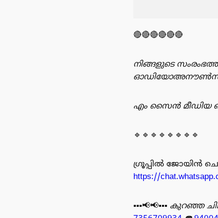
🔴🔴🔴🔴🔴🔴
നിങ്ങളുടെ സംരംഭത്ത
ഓഡിയോഅനൗൺസ്‌മെന്റ
എം സൈൻ മീഡിയ റെക
🔹🔹🔹🔹🔹🔹🔹🔹
ഗ്രൂപ്പിൽ ജോയിൻ ചെയ്യുന
https://chat.whatsa
▪️▪️▪️📢📢▪️▪️▪️
കുറഞ്ഞ ചില