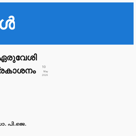
കൾ
 ‘ഏരുവേശി
10
പ്രകാശനം
May
2026
ോ. പി.ജെ.