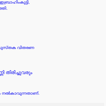
ബ്രാഹിംകുട്ടി,
്തി.
ി പുസ്തക വിതരണ
ി തിരിച്ചുവരും
യം നൽകാവുന്നതാണ്.