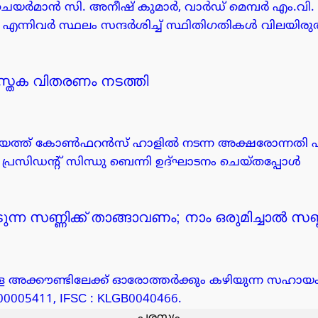
്റി ചെയർമാൻ സി. അനീഷ് കുമാർ, വാർഡ് മെമ്പർ എം.വി. ഇ
നിവർ സ്ഥലം സന്ദർശിച്ച് സ്ഥിതിഗതികൾ വിലയിരുത
സ്തക വിതരണം നടത്തി
ഞ്ചായത്ത് കോൺഫറൻസ് ഹാളിൽ നടന്ന അക്ഷരോന്നത
 പ്രസിഡൻ്റ് സിന്ധു ബെന്നി ഉദ്ഘാടനം ചെയ്തപ്പോൾ
്ന സണ്ണിക്ക് താങ്ങാവണം; നാം ഒരുമിച്ചാൽ സണ്ണ
ള്ള അക്കൗണ്ടിലേക്ക് ഓരോത്തർക്കും കഴിയുന്ന സഹാ
00005411, IFSC : KLGB0040466.
പരസ്യം