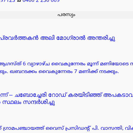
497123
☎️
0460 2 230 009
പരസ്യം
 പ്രവർത്തകൻ അലി മോഗ്രാൽ അന്തരിച്ചു
ആഗസ്ത് 6 വ്യാഴാഴ്ച വൈകുന്നേരം മൂന്ന് മണിയോടെ 
ം. ഖബറടക്കം വൈകുന്നേരം 7 മണിക്ക് നടക്കും.
ട്ടുകുന്ന് – ചബോച്ചേരി റോഡ് കരയിടിഞ്ഞ് അപകട
്ഥലം സന്ദർശിച്ചു
്രാമപഞ്ചായത്ത് വൈസ് പ്രസിഡന്റ് പി. വാസന്തി, വ