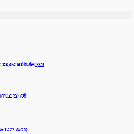
നാടുകാണിയിലുള്ള
ാവസ്ഥയിൽ;
ികസന കാര്യ