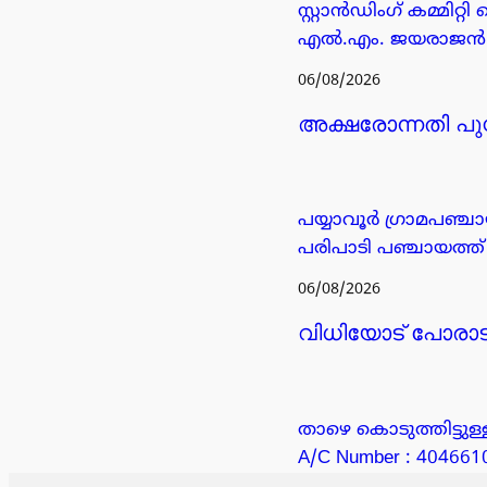
സ്റ്റാൻഡിംഗ് കമ്മിറ
എൽ.എം. ജയരാജൻ എന്
06/08/2026
അക്ഷരോന്നതി പു
പയ്യാവൂർ ഗ്രാമപ
പരിപാടി പഞ്ചായത്ത്
06/08/2026
വിധിയോട് പോരാടുന
താഴെ കൊടുത്തിട്ടു
A/C Number : 404661