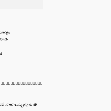
ക്കും
കുക
4
🏻👇🏻👇🏻👇🏻👇🏻👇🏻
ിൽ ബന്ധപ്പെടുക
☎️