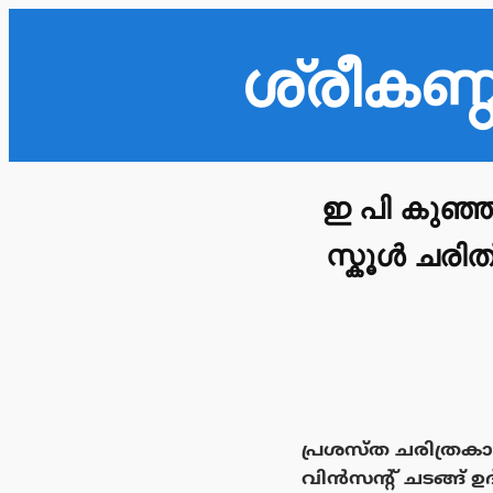
ശ്രീകണ
ഇ പി കുഞ്ഞ
സ്കൂൾ ചരിത
പ്രശസ്ത ചരിത്രകാ
വിൻസന്റ് ചടങ്ങ് ഉ