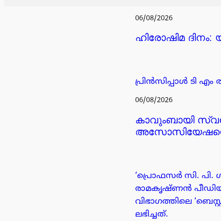
06/08/2026
ഹിരോഷിമ ദിനം: യു
പ്രിൻസിപ്പാൾ ടി എം 
06/08/2026
കാവുംബായി സ്വദ
അസോസിയേഷന്റെ
‘പ്രൊഫസർ സി. പി. ഗ
രാമകൃഷ്ണൻ പീഡിയാട്
വിഭാഗത്തിലെ ‘ബെസ്
ലഭിച്ചത്.