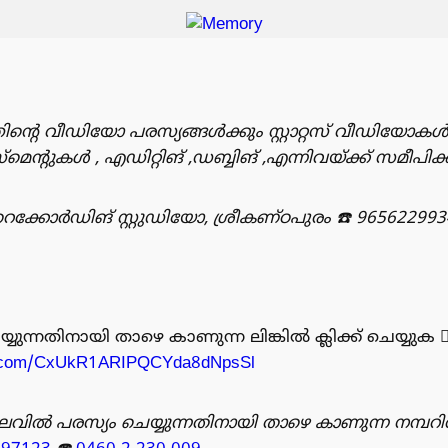
ിൻ്റെ വീഡിയോ പരസ്യങ്ങൾക്കും സ്റ്റാറ്റസ് വീഡിയോകൾ
ുകൾ , എഡിറ്റിങ് ,ഡബ്ബിങ് ,എന്നിവയ്ക്ക് സമീപിക്
്കോർഡിങ് സ്റ്റുഡിയോ, ശ്രീകണ്ഠപുരം
☎️ 965622993
്നതിനായി താഴെ കാണുന്ന ലിങ്കിൽ ക്ലിക്ക് ചെയ്യുക 👇🏻👇🏻👇🏻
pp.com/CxUkR1ARIPQCYda8dNpsSl
വിൽ പരസ്യം ചെയ്യുന്നതിനായി താഴെ കാണുന്ന നമ്പറ