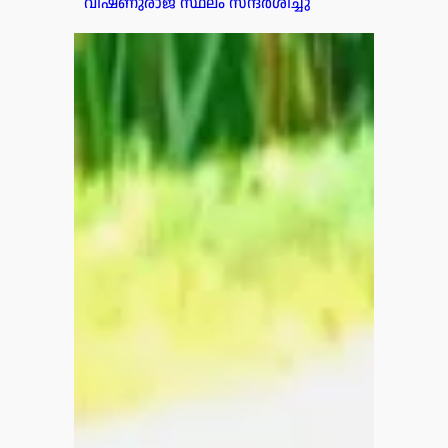
വിഷ്ണുരാജ് സ്ഥലം സന്ദർശിച്ചു