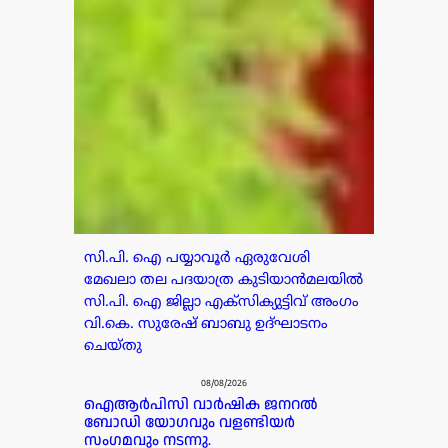
സി.പി. ഐ പയ്യാവൂർ ഏരുവേശി
മേഖലാ തല പദയാത്ര കുടിയാൻമലയിൽ
സി.പി. ഐ ജില്ലാ എക്സിക്യുട്ടിവ് അംഗം
വി.കെ. സുരേഷ് ബാബു ഉദ്ഘാടനം
ചെയ്തു
08/08/2026
ഐആർപിസി വാർഷിക ജനറൽ
ബോഡി യോഗവും വളണ്ടിയർ
സംഗമവും നടന്നു.