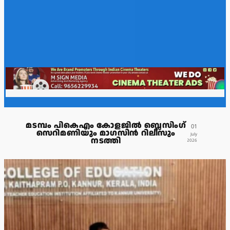
മടമ്പം പികെഎം കോളജിൽ ബ്ലെസിംഗ്
01
സെറിമണിയും മാഗസിൻ റിലീസും
July
നടത്തി
2026