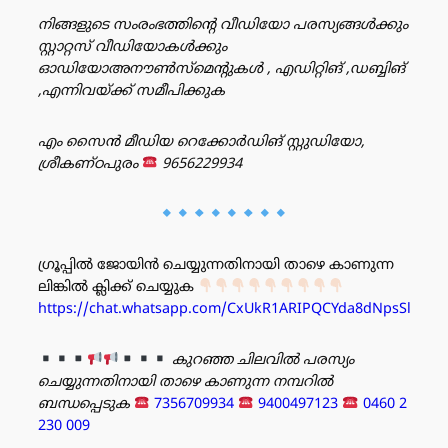
നിങ്ങളുടെ സംരംഭത്തിൻ്റെ വീഡിയോ പരസ്യങ്ങൾക്കും
സ്റ്റാറ്റസ് വീഡിയോകൾക്കും
ഓഡിയോഅനൗൺസ്‌മെന്റുകൾ , എഡിറ്റിങ് ,ഡബ്ബിങ്
,എന്നിവയ്ക്ക് സമീപിക്കുക
എം സൈൻ മീഡിയ റെക്കോർഡിങ് സ്റ്റുഡിയോ,
ശ്രീകണ്ഠപുരം
9656229934
ഗ്രൂപ്പിൽ ജോയിൻ ചെയ്യുന്നതിനായി താഴെ കാണുന്ന
ലിങ്കിൽ ക്ലിക്ക് ചെയ്യുക
https://chat.whatsapp.com/CxUkR1ARIPQCYda8dNpsSl
കുറഞ്ഞ ചിലവിൽ പരസ്യം
ചെയ്യുന്നതിനായി താഴെ കാണുന്ന നമ്പറിൽ
ബന്ധപ്പെടുക
7356709934
9400497123
0460 2
230 009