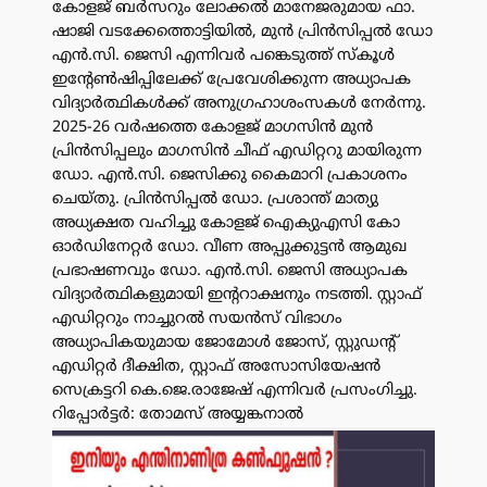
കോളജ് ബർസറും ലോക്കൽ മാനേജരുമായ ഫാ.
ഷാജി വടക്കേത്തൊട്ടിയിൽ, മുൻ പ്രിൻസിപ്പൽ ഡോ
എൻ.സി. ജെസി എന്നിവർ പങ്കെടുത്ത് സ്കൂൾ
ഇന്റേൺഷിപ്പിലേക്ക് പ്രേവേശിക്കുന്ന അധ്യാപക
വിദ്യാർത്ഥികൾക്ക് അനുഗ്രഹാശംസകൾ നേർന്നു.
2025-26 വർഷത്തെ കോളജ് മാഗസിൻ മുൻ
പ്രിൻസിപ്പലും മാഗസിൻ ചീഫ് എഡിറ്ററു മായിരുന്ന
ഡോ. എൻ.സി. ജെസിക്കു കൈമാറി പ്രകാശനം
ചെയ്തു. പ്രിൻസിപ്പൽ ഡോ. പ്രശാന്ത് മാത്യു
അധ്യക്ഷത വഹിച്ചു കോളജ് ഐക്യുഎസി കോ
ഓർഡിനേറ്റർ ഡോ. വീണ അപ്പുക്കുട്ടൻ ആമുഖ
പ്രഭാഷണവും ഡോ. എൻ.സി. ജെസി അധ്യാപക
വിദ്യാർത്ഥികളുമായി ഇന്ററാക്ഷനും നടത്തി. സ്റ്റാഫ്‌
എഡിറ്ററും നാച്ചുറൽ സയൻസ് വിഭാഗം
അധ്യാപികയുമായ ജോമോൾ ജോസ്, സ്റ്റുഡന്റ്
എഡിറ്റർ ദീക്ഷിത, സ്റ്റാഫ്‌ അസോസിയേഷൻ
സെക്രട്ടറി കെ.ജെ.രാജേഷ് എന്നിവർ പ്രസംഗിച്ചു.
റിപ്പോർട്ടർ: തോമസ് അയ്യങ്കനാൽ
പരസ്യം