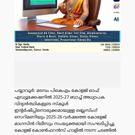
പയ്യാവൂർ: മടമ്പം പികെഎം കോളജ് ഓഫ്
എഡ്യൂക്കേഷനിൽ 2025-27 ബാച്ച് അധ്യാപക
വിദ്യാർത്ഥികളുടെ സ്കൂൾ
ഇന്റർഷിപ്പിനൊരുക്കമായുള്ള ബ്ലെസിംഗ്
സെറിമണിയും 2025-26 വർഷത്തെ കോളേജ്
മാഗസിൻ റിലീസും സംയുക്തമായി സംഘടിപ്പിച്ചു.
കോളജ് കോൺഫറൻസ് ഹാളിൽ നടന്ന ചടങ്ങിൽ