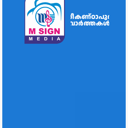
ശ്രീകണ്ഠാപുരം
വാർത്തകൾ