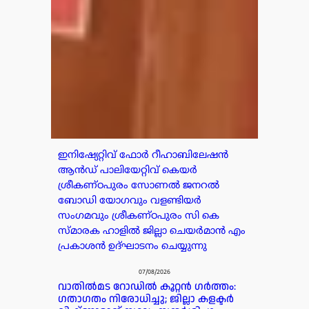
ഇനിഷ്യേറ്റിവ് ഫോർ റീഹാബിലേഷൻ
ആൻഡ് പാലിയേറ്റിവ് കെയർ
ശ്രീകണ്ഠപുരം സോണൽ ജനറൽ
ബോഡി യോഗവും വളണ്ടിയർ
സംഗമവും ശ്രീകണ്ഠപുരം സി കെ
സ്മാരക ഹാളിൽ ജില്ലാ ചെയർമാൻ എം
പ്രകാശൻ ഉദ്ഘാടനം ചെയ്യുന്നു
07/08/2026
വാതിൽമട റോഡിൽ കൂറ്റൻ ഗർത്തം:
ഗതാഗതം നിരോധിച്ചു; ജില്ലാ കളക്ടർ