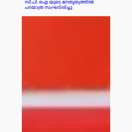
സി.പി. ഐ യുടെ നേതൃത്വത്തിൽ
പദയാത്ര സംഘടിപ്പിച്ചു