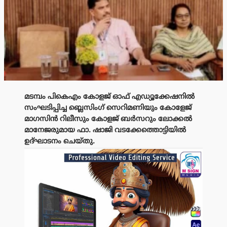
മടമ്പം പികെഎം കോളജ് ഓഫ് എഡ്യൂക്കേഷനിൽ
സംഘടിപ്പിച്ച ബ്ലെസിംഗ് സെറിമണിയും കോളേജ്
മാഗസിൻ റിലീസും കോളജ് ബർസറും ലോക്കൽ
മാനേജരുമായ ഫാ. ഷാജി വടക്കേത്തൊട്ടിയിൽ
ഉദ്ഘാടനം ചെയ്തു.
പരസ്യം