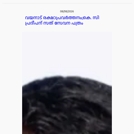
പരസ്യം
08/08/2026
വയനാട് രക്ഷാപ്രവർത്തനം;കെ. സി
പ്രദീപന് സത് സേവന പത്രം