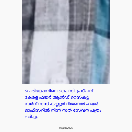
പെരിങ്കോന്നിലെ കെ. സി. പ്രദീപന്
കേരള ഫയർ ആൻഡ് റെസ്ക്യൂ
സർവീസസ് കണ്ണൂർ റീജണൽ ഫയർ
ഓഫീസറിൽ നിന്ന് സത് സേവന പത്രം
ലഭിച്ചു.
08/08/2026