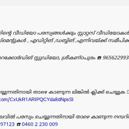
ിൻ്റെ വീഡിയോ പരസ്യങ്ങൾക്കും സ്റ്റാറ്റസ് വീഡിയോകൾ
ുകൾ , എഡിറ്റിങ് ,ഡബ്ബിങ് ,എന്നിവയ്ക്ക് സമീപിക്
്കോർഡിങ് സ്റ്റുഡിയോ, ശ്രീകണ്ഠപുരം
☎️ 965622993
്നതിനായി താഴെ കാണുന്ന ലിങ്കിൽ ക്ലിക്ക് ചെയ്യുക 👇🏻👇🏻👇🏻
pp.com/CxUkR1ARIPQCYda8dNpsSl
വിൽ പരസ്യം ചെയ്യുന്നതിനായി താഴെ കാണുന്ന നമ്പറ
497123
☎️
0460 2 230 009