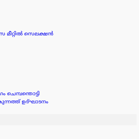
ഴ്സ മീറ്റിൽ സെലക്ഷൻ
ചെമ്പന്തൊട്ടി
്നത്ത് ഉദ്ഘാടനം