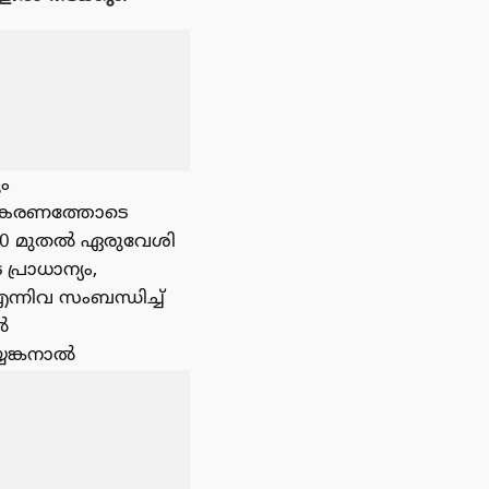
ം
ഹകരണത്തോടെ
 10 മുതൽ ഏരുവേശി
രാധാന്യം,
്നിവ സംബന്ധിച്ച്
ൽ
്യങ്കനാൽ