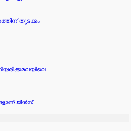
തിന് തുടക്കം
റിയരീക്കമലയിലെ
്ങളാണ് ജിൻസ്