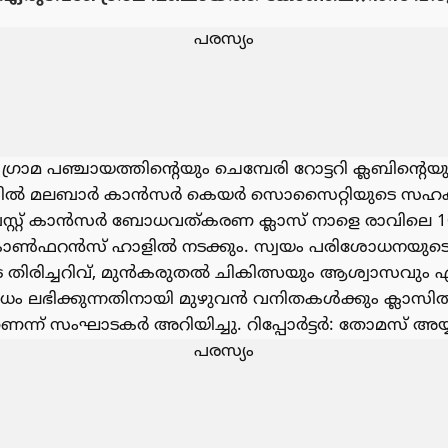
പരസ്യം
്രാമ പഞ്ചായത്തിൻ്റെയും ചെമ്പേരി റോട്ടറി ക്ലബിൻ്റെയു
യത്തിൽ മലബാർ കാൻസർ കെയർ സൊസൈറ്റിയുടെ സ
ബ്രെസ്റ്റ് കാൻസർ ബോധവത്കരണ ക്ലാസ് നാളെ രാവിലെ
കോൺഫറൻസ് ഹാളിൽ നടക്കും. സ്വയം പരിശോധനയുടെ പ്
ിരിച്ചറിവ്, മുൻകരുതൽ ചികിത്സയും ആശ്വാസവും എന
ഭിക്കുന്നതിനായി മുഴുവൻ വനിതകൾക്കും ക്ലാസി
ണെന്ന് സംഘാടകർ അറിയിച്ചു. റിപ്പോർട്ടർ: തോമസ് അയ
പരസ്യം