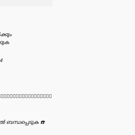
ക്കും
കുക
4
🏻👇🏻👇🏻👇🏻👇🏻👇🏻
ിൽ ബന്ധപ്പെടുക
☎️