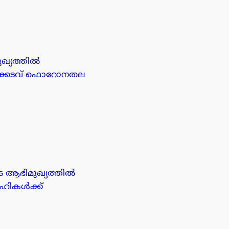
്യത്തിൽ
മണിക്കടവ് ഫൊറോനതല
െ ആഭിമുഖ്യത്തിൽ
ാഹികൾക്ക്