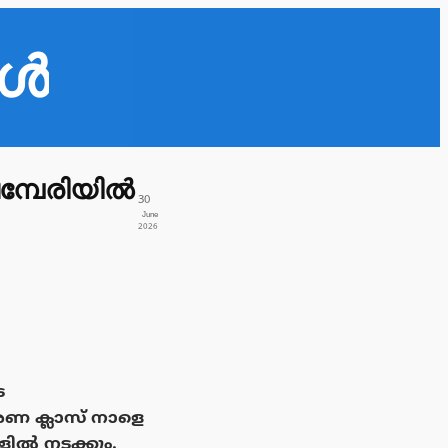
കൾ
്പേരിയിൽ
30
June
2026
െ
ണ ക്ലാസ് നാളെ
ൽ നടക്കും.