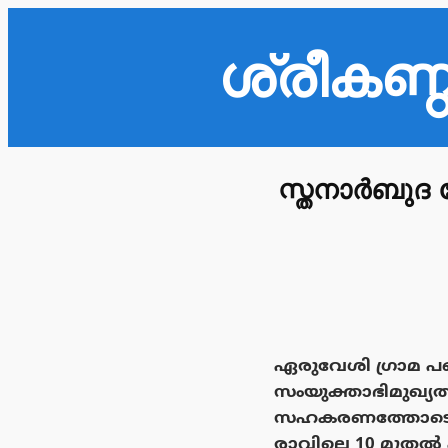
ശ്രീകണ
സ്തനാർബുദ
ഏരുവേശി ഗ്രാമ പഞ്
സംയുക്താഭിമുഖ
സഹകരണത്തോടെ സംഘ
രാവിലെ 10 മുതൽ