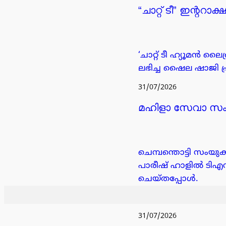
“ചാറ്റ് ടീ” ഇന്ററാ
‘ചാറ്റ് ടീ ഹ്യൂമൻ ല
ലഭിച്ച ഷൈല ഷാജി പ്ര
31/07/2026
മഹിളാ സേവാ സം
ചെമ്പന്തൊട്ടി സംയ
പാരീഷ് ഹാളിൽ ടിഎ
ചെയ്തപ്പോൾ.
31/07/2026