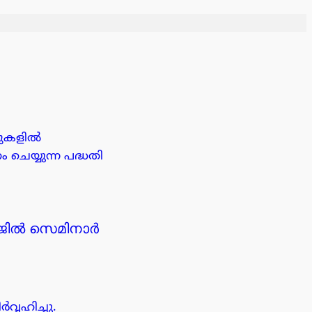
സുകളിൽ
ചെയ്യുന്ന പദ്ധതി
േജിൽ സെമിനാർ
്വഹിച്ചു.