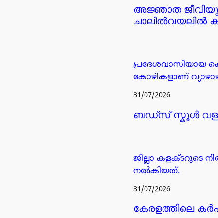
അജ്ഞാത ജീവിയു
ചാലിൽവയലിൽ കർഷ
പ്രദേശവാസിയായ കെ
കോഴികളാണ് വ്യാഴാഴ
31/07/2026
ബഡ്‌സ് സ്കൂൾ വളപ
ജില്ലാ കളക്ടറുടെ ന
നൽകിയത്.
31/07/2026
കേരളത്തിലെ കർഷകർ