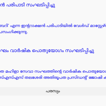
ക്ഷൻ പരിപാടി സംഘടിപ്പിച്ചു
ൈബ്രറി’ എന്ന ഇന്ററാക്ഷൻ പരിപാടിയിൽ വേൾഡ് മാസ്റ്റേ
സംഗിക്കുന്നു.
ഘം വാർഷിക പൊതുയോഗം സംഘടിപ്പിച്ചു
ുക്ത മഹിളാ സേവാ സംഘത്തിന്റെ വാർഷിക പൊതുയോഗം 
സ്എസ്എസ് തലശേരി അതിരൂപത പ്രസിഡൻ്റ് ജോഷി കുന
പരസ്യം