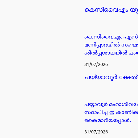
കെസിവൈഎം യുവജ
കെസിവൈഎം–എസ്എം
മണിപ്പാറയിൽ സംഘടി
ശിൽപ്പശാലയിൽ പങ്
31/07/2026
പയ്യാവൂർ ക്ഷേത്
പയ്യാവൂർ മഹാശിവക്
സ്ഥാപിച്ച ഇ കാണിക
കൈമാറിയപ്പോൾ.
31/07/2026