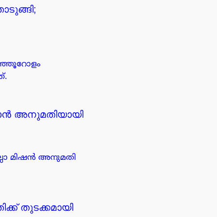
ുങ്ങി;
ഞ്ഞൂറോളം
്.
ിക്കാൻ അനുമതിയായി
ില്ലാ മിഷൻ അനുമതി
്ക് തുടക്കമായി