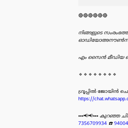
🔴🔴🔴🔴🔴🔴
നിങ്ങളുടെ സംരംഭത്ത
ഓഡിയോഅനൗൺസ്‌മെന്റ
എം സൈൻ മീഡിയ റെക
🔹🔹🔹🔹🔹🔹🔹🔹
ഗ്രൂപ്പിൽ ജോയിൻ ചെയ്യുന
https://chat.whatsa
▪️▪️▪️📢📢▪️▪️▪️
കുറഞ്ഞ ചില
7356709934
☎️
9400