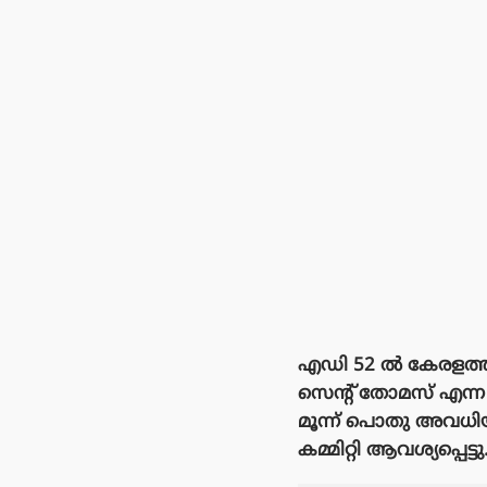
എഡി 52 ൽ കേരളത്തി
സെൻ്റ് തോമസ് എന്
മൂന്ന് പൊതു അവധി
കമ്മിറ്റി ആവശ്യപ്പെട്ടു