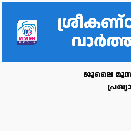
ശ്രീകണ്
വാർത
ജൂലൈ മൂന്
പ്രഖ