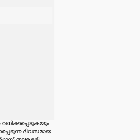
 വധിക്കപ്പെടുകയും
്പെടുന്ന ദിവസമായ
ൺഗ്രസ് തലശേരി