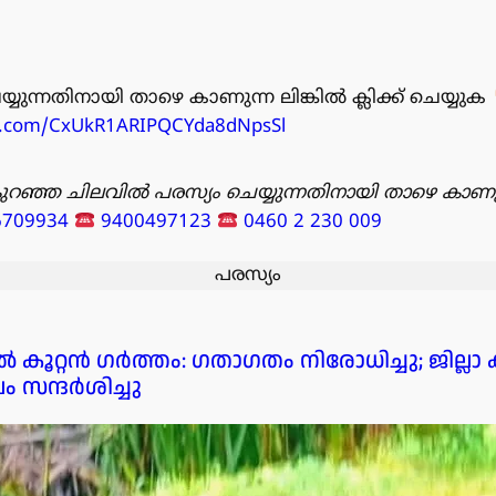
്യുന്നതിനായി താഴെ കാണുന്ന ലിങ്കിൽ ക്ലിക്ക് ചെയ്യുക
pp.com/CxUkR1ARIPQCYda8dNpsSl
ുറഞ്ഞ ചിലവിൽ പരസ്യം ചെയ്യുന്നതിനായി താഴെ കാണു
6709934
9400497123
0460 2 230 009
പരസ്യം
ൂറ്റൻ ഗർത്തം: ഗതാഗതം നിരോധിച്ചു; ജില്ലാ 
 സന്ദർശിച്ചു