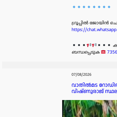
ഗ്രൂപ്പിൽ ജോയിൻ ചെയ
https://chat.whatsa
ക
ബന്ധപ്പെടുക
735
07/08/2026
വാതിൽമട റോഡിൽ ക
വിഷ്ണുരാജ് സ്ഥലം