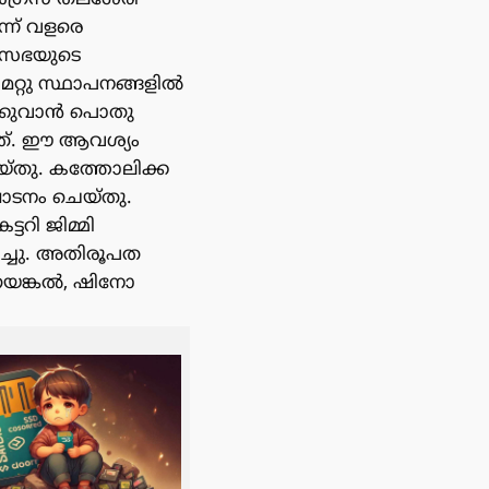
്ന് വളരെ
വ സഭയുടെ
മറ്റു സ്ഥാപനങ്ങളിൽ
ുക്കുവാൻ പൊതു
നത്. ഈ ആവശ്യം
ചെയ്തു. കത്തോലിക്ക
ാടനം ചെയ്തു.
ടറി ജിമ്മി
ിച്ചു. അതിരൂപത
ണയങ്കൽ, ഷിനോ