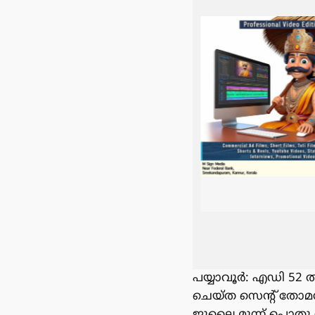
പയ്യാവൂർ: എഡി 52 ൽ
ചെയ്ത സെൻ്റ് തോമ
ജൂലൈ മൂന്ന് പൊതു