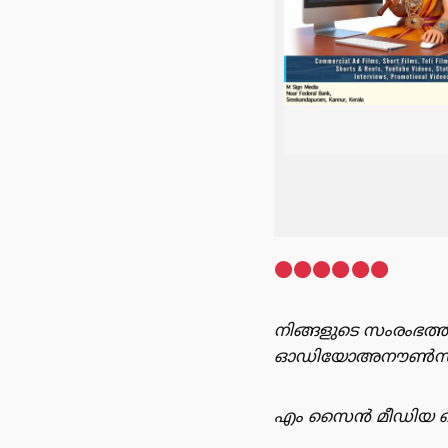
നിങ്ങളുടെ സംരംഭത്ത
ഓഡിയോഅനൗൺസ്‌മെന്റ
എം സൈൻ മീഡിയ റെക