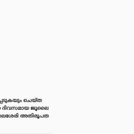
്പെടുകയും ചെയ്ത
ന്ന ദിവസമായ ജൂലൈ
് തലശേരി അതിരൂപത