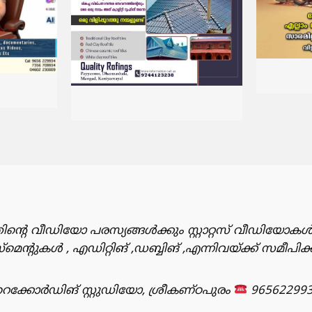
ിൻ്റെ വീഡിയോ പരസ്യങ്ങൾക്കും സ്റ്റാറ്റസ് വീഡിയോകൾ
ുകൾ , എഡിറ്റിങ് ,ഡബ്ബിങ് ,എന്നിവയ്ക്ക് സമീപിക
്കോർഡിങ് സ്റ്റുഡിയോ, ശ്രീകണ്ഠപുരം
96562299