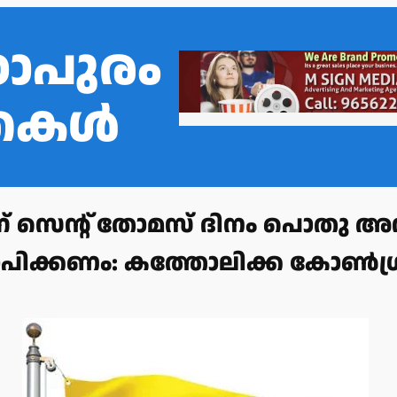
ഠാപുരം
്തകൾ
ന് സെന്റ് തോമസ് ദിനം പൊതു 
്യാപിക്കണം: കത്തോലിക്ക കോൺഗ്