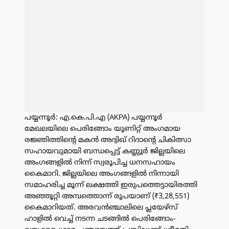
പയ്യന്നൂർ: എ.കെ.പി.എ (AKPA) പയ്യന്നൂർ
മേഖലയിലെ പെരിങ്ങോം യൂണിറ്റ് അംഗമായ
രജ്ഞിത്തിൻ്റെ മകൻ അദ്വിഖ് റിദാൻ്റെ ചികിത്സാ
സഹായവുമായി ബന്ധപ്പെട്ട് കണ്ണൂർ ജില്ലയിലെ
അംഗങ്ങളിൽ നിന്ന് സ്വരൂപിച്ച ധനസഹായം
കൈമാറി. ജില്ലയിലെ അംഗങ്ങളിൽ നിന്നായി
സമാഹരിച്ച മൂന്ന് ലക്ഷത്തി ഇരുപത്തെട്ടായിരത്തി
അഞ്ഞൂറ്റി അമ്പത്തൊന്ന് രൂപയാണ് (₹3,28,551)
കൈമാറിയത്. അരവൻഞ്ചാലിലെ പ്ലയേഴ്സ്
ഹാളിൽ വെച്ച് നടന്ന ചടങ്ങിൽ പെരിങ്ങോം-