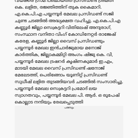
വയക്കര ഗ്രാമ പഞ്ചായത്ത് പ്രസിഡണ്ട് ശ്രീമതി
കെ. ലളിത, രജ്ഞിത്തിന് തുക കൈമാറി.
എ.കെ.പി.എ പയ്യന്നൂർ മേഖല പ്രസിഡണ്ട് സജി
ചുണ്ട ചടങ്ങിൽ അദ്ധ്യക്ഷത വഹിച്ചു. എ.കെ.പി.എ
കണ്ണൂർ ജില്ലാ സെക്രട്ടറി വിതിലേഷ് അനുരാഗ്,
സംസ്ഥാന വനിതാ വിംഗ് കോഡിനേറ്റർ രാജേഷ്
കരേള, കണ്ണൂർ ജില്ലാ വൈസ് പ്രസിഡണ്ടും
പയ്യന്നൂർ മേഖല ഇൻചാർജുമായ മനോജ്
കാർത്തിക, ജില്ലാകമ്മിറ്റി അംഗം ഷിജു കെ. വി,
പയ്യന്നൂർ മേഖല ട്രഷറർ കൃഷ്‌ണകുമാർ ഇ.എം,
മാടയി മേഖല വൈസ് പ്രസിഡണ്ട് ഷനോജ്
മേലേടത്ത്, പെരിങ്ങോം യൂണിറ്റ് പ്രസിഡണ്ട്
സുധീഷ് ലളിത തുടങ്ങിയവർ ചടങ്ങിൽ സംസാരിച്ചു.
പയ്യന്നൂർ മേഖല സെക്രട്ടറി പ്രമോദ് ലയ
സ്വാഗതവും, പയ്യന്നൂർ മേഖല പി. ആർ. ഒ രൂപേഷ്
കൊല്ലാട നന്ദിയും രേഖപ്പെടുത്തി
പരസ്യം