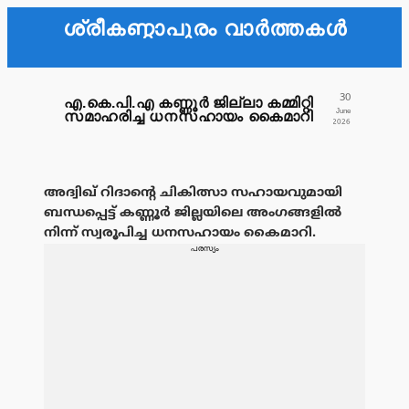
ശ്രീകണ്ഠാപുരം വാർത്തകൾ
30
എ.കെ.പി.എ കണ്ണൂർ ജില്ലാ കമ്മിറ്റി
June
സമാഹരിച്ച ധനസഹായം കൈമാറി
2026
അദ്വിഖ് റിദാൻ്റെ ചികിത്സാ സഹായവുമായി
ബന്ധപ്പെട്ട് കണ്ണൂർ ജില്ലയിലെ അംഗങ്ങളിൽ
നിന്ന് സ്വരൂപിച്ച ധനസഹായം കൈമാറി.
പരസ്യം