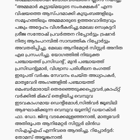
അമ്മമാർക്കായി ബോധവത്കരണ ക്ലാസ് നയിച്ചു.
“അമ്മമാർ കൂട്ടായ്മയുടെ സംരക്ഷകർ” എന്ന
വിഷയത്തെ ആസ്പദമാക്കി കുടുംബങ്ങളിലും
സമൂഹത്തിലും അമ്മമാരുടെ ഉത്തരവാദിത്വവും
പങ്കും അദ്ദേഹം വിശദീകരിച്ചു.മേഖല സെക്രട്ടറി
ശ്രീജ സന്തോഷ് പ്രവർത്തന റിപ്പോർട്ടും ട്രഷറർ
നിത്യ ആദംപറമ്പിൽ സാമ്പത്തിക റിപ്പോർട്ടും
അവതരിപ്പിച്ചു. മേഖല ആനിമേറ്റർ സിസ്റ്റർ അനിത
എഒ പ്രസംഗിച്ചു. യോഗത്തിൽ നിയുക്ത
പഞ്ചായത്ത് പ്രസിഡന്റ്, മുൻ പഞ്ചായത്ത്
പ്രസിഡന്റുമാർ, വിശ്വാസ പരിശീലന രംഗത്ത്
ഇരുപത് വർഷം സേവനം ചെയ്ത അധ്യാപകർ,
മാതൃവേദി അംഗങ്ങളിൽ പഞ്ചായത്ത്
മെംബർമാരായി തെരഞ്ഞെടുക്കപ്പെട്ടവർ,ക്രാഫ്റ്റ്
വർക്കിൽ മികവ് തെളിയിച്ച വെമ്പുവ
ഇടവകാംഗമായ ഡെന്റിമോൾ,സിൽവർ ജൂബിലി
ആഘോഷിക്കുന്ന വെമ്പുവ യൂണിറ്റ് ഡയറക്ടർ
ഫാ. ഡോ. ജിനു വടക്കേമുളഞ്ഞനാൽ, മാതൃവേദി
അതിരൂപത ആനിമേറ്റർ സിസ്റ്റർ ലിൻഡ
സിഎച്ച്എഫ് എന്നിവരെ ആദരിച്ചു. റിപ്പോർട്ടർ:
തോമസ് അയ്യങ്കനാൽ