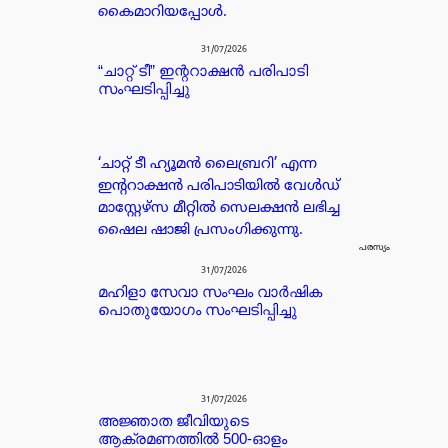
കൈമാറിയപ്പോൾ.
31/07/2026
“ചാറ്റ് ടീ” ഇന്ററാക്ഷൻ പരിപാടി
സംഘടിപ്പിച്ചു
‘ചാറ്റ് ടീ ഹ്യൂമൻ ലൈബ്രറി’ എന്ന
ഇന്ററാക്ഷൻ പരിപാടിയിൽ വേൾഡ്
മാസ്റ്റേഴ്സ മീറ്റിൽ സെലക്ഷൻ ലഭിച്ച
ഷൈല ഷാജി പ്രസംഗിക്കുന്നു.
പരസ്യം
31/07/2026
മഹിളാ സേവാ സംഘം വാർഷിക
പൊതുയോഗം സംഘടിപ്പിച്ചു
31/07/2026
അജ്ഞാത ജീവിയുടെ
ആക്രമണത്തിൽ 500-ഓളം