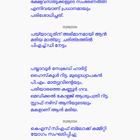
ഭക്ഷ്യവസ്തുക്കളുടെ സംഭരണരീതി
എന്നിവയാണ് പ്രധാനമായും
പരിശോധിച്ചത്.
05/08/2026
പയ്യാവൂരിന് അഭിമാനമായി ആൻ
മരിയ മാത്യു; ചരിത്രത്തിൽ
പിഎച്ച്.ഡി നേട്ടം
പയ്യാവൂർ സേക്രഡ് ഹാർട്ട്
ഹൈസ്കൂൾ റിട്ട. മുഖ്യാധ്യാപകൻ
പി.എം. മാത്യുവിന്റെയും,
പരിയാരത്തെ കണ്ണൂർ ഗവ.
മെഡിക്കൽ കോളജ് ആശുപത്രി റിട്ട.
സ്റ്റാഫ് നഴ്സ് ആനിയുടെയും
മകളാണ് ആൻ മരിയ.
05/08/2026
കെഎസ് സിഎഫ് ബ്ലോക്ക് കമ്മിറ്റി
യോഗം സംഘടിപ്പിച്ചു