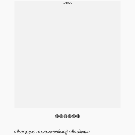
പരസ്യം
🔴🔴🔴🔴🔴🔴
നിങ്ങളുടെ സംരംഭത്തിൻ്റെ വീഡിയോ