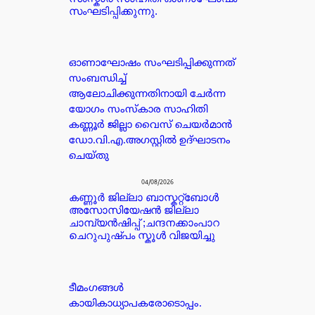
സംഘടിപ്പിക്കുന്നു.
ഓണാഘോഷം സംഘടിപ്പിക്കുന്നത്
സംബന്ധിച്ച്
ആലോചിക്കുന്നതിനായി ചേർന്ന
യോഗം സംസ്കാര സാഹിതി
കണ്ണൂർ ജില്ലാ വൈസ് ചെയർമാൻ
ഡോ.വി.എ.അഗസ്റ്റിൽ ഉദ്ഘാടനം
ചെയ്തു
04/08/2026
കണ്ണൂർ ജില്ലാ ബാസ്കറ്റ്ബോൾ
അസോസിയേഷൻ ജില്ലാ
ചാമ്പ്യൻഷിപ്പ് ;ചന്ദനക്കാംപാറ
ചെറുപുഷ്പം സ്കൂൾ വിജയിച്ചു
ടീമംഗങ്ങൾ
കായികാധ്യാപകരോടൊപ്പം.