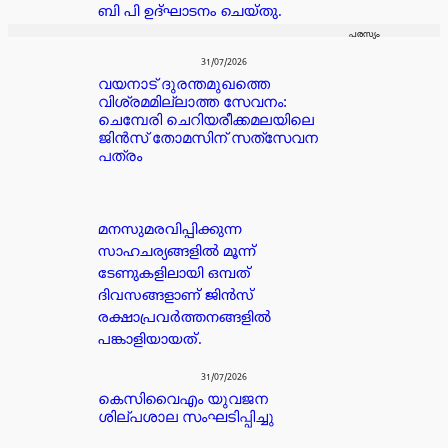
ബി പി ഉദ്ഘാടനം ചെയ്തു.
പരസ്യം
31/07/2026
വയനാട് ദുരന്തമുഖത്തെ
വിശ്രമമില്ലാത്ത സേവനം:
ചെമ്പേരി ചെറിയരീക്കമലയിലെ
ജിൻസ് തോമസിന് സത്‌സേവന
പത്രം
മനസുമരവിപ്പിക്കുന്ന
സാഹചര്യങ്ങളിൽ മൂന്ന്
ടേണുകളിലായി ഒമ്പത്
ദിവസങ്ങളാണ് ജിൻസ്
രക്ഷാപ്രവർത്തനങ്ങളിൽ
പങ്കാളിയായത്.
31/07/2026
കെസിവൈഎം യുവജന
ശില്പശാല സംഘടിപ്പിച്ചു