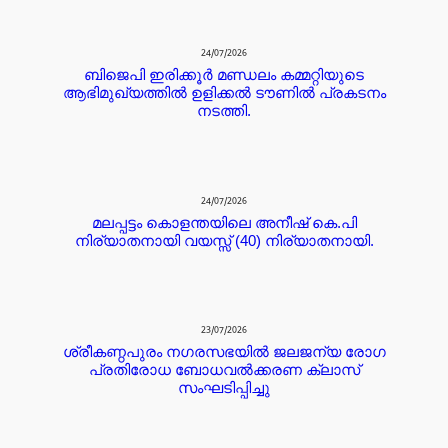
24/07/2026
ബിജെപി ഇരിക്കൂർ മണ്ഡലം കമ്മറ്റിയുടെ
ആഭിമുഖ്യത്തിൽ ഉളിക്കൽ ടൗണിൽ പ്രകടനം
നടത്തി.
24/07/2026
മലപ്പട്ടം കൊളന്തയിലെ അനീഷ് കെ.പി
നിര്യാതനായി വയസ്സ് (40) നിര്യാതനായി.
23/07/2026
ശ്രീകണ്ഠപുരം നഗരസഭയിൽ ജലജന്യ രോഗ
പ്രതിരോധ ബോധവൽക്കരണ ക്ലാസ്
സംഘടിപ്പിച്ചു