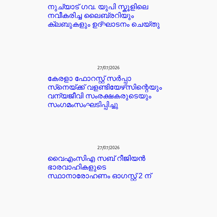
നുച്യാട് ഗവ. യുപി സ്കൂളിലെ
നവീകരിച്ച ലൈബ്രറിയും
ക്ലബുകളും ഉദ്ഘാടനം ചെയ്തു
27/07/2026
കേരളാ ഫോറസ്റ്റ് സർപ്പാ
സ്‌നെയ്ക്ക് വളണ്ടിയേഴ്‌സിന്റെയും
വന്യജീവി സംരക്ഷകരുടെയും
സംഗമംസംഘടിപ്പിച്ചു
27/07/2026
വൈഎംസിഎ സബ് റീജിയൻ
ഭാരവാഹികളുടെ
സ്ഥാനാരോഹണം ഓഗസ്റ്റ് 2 ന്