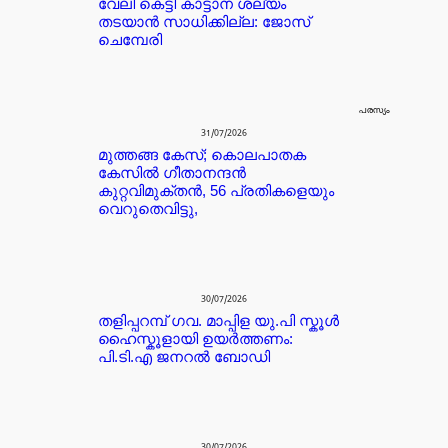
വേലി കെട്ടി കാട്ടാന ശല്യം
തടയാൻ സാധിക്കില്ല: ജോസ്
ചെമ്പേരി
പരസ്യം
31/07/2026
മുത്തങ്ങ കേസ്; കൊലപാതക
കേസില്‍ ഗീതാനന്ദൻ
കുറ്റവിമുക്തന്‍, 56 പ്രതികളെയും
വെറുതെവിട്ടു,
30/07/2026
തളിപ്പറമ്പ് ഗവ. മാപ്പിള യു.പി സ്കൂൾ
ഹൈസ്കൂളായി ഉയർത്തണം:
പി.ടി.എ ജനറൽ ബോഡി
30/07/2026