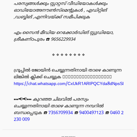
പരസ്യങ്ങൾക്കും സ്റ്റാറ്റസ് വീഡിയോകൾക്കും
ഓഡിയോഅനൗൺസ്‌മെന്റുകൾ , എഡിറ്റിങ്
,ഡബ്ബിങ് ,എന്നിവയ്ക്ക് സമീപിക്കുക
എം സൈൻ മീഡിയ റെക്കോർഡിങ് സ്റ്റുഡിയോ,
ശ്രീകണ്ഠപുരം
☎️ 9656229934
🔹🔹🔹🔹🔹🔹🔹🔹
ഗ്രൂപ്പിൽ ജോയിൻ ചെയ്യുന്നതിനായി താഴെ കാണുന്ന
ലിങ്കിൽ ക്ലിക്ക് ചെയ്യുക 👇🏻👇🏻👇🏻👇🏻👇🏻👇🏻👇🏻👇🏻👇🏻
https://chat.whatsapp.com/CxUkR1ARIPQCYda8dNpsSl
▪️▪️▪️📢📢▪️▪️▪️
കുറഞ്ഞ ചിലവിൽ പരസ്യം
ചെയ്യുന്നതിനായി താഴെ കാണുന്ന നമ്പറിൽ
ബന്ധപ്പെടുക
☎️
7356709934
☎️
9400497123
☎️
0460 2
230 009
പരസ്യം