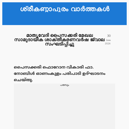
ശ്രീകണ്ഠാപുരം വാർത്തകൾ
മാതൃവേദി പൈസക്കരി മേഖല
30
സാമുദായിക ശാക്തീകരണവർഷ ജ്വാല
June
സംഘടിപ്പിച്ചു
2026
പൈസക്കരി ഫൊറോന വികാരി ഫാ.
നോബിൾ ഓണംകുളം പരിപാടി ഉദ്ഘാടനം
ചെയ്തു.
പരസ്യം