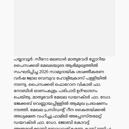
പയ്യാവൂർ: സീറോ മലബാർ മാതൃവേദി ഗ്ലോറിയ
പൈസക്കരി മേഖലയുടെ ആഭിമുഖ്യത്തിൽ
സംഘടിപ്പിച്ച 2026 സാമുദായിക ശാക്തീകരണ
വർഷ ജ്വാല വെമ്പുവ ഹോളിക്രോസ് പള്ളിയിൽ
നടന്നു. പൈസക്കരി ഫൊറോന വികാരി ഫാ.
നോബിൾ ഓണംകുളം പരിപാടി ഉദ്ഘാടനം
ചെയ്തു. മാതൃവേദി മേഖല ഡയറക്ടർ ഫാ. ഡോ.
ജേക്കബ് വെണ്ണായപ്പിള്ളിൽ ആമുഖ പ്രഭാഷണം
നടത്തി. മേഖല പ്രസിഡന്റ് റീന കൈതയ്ക്കൽ
അധ്യക്ഷത വഹിച്ചു.ഫാമിലി അപ്പോസ്തലേറ്റ്
ഡയറക്ടർ ഫാ. ഡോ. ജോബി കോവട്ട്