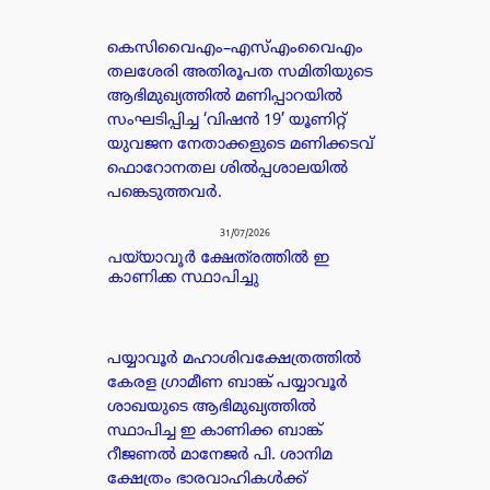
കെസിവൈഎം–എസ്എംവൈഎം
തലശേരി അതിരൂപത സമിതിയുടെ
ആഭിമുഖ്യത്തിൽ മണിപ്പാറയിൽ
സംഘടിപ്പിച്ച ‘വിഷൻ 19’ യൂണിറ്റ്
യുവജന നേതാക്കളുടെ മണിക്കടവ്
ഫൊറോനതല ശിൽപ്പശാലയിൽ
പങ്കെടുത്തവർ.
31/07/2026
പയ്യാവൂർ ക്ഷേത്രത്തിൽ ഇ
കാണിക്ക സ്ഥാപിച്ചു
പയ്യാവൂർ മഹാശിവക്ഷേത്രത്തിൽ
കേരള ഗ്രാമീണ ബാങ്ക് പയ്യാവൂർ
ശാഖയുടെ ആഭിമുഖ്യത്തിൽ
സ്ഥാപിച്ച ഇ കാണിക്ക ബാങ്ക്
റീജണൽ മാനേജർ പി. ശാനിമ
ക്ഷേത്രം ഭാരവാഹികൾക്ക്